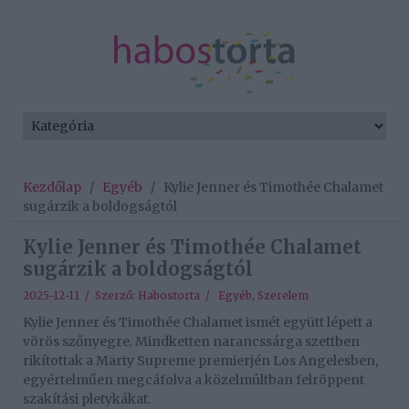
Kezdőlap
/
Egyéb
/
Kylie Jenner és Timothée Chalamet
sugárzik a boldogságtól
Kylie Jenner és Timothée Chalamet
sugárzik a boldogságtól
2025-12-11 / Szerző:
Habostorta
/
Egyéb
,
Szerelem
Kylie Jenner és Timothée Chalamet ismét együtt lépett a
vörös szőnyegre. Mindketten narancssárga szettben
rikítottak a Marty Supreme premierjén Los Angelesben,
egyértelműen megcáfolva a közelmúltban felröppent
szakítási pletykákat.