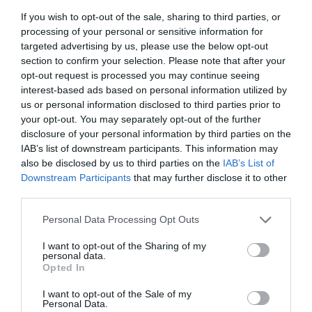
vörös szőnyeges fotók azonban egyértelmű üzenetet
If you wish to opt-out of the sale, sharing to third parties, or
közöltek: Kylie Jenner és Timothée Chalamet továbbra is
processing of your personal or sensitive information for
egy párt alkot, és kapcsolatuk láthatóan stabilabb, mint
targeted advertising by us, please use the below opt-out
valaha.
section to confirm your selection. Please note that after your
opt-out request is processed you may continue seeing
Megosztás:
Facebook
Twitter
Pinterest
interest-based ads based on personal information utilized by
us or personal information disclosed to third parties prior to
your opt-out. You may separately opt-out of the further
Címkék:
boldogság
,
szakítás
,
pletyka
,
Kylie Jenner
,
disclosure of your personal information by third parties on the
Timotheé Chalamet
IAB’s list of downstream participants. This information may
also be disclosed by us to third parties on the
IAB’s List of
Korábbi bejegyzések
Következő bejegyzés
Downstream Participants
that may further disclose it to other
third parties.
Please note that this website/app uses one or more Google
HASONLÓ BEJEGYZÉSEK
Personal Data Processing Opt Outs
services and may gather and store information including but
not limited to your visit or usage behaviour. You may click to
I want to opt-out of the Sharing of my
personal data.
grant or deny consent to Google and its third-party tags to
Opted In
use your data for below specified purposes in below Google
consent section.
I want to opt-out of the Sale of my
Personal Data.