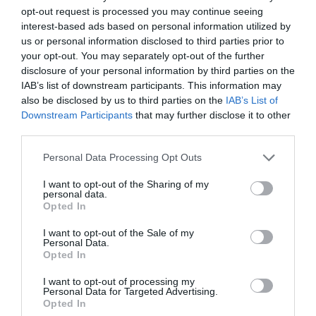
opt-out request is processed you may continue seeing
– Azt gondolom, fontos, hogy egy nő várandósan is
interest-based ads based on personal information utilized by
csinosnak érezze magát. Nem kell mindennap
us or personal information disclosed to third parties prior to
görcsösen erre törekedni, de egy-egy alkalommal jó
your opt-out. You may separately opt-out of the further
érzés így látni magamat. Nem estem túlzásba, bár talán
disclosure of your personal information by third parties on the
egy picit bevállalósabb fotók lettek, de szerintem
IAB’s list of downstream participants. This information may
ízlésesek és szépek.
also be disclosed by us to third parties on the
IAB’s List of
Downstream Participants
that may further disclose it to other
Liától, aki lassan egy éve nem éjszakázik dj-ként, a Blikk
third parties.
most azt is megtudta, mi a terve a jövőre nézve:
Please note that this website/app uses one or more Google
Personal Data Processing Opt Outs
– Egy barátnőmmel már évek óta van egy minőségi
services and may gather and store information including but
póthajakat áruló szalonunk, abban mindenképp
not limited to your visit or usage behaviour. You may click to
I want to opt-out of the Sharing of my
továbbra is aktív leszek. Álmom, hogy a
personal data.
grant or deny consent to Google and its third-party tags to
Opted In
szülővárosomban, Szigligeten legyen egy kis panziónk.
use your data for below specified purposes in below Google
Ennek a megvalósítását szeretném majd elkezdeni.
consent section.
I want to opt-out of the Sale of my
Personal Data.
Opted In
Megosztás:
Facebook
Twitter
Pinterest
I want to opt-out of processing my
Personal Data for Targeted Advertising.
Opted In
Címkék:
párkapcsolat
,
Karácsony
,
ünnep
,