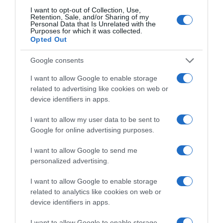
Kustánczi Lia
I want to opt-out of Collection, Use,
Retention, Sale, and/or Sharing of my
Korábbi bejegyzések
Következő bejegyzés
Personal Data that Is Unrelated with the
Purposes for which it was collected.
Opted Out
HASONLÓ BEJEGYZÉSEK
Google consents
I want to allow Google to enable storage
related to advertising like cookies on web or
device identifiers in apps.
I want to allow my user data to be sent to
Google for online advertising purposes.
I want to allow Google to send me
personalized advertising.
I want to allow Google to enable storage
related to analytics like cookies on web or
device identifiers in apps.
2026-08-06.
Lemondta esküvőjét Nemes Anna
I want to allow Google to enable storage