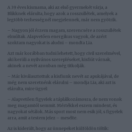
A 39 éves kismama, aki az első gyermekét várja, a
Blikknek elárulta, hogy azok a rosszullétek, amelyek a
legtöbb terhességnél megjelennek, már nem gyötrik.
– Nagyon jól érzem magam, szerencsére a rosszullétek
elmúltak. Alapvetően energikus vagyok, de azért
szoktam nagyokat is aludni – mondta Lia.
Azt már korábban tudni lehetett, hogy civil szerelmével,
aki kerüli a nyilvános szerepléseket, kisfiút várnak,
akinek a nevét azonban még titkolják.
– Már kiválasztottuk a kisfiunk nevét az apukájával, de
még nem szeretnénk elárulni – mondja Lia, aki azt is
elárulta, mire ügyel:
– Alapvetően figyelek a táplálkozámosra, de nem vonok
meg magamtól semmit. Mértékkel eszem mindent, és
nagyokat sétálok. Más sport most nem esik jól, s figyelek
arra, amit a testem jelez – mesélte.
Az is kiderült, hogy az ünnepeket külföldön töltik: