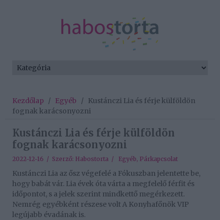
Kezdőlap
/
Egyéb
/
Kustánczi Lia és férje külföldön
fognak karácsonyozni
Kustánczi Lia és férje külföldön
fognak karácsonyozni
2022-12-16 / Szerző:
Habostorta
/
Egyéb
,
Párkapcsolat
Kustánczi Lia az ősz végefelé a Fókuszban jelentette be,
hogy babát vár. Lia évek óta várta a megfelelő férfit és
időpontot, s a jelek szerint mindkettő megérkezett.
Nemrég egyébként részese volt A Konyhafőnök VIP
legújabb évadának is.