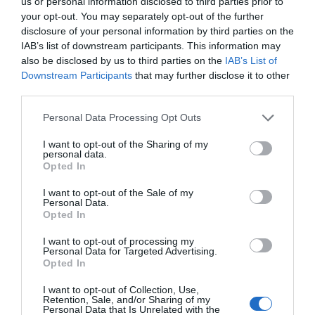
us or personal information disclosed to third parties prior to
HASONLÓ BEJEGYZÉSEK
your opt-out. You may separately opt-out of the further
disclosure of your personal information by third parties on the
IAB’s list of downstream participants. This information may
also be disclosed by us to third parties on the
IAB’s List of
Downstream Participants
that may further disclose it to other
third parties.
Please note that this website/app uses one or more Google
Personal Data Processing Opt Outs
services and may gather and store information including but
not limited to your visit or usage behaviour. You may click to
I want to opt-out of the Sharing of my
personal data.
grant or deny consent to Google and its third-party tags to
Opted In
use your data for below specified purposes in below Google
consent section.
I want to opt-out of the Sale of my
Personal Data.
2026-08-05.
Opted In
Hogyan élj együtt egy érzelmileg elérhetetlen férfival? 8
szakértő tanács
I want to opt-out of processing my
Personal Data for Targeted Advertising.
Opted In
I want to opt-out of Collection, Use,
Retention, Sale, and/or Sharing of my
Personal Data that Is Unrelated with the