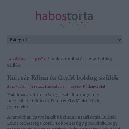
Kezdőlap
/
Egyéb
/
Kulcsár Edina és G.w.M boldog
szülők
Kulcsár Edina és G.w.M boldog szülők
2023-05-15 / Szerző:
Habostorta
/
Egyéb
,
Párkapcsolat
Hatalmas az öröm a Varga családban, ugyanis
megszületett Kulcsár Edina és G.w.M első közös
gyermeke.
A napokban egyre inkább beindult a találgatás Kulcsár
Edina terhessége körül. Többen is úgy gondolták, hogy