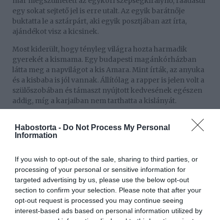
már megszülhetett az egykori szépségkirálynő, ráadásul
egy sokat sejtető jel is erre utalt. Az egyik barátnője
buktatta le a sztárpárt, aki egyik posztjában azt írta,
ajándékot visz a kicsinek.
Most kiderült, hogy tényleg világra hozta harmadik
gyerekét a kismama. Egy budapesti magánkórházban
látta meg a napvilágot a kis Amara. Mint írták, az anyuka
és a kisbaba is jól vannak. Állítólag a rapper is jelen volt a
szülőszobában és támaszt nyújtott kedvesének egészen
addig, míg a karjaiban nem tarthatta a kislányát.
Habostorta -
Do Not Process My Personal
Megosztás:
Facebook
Twitter
Pinterest
Information
Címkék:
boldogság
,
baba
,
Kulcsár Edina
,
kislány
,
If you wish to opt-out of the sale, sharing to third parties, or
gyermekszületés
,
G.w.M
,
Amara
processing of your personal or sensitive information for
targeted advertising by us, please use the below opt-out
Korábbi bejegyzések
Következő bejegyzés
section to confirm your selection. Please note that after your
opt-out request is processed you may continue seeing
interest-based ads based on personal information utilized by