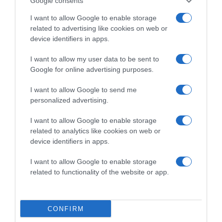
Google consents
I want to allow Google to enable storage
related to advertising like cookies on web or
device identifiers in apps.
I want to allow my user data to be sent to
Google for online advertising purposes.
Megosztás:
Facebook
Twitter
Pinterest
I want to allow Google to send me
personalized advertising.
Címkék:
utazás
,
Kripta-villa
,
Fonyód
,
örök
szerelem
,
legenda
I want to allow Google to enable storage
related to analytics like cookies on web or
Korábbi bejegyzések
Következő bejegyzés
device identifiers in apps.
I want to allow Google to enable storage
HASONLÓ BEJEGYZÉSEK
related to functionality of the website or app.
CONFIRM