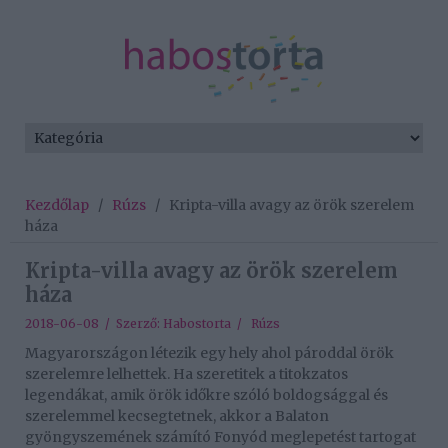
Kezdőlap
/
Rúzs
/
Kripta-villa avagy az örök szerelem
háza
Kripta-villa avagy az örök szerelem
háza
2018-06-08 / Szerző:
Habostorta
/
Rúzs
Magyarországon létezik egy hely ahol pároddal örök
szerelemre lelhettek. Ha szeretitek a titokzatos
legendákat, amik örök időkre szóló boldogsággal és
szerelemmel kecsegtetnek, akkor a Balaton
gyöngyszemének számító Fonyód meglepetést tartogat