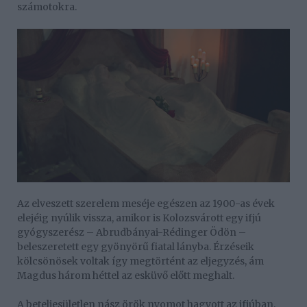
számotokra.
Az elveszett szerelem meséje egészen az 1900-as évek
elejéig nyúlik vissza, amikor is Kolozsvárott egy ifjú
gyógyszerész – Abrudbányai-Rédinger Ödön –
beleszeretett egy gyönyörű fiatal lányba. Érzéseik
kölcsönösek voltak így megtörtént az eljegyzés, ám
Magdus három héttel az esküvő előtt meghalt.
A beteljesületlen nász örök nyomot hagyott az ifjúban,