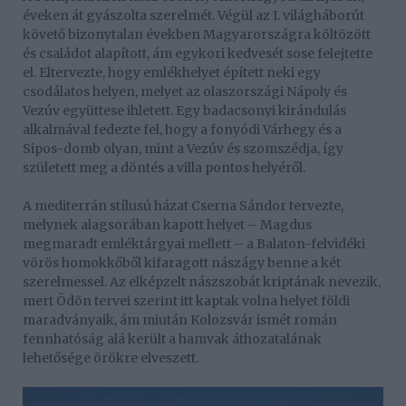
éveken át gyászolta szerelmét. Végül az I. világháborút
követő bizonytalan években Magyarországra költözött
és családot alapított, ám egykori kedvesét sose felejtette
el. Eltervezte, hogy emlékhelyet épített neki egy
csodálatos helyen, melyet az olaszországi Nápoly és
Vezúv együttese ihletett. Egy badacsonyi kirándulás
alkalmával fedezte fel, hogy a fonyódi Várhegy és a
Sipos-domb olyan, mint a Vezúv és szomszédja, így
született meg a döntés a villa pontos helyéről.
A mediterrán stílusú házat Cserna Sándor tervezte,
melynek alagsorában kapott helyet – Magdus
megmaradt emléktárgyai mellett – a Balaton-felvidéki
vörös homokkőből kifaragott nászágy benne a két
szerelmessel. Az elképzelt nászszobát kriptának nevezik,
mert Ödön tervei szerint itt kaptak volna helyet földi
maradványaik, ám miután Kolozsvár ismét román
fennhatóság alá került a hamvak áthozatalának
lehetősége örökre elveszett.