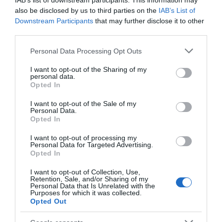
IAB’s list of downstream participants. This information may
életébe, akinek szobra az épület kertjében kapott helyet.
also be disclosed by us to third parties on the
IAB’s List of
Downstream Participants
that may further disclose it to other
Ha felkeltettük érdeklődéseteket és úgy gondoljátok
third parties.
útnak indultok, próbáljatok olyan napot választani,
Please note that this website/app uses one or more Google
amikor tiszta az idő, hiszen a villa, a Sipos-hegyen
Personal Data Processing Opt Outs
services and may gather and store information including but
található Valkó kilátó mellett fekszik, ahol csodálatos
not limited to your visit or usage behaviour. You may click to
I want to opt-out of the Sharing of my
panoráma tárul elénk. A túlpartra áttekintve
personal data.
grant or deny consent to Google and its third-party tags to
felfedezhetjük az északi part kincseit, mint amilyen a
Opted In
use your data for below specified purposes in below Google
Tihanyi-félsziget, Szigliget, Badacsony, Gulács, Csobánc
consent section.
valamint a Tóti hegy, miközben lent hullámzik a Balaton.
I want to opt-out of the Sale of my
Personal Data.
Opted In
Persze, ha megéheznétek, ne felejtsetek el betérni az
épületben található a Villa Kávézóba, ahol remek
I want to opt-out of processing my
süteményeket és kávékat kóstolhattok, miközben a
Personal Data for Targeted Advertising.
Opted In
csodálatos kilátásban gyönyörködhettek.
I want to opt-out of Collection, Use,
Retention, Sale, and/or Sharing of my
Personal Data that Is Unrelated with the
Purposes for which it was collected.
Opted Out