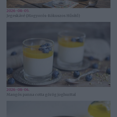
2026-08-05.
Jegeskávé (Mogyorós-Kókuszos Hűsítő)
2026-08-04.
Mangós panna cotta görög joghurttal