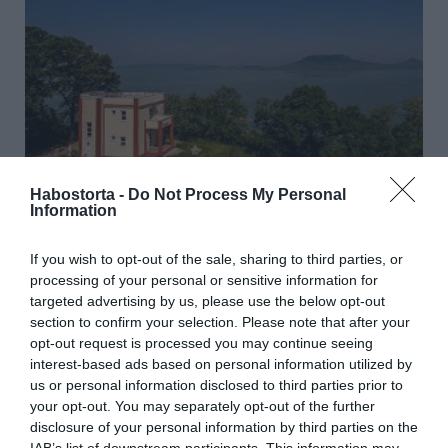
Habostorta -
Do Not Process My Personal
Information
Úgy tartják, hogy Magdus és Ödön még ma is álmodik és
hirdetik a ritka, de mégis előforduló el nem múló
If you wish to opt-out of the sale, sharing to third parties, or
szerelmet, mely a sírnál sem ér véget. A lány csukott, míg
processing of your personal or sensitive information for
a férfi nyitott szemmel álmodik, kinek jobb keze Magdus
targeted advertising by us, please use the below opt-out
balján pihen. A legenda szerint, ha kedveseddel a
section to confirm your selection. Please note that after your
nászágy fölött megfogjátok egy más kezét örök
opt-out request is processed you may continue seeing
szerelemre és boldog jövőre leltek.
interest-based ads based on personal information utilized by
us or personal information disclosed to third parties prior to
A villa földszintjén megtekinthető Molnár Csilla – az
your opt-out. You may separately opt-out of the further
őszinte szépség – emléktárgyaiból készített tárlat, mely
disclosure of your personal information by third parties on the
betekintést enged a tragikus sorsú szépségkirálynő