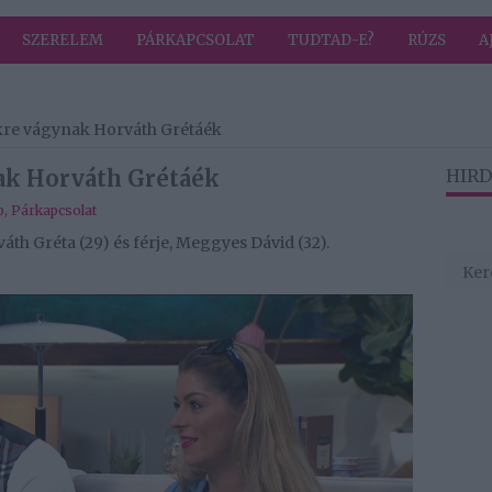
SZERELEM
PÁRKAPCSOLAT
TUDTAD-E?
RÚZS
A
re vágynak Horváth Grétáék
k Horváth Grétáék
HIRD
b
,
Párkapcsolat
h Gréta (29) és férje, Meggyes Dávid (32).