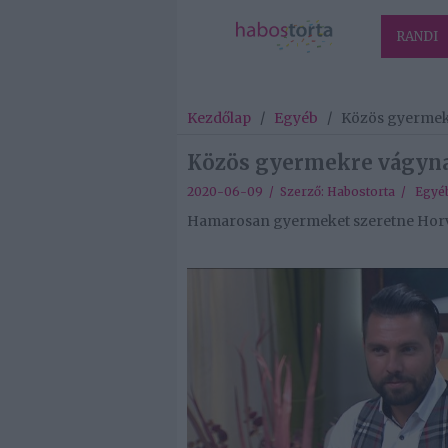
RANDI
Kezdőlap
/
Egyéb
/
Közös gyermek
Közös gyermekre vágyna
2020-06-09 / Szerző:
Habostorta
/
Egyé
Hamarosan gyermeket szeretne Horvát