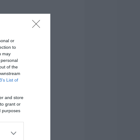
sonal or
ection to
ou may
 personal
out of the
 downstream
B’s List of
er and store
to grant or
ed purposes