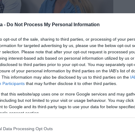
a -
Do Not Process My Personal Information
to opt-out of the sale, sharing to third parties, or processing of your per
formation for targeted advertising by us, please use the below opt-out s
r selection. Please note that after your opt-out request is processed y
eing interest-based ads based on personal information utilized by us or
lityműsor nyertesei idén februárban kötötték össze
disclosed to third parties prior to your opt-out. You may separately opt-
gal tölti el, hogy párja saját gyermekeként szereti
losure of your personal information by third parties on the IAB’s list of
sságából született. A közösségi oldalán megosztott
. This information may also be disclosed by us to third parties on the
IA
vül szerencsésnek érzi magát, hogy férje és fia jól
Participants
that may further disclose it to other third parties.
 that this website/app uses one or more Google services and may gath
m az én fiam, próbálunk minden napot úgy megélni,
including but not limited to your visit or usage behaviour. You may click 
d vagyunk, és Filip mellé persze szeretnénk közös
 to Google and its third-party tags to use your data for below specifi
 a Best magazinnak Dávid, aki újdonsült feleségével
ogle consent section.
ére néhány további információt is megosztott:
– írta Dávid, mire felesége hozzátette, a
l Data Processing Opt Outs
ny terve, amelyet mindenképpen meg szeretne