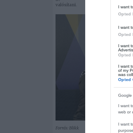
valósítani.
I want t
Opted 
I want t
Opted 
I want 
Advertis
Opted 
I want t
of my P
was col
Opted 
Google 
I want t
web or d
I want t
Forrás: Blikk
purpose