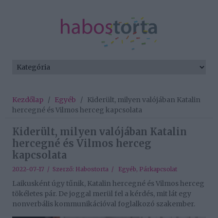
Kezdőlap
/
Egyéb
/
Kiderült, milyen valójában Katalin
hercegné és Vilmos herceg kapcsolata
Kiderült, milyen valójában Katalin
hercegné és Vilmos herceg
kapcsolata
2022-07-17 / Szerző:
Habostorta
/
Egyéb
,
Párkapcsolat
Laikusként úgy tűnik, Katalin hercegné és Vilmos herceg
tökéletes pár. De joggal merül fel a kérdés, mit lát egy
nonverbális kommunikációval foglalkozó szakember.