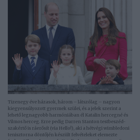
Tizenegy éve házasok, három – látszólag – nagyon
kiegyensúlyozott gyermek szülei, és a jelek szerint a
lehető legnagyobb harmóniában él Katalin hercegné és
Vilmos herceg. Erre pedig Darren Stanton testbeszéd-
szakértő is ráerősít (via Hello!), aki a hétvégi wimbledoni
tenisztorna döntőjén készült felvételeket elemezte