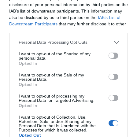
király lesz, fontos, hogy már korán elkezdje megszokja a
disclosure of your personal information by third parties on the
nyilvánosság előtt való aktív és természetes szereplést,
IAB’s list of downstream participants. This information may
ami, ha valakinek, hát Katalin hercegnének nagyon lazán
also be disclosed by us to third parties on the
IAB’s List of
és jól megy. Ezzel azt is bebiztosítják, hogy a jövőben még
Downstream Participants
that may further disclose it to other
csak véletlenül se legyen önbizalomhiányos, ami a
third parties.
nyilvánossággal való kapcsolattartást illeti.
Please note that this website/app uses one or more Google
Personal Data Processing Opt Outs
Forrás: Glamour
services and may gather and store information including but
not limited to your visit or usage behaviour. You may click to
I want to opt-out of the Sharing of my
personal data.
grant or deny consent to Google and its third-party tags to
Megosztás:
Facebook
Twitter
Pinterest
Opted In
use your data for below specified purposes in below Google
consent section.
I want to opt-out of the Sale of my
Personal Data.
Címkék:
párkapcsolat
,
Katalin hercegné
,
Vilmos
Opted In
herceg
,
királyi család
I want to opt-out of processing my
Korábbi bejegyzések
Következő bejegyzés
Personal Data for Targeted Advertising.
Opted In
I want to opt-out of Collection, Use,
HASONLÓ BEJEGYZÉSEK
Retention, Sale, and/or Sharing of my
Personal Data that Is Unrelated with the
Purposes for which it was collected.
Opted Out