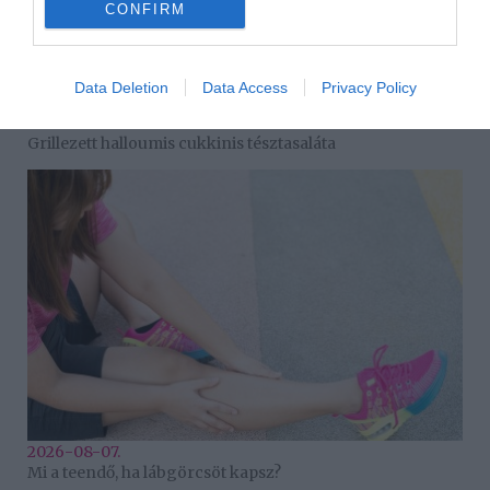
CONFIRM
Data Deletion
Data Access
Privacy Policy
2026-08-07.
Grillezett halloumis cukkinis tésztasaláta
2026-08-07.
Mi a teendő, ha lábgörcsöt kapsz?