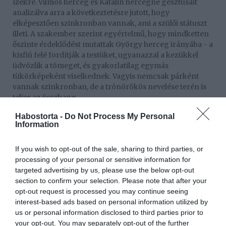
ízekre. Vilmos herceg és Katalin hercegné gesztusait
analizálva arra a következtetésre jutott, hogy
elképesztően szinkronban vannak, ami a szülői státuszt
illeti. A szakember szerint egyértelmű, hogy mindketten
őszinte érdeklődést mutattak György herceg irányába - a
kisfiú felé fordítják a testüket, ugyanazzal a kezükkel
üdvözlik a tömeget, és gyakorlatilag egymás
tükörképeként viselkednek. Vagyis nemcsak párként
vannak szinkronban, de a trónörökös nevelése terén is
teljes az összhang.
Katalin hercegné testbeszédéből az is kiderül, hogy
Habostorta -
Do Not Process My Personal
Information
elsősorban nem hercegnéként és a királyi család egy
fontos tagjaként volt a család képviseletében, hanem
mint édesanya, akinek teljesen természetes, hogy
If you wish to opt-out of the sale, sharing to third parties, or
György herceg érdekeit tartja szem előtt. Az pedig Vilmos
processing of your personal or sensitive information for
herceg esetében is kiderült, mennyire komfortosan
targeted advertising by us, please use the below opt-out
mozog abban a szerepben, hogy édesapa lehet.
section to confirm your selection. Please note that after your
opt-out request is processed you may continue seeing
Darren egyébként azt is hozzátette, egyáltalán nem
interest-based ads based on personal information utilized by
csodálja, hogy György herceg már ennyire fiatalon is
us or personal information disclosed to third parties prior to
elkíséri szüleit a fontosabb eseményekre: mivel egy nap
your opt-out. You may separately opt-out of the further