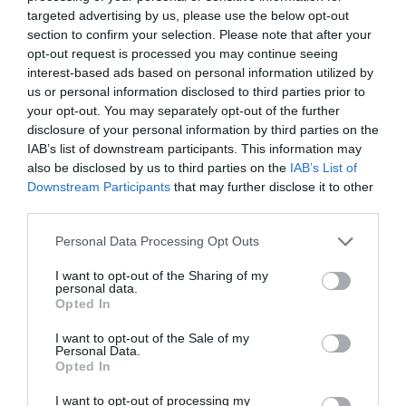
őket Amerikában. Segítséget pedig férje családjától
targeted advertising by us, please use the below opt-out
bármikor kérhet, ugyanis Alberto szülei a
section to confirm your selection. Please note that after your
szomszédságukba költöztek - írja a Hot! magazin.
opt-out request is processed you may continue seeing
interest-based ads based on personal information utilized by
us or personal information disclosed to third parties prior to
your opt-out. You may separately opt-out of the further
disclosure of your personal information by third parties on the
IAB’s list of downstream participants. This information may
also be disclosed by us to third parties on the
IAB’s List of
Downstream Participants
that may further disclose it to other
third parties.
Please note that this website/app uses one or more Google
Personal Data Processing Opt Outs
services and may gather and store information including but
not limited to your visit or usage behaviour. You may click to
I want to opt-out of the Sharing of my
personal data.
grant or deny consent to Google and its third-party tags to
Opted In
use your data for below specified purposes in below Google
consent section.
I want to opt-out of the Sale of my
Personal Data.
Forrás: Blikk
Opted In
I want to opt-out of processing my
Megosztás:
Facebook
Twitter
Pinterest