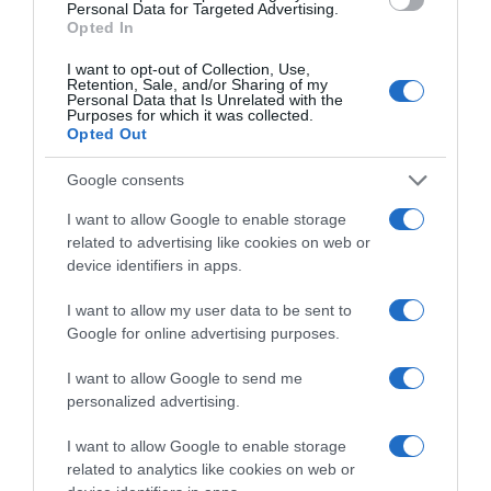
Personal Data for Targeted Advertising.
Opted In
Címkék:
párkapcsolat
,
házasság
,
külföld
,
család
,
I want to opt-out of Collection, Use,
Gombos Edina
Retention, Sale, and/or Sharing of my
Personal Data that Is Unrelated with the
Purposes for which it was collected.
Korábbi bejegyzések
Következő bejegyzés
Opted Out
Google consents
HASONLÓ BEJEGYZÉSEK
I want to allow Google to enable storage
related to advertising like cookies on web or
device identifiers in apps.
I want to allow my user data to be sent to
Google for online advertising purposes.
I want to allow Google to send me
personalized advertising.
I want to allow Google to enable storage
related to analytics like cookies on web or