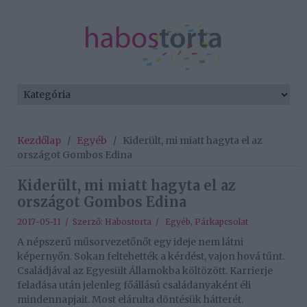
Kezdőlap
/
Egyéb
/
Kiderült, mi miatt hagyta el az
országot Gombos Edina
Kiderült, mi miatt hagyta el az
országot Gombos Edina
2017-05-11 / Szerző:
Habostorta
/
Egyéb
,
Párkapcsolat
A népszerű műsorvezetőnőt egy ideje nem látni
képernyőn. Sokan feltehették a kérdést, vajon hová tűnt.
Családjával az Egyesült Államokba költözött. Karrierje
feladása után jelenleg főállású családanyaként éli
mindennapjait. Most elárulta döntésük hátterét.