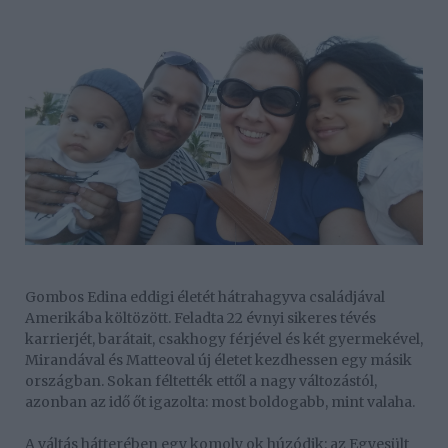
Gombos Edina eddigi életét hátrahagyva családjával
Amerikába költözött. Feladta 22 évnyi sikeres tévés
karrierjét, barátait, csakhogy férjével és két gyermekével,
Mirandával és Matteoval új életet kezdhessen egy másik
országban. Sokan féltették ettől a nagy változástól,
azonban az idő őt igazolta: most boldogabb, mint valaha.
A váltás hátterében egy komoly ok húzódik: az Egyesült