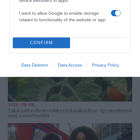
device identifiers in apps.
2026-08-08.
I want to allow Google to enable storage
Csökkenti a vérnyomást, és védi a szívet
related to functionality of the website or app.
CONFIRM
Data Deletion
Data Access
Privacy Policy
2026-08-08.
Takácsatka elleni védekezés kánikulában: így mentheted
meg a növényeidet