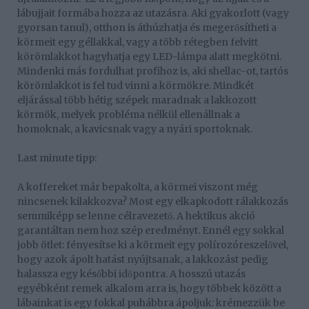
lábujjait formába hozza az utazásra. Aki gyakorlott (vagy
gyorsan tanul), otthon is áthúzhatja és megerősítheti a
körmeit egy géllakkal, vagy a több rétegben felvitt
körömlakkot hagyhatja egy LED-lámpa alatt megkötni.
Mindenki más fordulhat profihoz is, aki shellac-ot, tartós
körömlakkot is fel tud vinni a körmökre. Mindkét
eljárással több hétig szépek maradnak a lakkozott
körmök, melyek probléma nélkül ellenállnak a
homoknak, a kavicsnak vagy a nyári sportoknak.
Last minute tipp:
A koffereket már bepakolta, a körmei viszont még
nincsenek kilakkozva? Most egy elkapkodott rálakkozás
semmiképp se lenne célravezető. A hektikus akció
garantáltan nem hoz szép eredményt. Ennél egy sokkal
jobb ötlet: fényesítse ki a körmeit egy polírozóreszelővel,
hogy azok ápolt hatást nyújtsanak, a lakkozást pedig
halassza egy későbbi időpontra. A hosszú utazás
egyébként remek alkalom arra is, hogy többek között a
lábainkat is egy fokkal puhábbra ápoljuk: krémezzük be