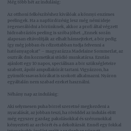
Még több hét az indulásig:
Az otthoni felkészítéshez kiválóak a könnyű enzimes
peelingek. Ha a napfürdőzésig lesz még némi ideje
regenerálódni a bőrünknek, akkor a profi által végzett
hidroabráziós peeling is szóba jöhet. „Ennek során
alaposan eltávolítják az elhalt hámsejteket, a bőr pedig
így még jobban és célzottabban tudja felvenni a
hatóanyagokat” – magyarázza Madelaine Sommerlat, az
osztrák dm kozmetikai stúdió munkatársa. Ezután
ajánlott egy 10 napos, speciálisan a bőr szükségleteire
szabott, ápoló ampullakúrát tartani. Vigyázzon, ha
gyümölcssavas kúrákat is szokott alkalmazni. Nyáron
egyáltalán nem szabad ezeket használni.
Néhány nap az indulásig:
Aki selymesen puha bőrrel szeretné megkezdeni a
nyaralását, az jobban teszi, ha röviddel az indulás előtt
még egyszer gazdag pakolásokkal és szérumokkal
kényezteti az arcbőrét és a dekoltázsát. Ennél egy fokkal