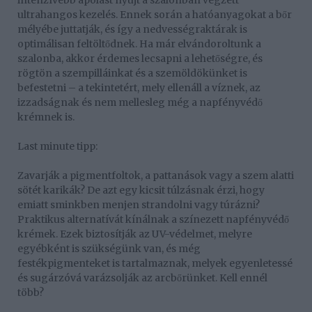
intenzívebb ápolást nyújt a szalonban végzett
ultrahangos kezelés. Ennek során a hatóanyagokat a bőr
mélyébe juttatják, és így a nedvességraktárak is
optimálisan feltöltődnek. Ha már elvándoroltunk a
szalonba, akkor érdemes lecsapni a lehetőségre, és
rögtön a szempilláinkat és a szemöldökünket is
befestetni – a tekintetért, mely ellenáll a víznek, az
izzadságnak és nem mellesleg még a napfényvédő
krémnek is.
Last minute tipp:
Zavarják a pigmentfoltok, a pattanások vagy a szem alatti
sötét karikák? De azt egy kicsit túlzásnak érzi, hogy
emiatt sminkben menjen strandolni vagy túrázni?
Praktikus alternatívát kínálnak a színezett napfényvédő
krémek. Ezek biztosítják az UV-védelmet, melyre
egyébként is szükségünk van, és még
festékpigmenteket is tartalmaznak, melyek egyenletessé
és sugárzóvá varázsolják az arcbőrünket. Kell ennél
több?