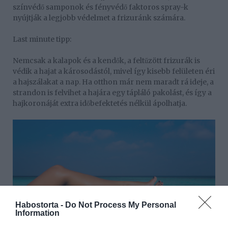
színvédő samponok és fényvédő faktoros spray-k
nyújtják a legjobb védelmet a frizuránk számára.
Last minute tipp:
Nemcsak a kalapok és a kendők, a feltűzött frizurák is
védik a hajat a károsodástól, mivel így kisebb felületen éri
a hajszálakat a nap. Ha otthon már nem maradt rá ideje, a
strandon is felvihet a hajára egy tápláló pakolást, és így a
hajkoronáját extra időbefektetés nélkül ápolhatja.
Habostorta -
Do Not Process My Personal
Information