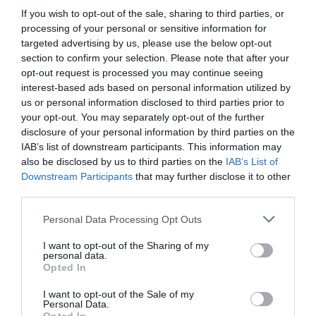
If you wish to opt-out of the sale, sharing to third parties, or
processing of your personal or sensitive information for
targeted advertising by us, please use the below opt-out
section to confirm your selection. Please note that after your
opt-out request is processed you may continue seeing
Sima lábak
interest-based ads based on personal information utilized by
us or personal information disclosed to third parties prior to
Még több hét az indulásig:
your opt-out. You may separately opt-out of the further
disclosure of your personal information by third parties on the
Teljesen ártalmatlan, és a nők többségét érinti, mégis
IAB’s list of downstream participants. This information may
sokakat zavar: a narancsbőrük. Aki a nyaralás előtt meg
also be disclosed by us to third parties on the
IAB’s List of
szeretne szabadulni tőle, annak időre és fegyelemre van
Downstream Participants
that may further disclose it to other
szüksége, mivel a leghatásosabb a sportból, lúgosító
third parties.
táplálkozásból és feszesítő ápolásból álló teljes körű
Please note that this website/app uses one or more Google
Personal Data Processing Opt Outs
program. A legmakacsabb esetekben egy szakorvos
services and may gather and store information including but
lézerrel, ultrahanggal vagy mezoterápiával segíthet a
not limited to your visit or usage behaviour. You may click to
I want to opt-out of the Sharing of my
problémán. A kívánt végeredmény eléréséhez azonban
personal data.
grant or deny consent to Google and its third-party tags to
általában több kezelés szükséges, a kúra pedig több
Opted In
use your data for below specified purposes in below Google
héten át is tarthat a látható eredményért.
consent section.
I want to opt-out of the Sale of my
Personal Data.
Néhány nap az indulásig: