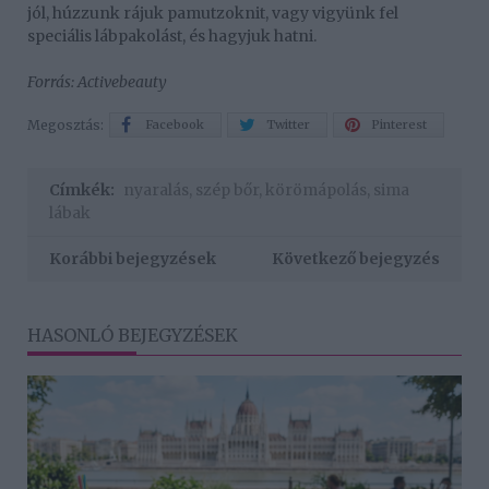
jól, húzzunk rájuk pamutzoknit, vagy vigyünk fel
speciális lábpakolást, és hagyjuk hatni.
Forrás: Activebeauty
Megosztás:
Facebook
Twitter
Pinterest
Címkék:
nyaralás
,
szép bőr
,
körömápolás
,
sima
lábak
Korábbi bejegyzések
Következő bejegyzés
HASONLÓ BEJEGYZÉSEK