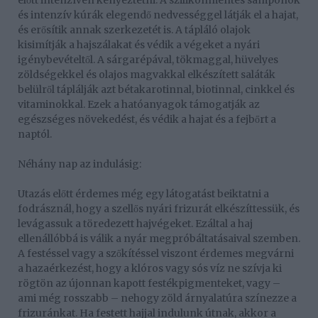
előtt intenzíven kényeztetni. A szilikonmentes samponok
és intenzív kúrák elegendő nedvességgel látják el a hajat,
és erősítik annak szerkezetét is. A tápláló olajok
kisimítják a hajszálakat és védik a végeket a nyári
igénybevételtől. A sárgarépával, tökmaggal, hüvelyes
zöldségekkel és olajos magvakkal elkészített saláták
belülről táplálják azt bétakarotinnal, biotinnal, cinkkel és
vitaminokkal. Ezek a hatóanyagok támogatják az
egészséges növekedést, és védik a hajat és a fejbőrt a
naptól.
Néhány nap az indulásig:
Utazás előtt érdemes még egy látogatást beiktatni a
fodrásznál, hogy a szellős nyári frizurát elkészíttessük, és
levágassuk a töredezett hajvégeket. Ezáltal a haj
ellenállóbbá is válik a nyár megpróbáltatásaival szemben.
A festéssel vagy a szőkítéssel viszont érdemes megvárni
a hazaérkezést, hogy a klóros vagy sós víz ne szívja ki
rögtön az újonnan kapott festékpigmenteket, vagy –
ami még rosszabb – nehogy zöld árnyalatúra színezze a
frizuránkat. Ha festett hajjal indulunk útnak, akkor a