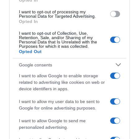
Opted In
Egy kis turbóra lenne szüksége a sporthoz és
I want to opt-out of processing my
Personal Data for Targeted Advertising.
táplálkozáshoz? Ha az anyagcsere gyorsításáról és a bőr
Opted In
rugalmasságának javításáról van szó, érdemes az
alakformáló testtekercselés mellett leadni a voksunkat.
I want to opt-out of Collection, Use,
Az ehhez felhasználandó fáslik hatóanyaggal átitatva
Retention, Sale, and/or Sharing of my
Personal Data that Is Unrelated with the
kaphatók, és alkalmasak otthoni használatra is. Érdemes
Purposes for which it was collected.
az (utolsó) kezelést az elutazás előtt 1-2 nappal elvégezni,
Opted Out
mivel a feszesítő hatás ekkor a legintenzívebb. És még
két nappal korábbra érdemes az epilálás vagy a
Google consents
gyantázás időpontját kitűzni, mivel így elég ideje lesz a
bőrnek regenerálódni.
I want to allow Google to enable storage
related to advertising like cookies on web or
Last minute tipp:
device identifiers in apps.
A jó hír azok számára, akiknek se ideje, se kedve nem volt
I want to allow my user data to be sent to
leszámolni a barázdácskákkal: a barna bőr eleve
Google for online advertising purposes.
egyenletesebbnek, feszesebbnek és simábbnak hat, mint
a telies fehér. Aki türelmetlen kivárni az első pár napos
I want to allow Google to send me
órát, az hasonló hatást érhet el a leg-bronzing
personalized advertising.
(lábbronzosító) termékekkel.