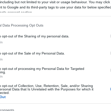
including but not limited to your visit or usage behaviour. You may click 
 to Google and its third-party tags to use your data for below specifi
ogle consent section.
er, művészettörténelem szakos volt az egyetemen,
l Data Processing Opt Outs
atójaként dolgozik. Persze Jennifer nem bírná egy
szerint a pasi nagyon szeret partikat rendezni, imád
o opt-out of the Sharing of my personal data.
nagyon szereti az állatokat is, szüleinek van egy
In
 nem is féltékeny típus. Jennifer és Cooke nemrég egy
nem akármilyenen! Nicholas Hoult, Jen exének új
o opt-out of the Sale of my Personal Data.
ére elkísérte szerelmét az eseményre.
In
to opt-out of processing my Personal Data for Targeted
ing.
In
o opt-out of Collection, Use, Retention, Sale, and/or Sharing
ersonal Data that Is Unrelated with the Purposes for which it
lected.
Out
consents