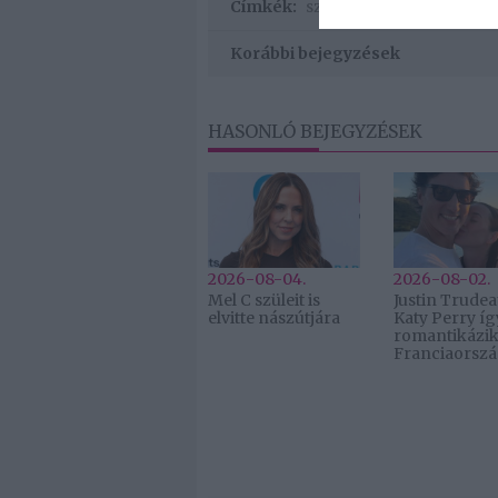
Címkék:
szerelem
,
párkapcsolat
,
Korábbi bejegyzések
HASONLÓ BEJEGYZÉSEK
2026-08-04.
2026-08-02.
Mel C szüleit is
Justin Trudea
elvitte nászútjára
Katy Perry íg
romantikázi
Franciaorsz