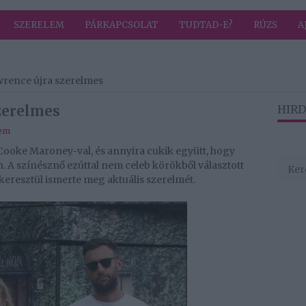
SZERELEM
PÁRKAPCSOLAT
TUDTAD-E?
RÚZS
A
wrence újra szerelmes
szerelmes
HIRD
lem
 Cooke Maroney-val, és annyira cukik együtt, hogy
. A színésznő ezúttal nem celeb körökből választott
eresztül ismerte meg aktuális szerelmét.