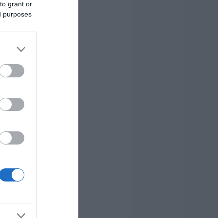
to grant or
ed purposes