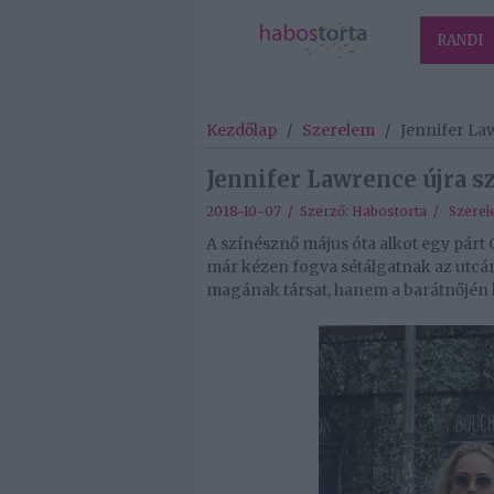
RANDI
Kezdőlap
/
Szerelem
/
Jennifer La
Jennifer Lawrence újra 
2018-10-07 / Szerző:
Habostorta
/
Szere
A színésznő május óta alkot egy párt
már kézen fogva sétálgatnak az utcán
magának társat, hanem a barátnőjén k