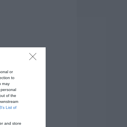
sonal or
ection to
ou may
 personal
out of the
 downstream
B’s List of
er and store