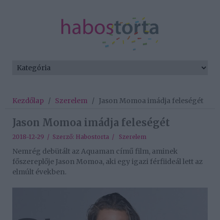
Kezdőlap
/
Szerelem
/
Jason Momoa imádja feleségét
Jason Momoa imádja feleségét
2018-12-29 / Szerző:
Habostorta
/
Szerelem
Nemrég debütált az Aquaman című film, aminek
főszereplője Jason Momoa, aki egy igazi férfiideál lett az
elmúlt években.