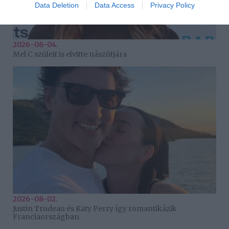
Data Deletion
Data Access
Privacy Policy
2026-08-04.
Mel C szüleit is elvitte nászútjára
2026-08-02.
Justin Trudeau és Katy Perry így romantikázik
Franciaországban