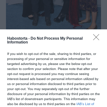
Habostorta -
Do Not Process My Personal
Information
Azt pedig egyszerűen nem lehet nem észrevenni, hogy
If you wish to opt-out of the sale, sharing to third parties, or
Jason mennyire imádja feleségét. Érkezésükkor a
processing of your personal or sensitive information for
monstrum leemelte apró termetű szerelmét az
targeted advertising by us, please use the below opt-out
emelvényről, a vörös szőnyegen pedig egy csók is
section to confirm your selection. Please note that after your
elcsattant.
opt-out request is processed you may continue seeing
interest-based ads based on personal information utilized by
us or personal information disclosed to third parties prior to
your opt-out. You may separately opt-out of the further
disclosure of your personal information by third parties on the
IAB’s list of downstream participants. This information may
also be disclosed by us to third parties on the
IAB’s List of