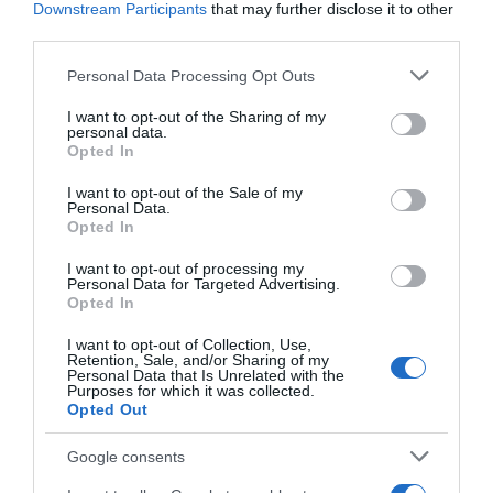
Downstream Participants
that may further disclose it to other
third parties.
Please note that this website/app uses one or more Google
Personal Data Processing Opt Outs
services and may gather and store information including but
not limited to your visit or usage behaviour. You may click to
I want to opt-out of the Sharing of my
personal data.
grant or deny consent to Google and its third-party tags to
Opted In
use your data for below specified purposes in below Google
consent section.
I want to opt-out of the Sale of my
Personal Data.
Opted In
I want to opt-out of processing my
Personal Data for Targeted Advertising.
Opted In
I want to opt-out of Collection, Use,
Retention, Sale, and/or Sharing of my
Personal Data that Is Unrelated with the
Purposes for which it was collected.
Opted Out
Ugye, milyen édesek?
Google consents