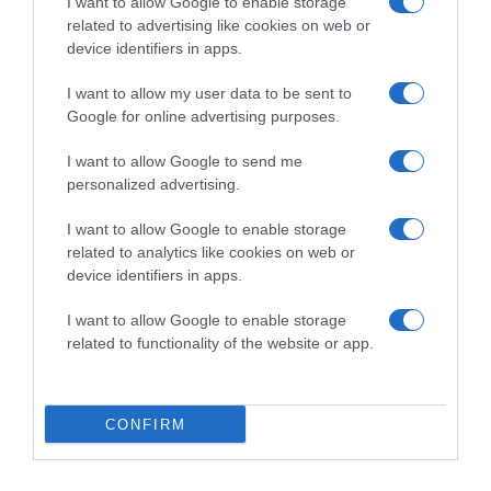
I want to allow Google to enable storage
Forrás: Glamouronline
related to advertising like cookies on web or
device identifiers in apps.
Megosztás:
Facebook
Twitter
Pinterest
I want to allow my user data to be sent to
Címkék:
szerelem
,
párkapcsolat
,
család
,
Jason
Google for online advertising purposes.
Momoa
,
Lisa Bonet
I want to allow Google to send me
personalized advertising.
Korábbi bejegyzések
Következő bejegyzés
I want to allow Google to enable storage
related to analytics like cookies on web or
HASONLÓ BEJEGYZÉSEK
device identifiers in apps.
I want to allow Google to enable storage
related to functionality of the website or app.
CONFIRM