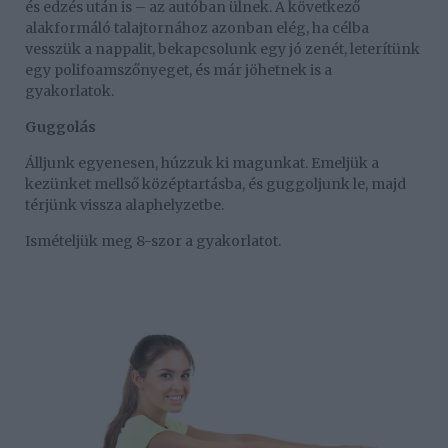
és edzés után is – az autóban ülnek. A következő
alakformáló talajtornához azonban elég, ha célba
vesszük a nappalit, bekapcsolunk egy jó zenét, leterítünk
egy polifoamszőnyeget, és már jöhetnek is a
gyakorlatok.
Guggolás
Álljunk egyenesen, húzzuk ki magunkat. Emeljük a
kezünket mellső középtartásba, és guggoljunk le, majd
térjünk vissza alaphelyzetbe.
Ismételjük meg 8-szor a gyakorlatot.