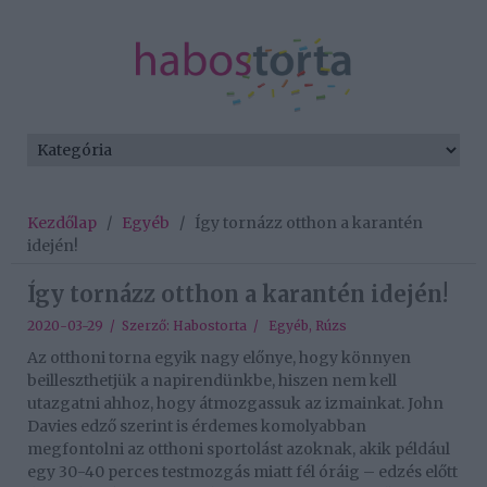
Kezdőlap
/
Egyéb
/
Így tornázz otthon a karantén
idején!
Így tornázz otthon a karantén idején!
2020-03-29 / Szerző:
Habostorta
/
Egyéb
,
Rúzs
Az otthoni torna egyik nagy előnye, hogy könnyen
beilleszthetjük a napirendünkbe, hiszen nem kell
utazgatni ahhoz, hogy átmozgassuk az izmainkat. John
Davies edző szerint is érdemes komolyabban
megfontolni az otthoni sportolást azoknak, akik például
egy 30-40 perces testmozgás miatt fél óráig – edzés előtt