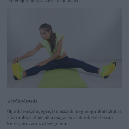
Ismételjük meg 8-szor a feladatsort.
Kerékpározás
Üljünk le a szőnyegre, támasszuk meg magunkat hátul az
alkarunkkal. Emeljük a magasba a lábunkat és lassan
kerékpározzunk a levegőben.