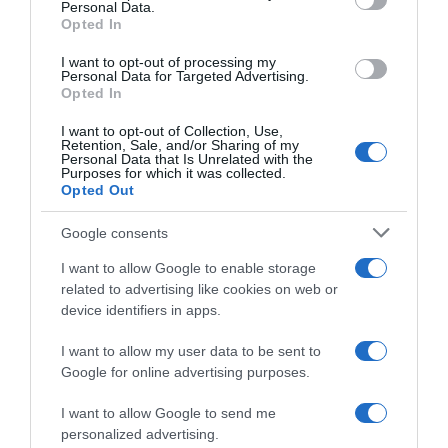
Personal Data.
Maradjunk ülve a szőnyegen, támasszuk meg magunkat
Opted In
hátul az alkarunkkal. Emeljük a magasba a lábunkat,
nyújtsuk ki a levegőben, majd hajlítsuk be a térdünket.
I want to opt-out of processing my
Personal Data for Targeted Advertising.
Ismételjük meg 5-ször a gyakorlatot.
Opted In
I want to opt-out of Collection, Use,
Retention, Sale, and/or Sharing of my
Personal Data that Is Unrelated with the
Purposes for which it was collected.
Opted Out
Google consents
I want to allow Google to enable storage
related to advertising like cookies on web or
device identifiers in apps.
I want to allow my user data to be sent to
Google for online advertising purposes.
I want to allow Google to send me
Felülés
personalized advertising.