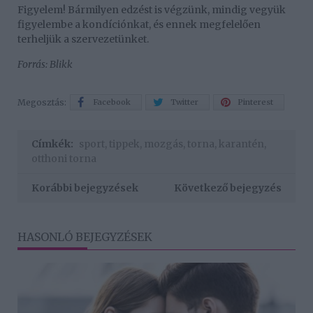
Figyelem! Bármilyen edzést is végzünk, mindig vegyük
figyelembe a kondíciónkat, és ennek megfelelően
terheljük a szervezetünket.
Forrás: Blikk
Megosztás:
Facebook
Twitter
Pinterest
Címkék:
sport
,
tippek
,
mozgás
,
torna
,
karantén
,
otthoni torna
Korábbi bejegyzések
Következő bejegyzés
HASONLÓ BEJEGYZÉSEK