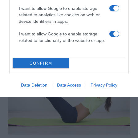
Feküdjünk hanyatt a szőnyegen, majd egyszerre emeljük
meg a törzsünket és a lábunkat. Közben a kezünket
I want to allow Google to enable storage
nyújtsuk előre a lábfejünk felé. Maradjunk ebben a
related to analytics like cookies on web or
helyzetben néhány másodpercig, ezután térjünk vissza a
device identifiers in apps.
kiinduló helyzetbe.
I want to allow Google to enable storage
Ismételjük meg 5-ször a feladatot.
related to functionality of the website or app.
CONFIRM
Data Deletion
Data Access
Privacy Policy