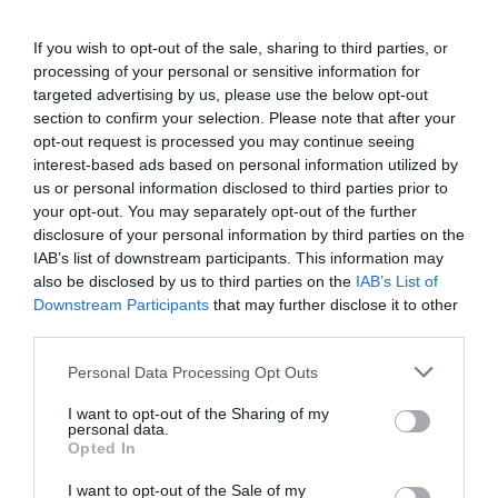
majd térjünk vissza alaphelyzetbe. Végezzük el a másik
lábunkkal is a feladatot.
If you wish to opt-out of the sale, sharing to third parties, or
Ismételjük meg 8-szor a gyakorlatsort.
processing of your personal or sensitive information for
targeted advertising by us, please use the below opt-out
section to confirm your selection. Please note that after your
opt-out request is processed you may continue seeing
interest-based ads based on personal information utilized by
us or personal information disclosed to third parties prior to
your opt-out. You may separately opt-out of the further
disclosure of your personal information by third parties on the
IAB’s list of downstream participants. This information may
also be disclosed by us to third parties on the
IAB’s List of
Downstream Participants
that may further disclose it to other
third parties.
Please note that this website/app uses one or more Google
Personal Data Processing Opt Outs
services and may gather and store information including but
not limited to your visit or usage behaviour. You may click to
I want to opt-out of the Sharing of my
personal data.
grant or deny consent to Google and its third-party tags to
Opted In
use your data for below specified purposes in below Google
Hajlítás
consent section.
I want to opt-out of the Sale of my