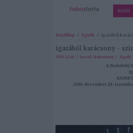
RANDI
Kezdőlap
/
Egyéb
/
igazából karác
igazából karácsony - sz
2019-12-16 / Szerző:
Habostorta
/
Egyéb
,
A Budafoki 
i
SZIMF
2019. december 28. (szomba