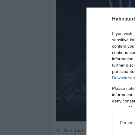
Habostort
If you wish 
sensitive in
confirm you
continue se
information 
further disc
participants
Downstream 
Please note
information 
deny consent
in below Go
Persona
A Budafoki Dohnányi Zenekar “