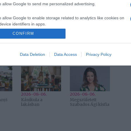
to allow Google to send me personalized advertising.
ából karácsony
,
szimfonikus koncertshow
,
rvendégek
,
Tompos Kátya
,
Zemlényi Eszter
,
Balga
o allow Google to enable storage related to analytics like cookies on
evice identifiers in apps.
CONFIRM
Következő bejegyzés
o allow Google to enable storage related to functionality of the website
Data Deletion
Data Access
Privacy Policy
2026-08-06.
2026-08-06.
nnyi
Kánikula a
Megszületett
lakásban
Szabados Ági kisfia