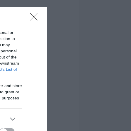
sonal or
ection to
ou may
 personal
out of the
 downstream
B’s List of
er and store
to grant or
ed purposes