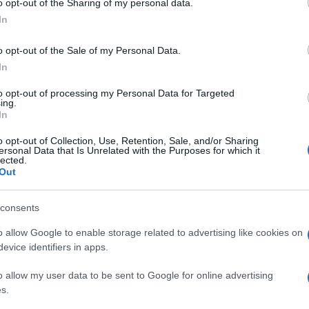
o opt-out of the Sharing of my personal data.
ndított sorozat keretében, karácsonyi légkört
t Sportarénába. 2019. december 28-án a komoly- és
In
feldolgozásokkal, szólistákkal, táncosokkal,
meg az ünnepi hangulatot.
o opt-out of the Sale of my Personal Data.
In
ncertek kereteit feszegető koncertshow-n a
yi dallamokkal, zenei meglepetésekkel készülnek,
to opt-out of processing my Personal Data for Targeted
ing.
ászokkal, fényjátékokkal, vetítéssel tesznek még
In
ert vendégei Tompos Kátya, Zemlényi Eszter és Balga
o opt-out of Collection, Use, Retention, Sale, and/or Sharing
ersonal Data that Is Unrelated with the Purposes for which it
lected.
eneszerető embernek, egy este, ahová mindenkit egy
Out
lunk.
k ezer nehéz sorsú kisgyerek karácsonyát segíti
consents
Baptista Szeretetszolgálat Cipősdoboz Akcióját.
o allow Google to enable storage related to advertising like cookies on
evice identifiers in apps.
kattintva vásárolhatod meg!
o allow my user data to be sent to Google for online advertising
s.
Pinterest