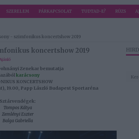
SZERELEM
PÁRKAPCSOLAT
TUDTAD-E?
RÚZS
A
sony - szimfonikus koncertshow 2019
imfonikus koncertshow 2019
HIRD
Ajánló
Dohnányi Zenekar bemutatja
gazából
karácsony
ONIKUS KONCERTSHOW
t), 19.00, Papp László Budapest Sportaréna
Sztárvendégek:
Tompos Kátya
Zemlényi Eszter
Balga Gabriella