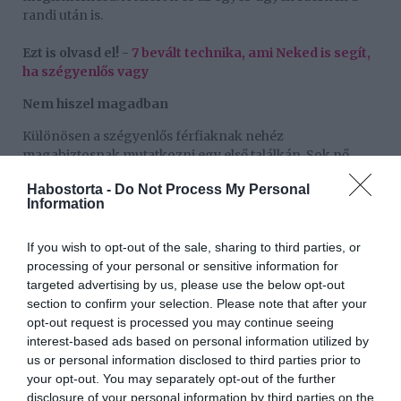
randi után is.
Ezt is olvasd el! -
7 bevált technika, ami Neked is segít,
ha szégyenlős vagy
Nem hiszel magadban
Különösen a szégyenlős férfiaknak nehéz
magabiztosnak mutatkozni egy első találkán. Sok nő
megértően áll ehhez a jelenséghez, mások viszont
Habostorta -
Do Not Process My Personal
inkább unalmasnak találnak egy önbizalomhiányos
Information
pasit. Hogy ezt elkerüld, vagy legalábbis minimalizáld,
tartsd észben minden jó tulajdonságodat, amire büszke
If you wish to opt-out of the sale, sharing to third parties, or
lehetsz, és használd ki őket. Ha például sok viccet ismersz,
processing of your personal or sensitive information for
akkor bátran vess be egyet-kettőt, a hölgyek szeretik a
targeted advertising by us, please use the below opt-out
humort. Viszont semmiképpen ne kérdezz vissza, hogy
section to confirm your selection. Please note that after your
jól érzi-e magát a társaságodban, helyette olvass a
opt-out request is processed you may continue seeing
testbeszédéből. Ha úgy tűnik, hogy majd elalszik, és
interest-based ads based on personal information utilized by
idegesen babrálja a mobilját, vagy nézegeti az óráját,
us or personal information disclosed to third parties prior to
akkor sajnos nem vagy nyerő nála. Ha viszont őszintén
your opt-out. You may separately opt-out of the further
mosolyog a poénjaidon, és aktívan részt vesz a
disclosure of your personal information by third parties on the
beszélgetésben, akkor akár egy második randevúra is