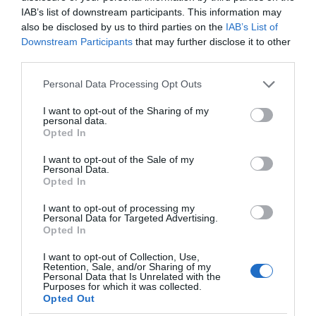
IAB’s list of downstream participants. This information may
esélyes lehetsz.
also be disclosed by us to third parties on the
IAB’s List of
Túl sokat beszélsz az exedről
Downstream Participants
that may further disclose it to other
third parties.
Talán ez az a téma, amivel legjobban elronthatsz
mindent. Nem csak Neked, de minden embernek van exe.
Please note that this website/app uses one or more Google
Personal Data Processing Opt Outs
Senkit nem érdekel, hogy Ti miért és hogyan
services and may gather and store information including but
szakítottatok, hogy mit csináltatok együtt, és mit szerettél
not limited to your visit or usage behaviour. You may click to
I want to opt-out of the Sharing of my
personal data.
benne. Ugyanakkor a randipartneredet se faggasd a
grant or deny consent to Google and its third-party tags to
Opted In
múltjáról, mert ennek nem az első randin van helye és
use your data for below specified purposes in below Google
ideje. Azért ültök ott, hogy közelebbről megismerjétek
consent section.
I want to opt-out of the Sale of my
egymást. Ki tudja, talán pont ő lehet az, akivel végre
Personal Data.
Opted In
sikerül elérned a vágyott boldogságot. Csak erre
koncentrálj, ami elmúlt, azt pedig felejtsd el.
I want to opt-out of processing my
Personal Data for Targeted Advertising.
Opted In
I want to opt-out of Collection, Use,
Retention, Sale, and/or Sharing of my
Personal Data that Is Unrelated with the
Purposes for which it was collected.
Opted Out