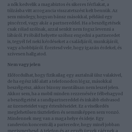
a nők kedvelik a magabiztos és sikeres férfiakat, a
túlzásba vitt arrogancia visszatetszést kelt bennük. Az
sem mindegy, hogyan bánsz másokkal, például egy
pincérrel, vagy akár a partnereddel. Ha a beszélgetések
csak rólad szólnak, azzal senkit nem fogsz levenni a
lábáról. Próbáld helyette szóhoz engedni a partneredet
is, tegyél fel neki kérdéseket a családjáról, munkájáról,
vagy a hobbijáról. Éreztesd vele, hogy igazán érdekel, és
szívesen hallgatod.
Nem vagy jelen
Előfordulhat, hogy fizikailag egy asztalnál ülsz valakivel,
de ha egész idő alatt a telefonodon lógsz, másokkal
beszélgetsz, akkor bizony mentálisan nem leszel jelen.
Akkor sem, ha a mobil minden rezzenésére félbehagyod
a beszélgetést a randipartnereddel és inkább elolvasod
az üzeneteidet vagy értesítéseidet. Ez a viselkedés
meglehetősen tiszteletlen és semmiképpen sem vonzó.
Mindennek meg van a maga helye és ideje. Egy
randevún koncentrálj a parteredre, hogy minél jobban
megismerhesd. A telefon és az egyéb ügyek ráérnek a