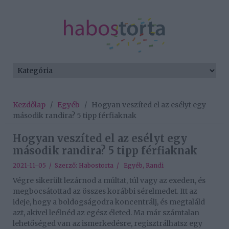
Kezdőlap
/
Egyéb
/
Hogyan veszíted el az esélyt egy
második randira? 5 tipp férfiaknak
Hogyan veszíted el az esélyt egy
második randira? 5 tipp férfiaknak
2021-11-05 / Szerző:
Habostorta
/
Egyéb
,
Randi
Végre sikerült lezárnod a múltat, túl vagy az exeden, és
megbocsátottad az összes korábbi sérelmedet. Itt az
ideje, hogy a boldogságodra koncentrálj, és megtaláld
azt, akivel leélnéd az egész életed. Ma már számtalan
lehetőséged van az ismerkedésre, regisztrálhatsz egy