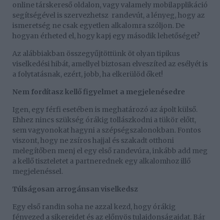
online társkereső oldalon, vagy valamely mobilapplikáció
segítségével is szervezhetsz
randevút, a lényeg, hogy az
ismeretség ne csak egyetlen alkalomra szóljon. De
hogyan érheted el, hogy kapj egy második lehetőséget?
Az alábbiakban összegyűjtöttünk öt olyan tipikus
viselkedési hibát, amellyel biztosan elveszíted az esélyét is
a folytatásnak, ezért, jobb, ha elkerülöd őket!
Nem fordítasz kellő figyelmet a megjelenésedre
Igen, egy férfi esetében is meghatározó az ápolt külső.
Ehhez nincs szükség órákig tollászkodni a tükör előtt,
sem vagyonokat hagyni a szépségszalonokban. Fontos
viszont, hogy ne zsíros hajjal és szakadt otthoni
melegítőben menj el egy első randevúra, inkább add meg
a kellő tiszteletet a partnerednek egy alkalomhoz illő
megjelenéssel.
Túlságosan arrogánsan viselkedsz
Egy első randin soha ne azzal kezd, hogy órákig
fényezed a sikereidet és az előnyös tulajdonságaidat. Bár