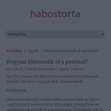
Kezdőlap
/
Egyéb
/
Hogyan tüntessük el a penészt?
Hogyan tüntessük el a penészt?
2025-10-31 / Szerző:
Habostorta
/
Egyéb
,
Tudtad-e?
Apróbb penészfolt ellen házi szerekkel is küzdhetünk,
ám jobb, ha eleve meggátoljuk a kialakulását.
Védekezés:
Citromsavval vagy ecettel esetleg teafaolajjal az éppen
csak beinduló penészfoltot eltüntetjük. Kesztyűben és
maszkban takarítsuk el a penészedést. Figyeljünk oda és