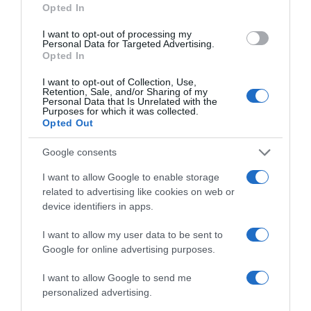
vizes ruhákat, hiszen ezzel csak tovább növeljük a
Opted In
páratartalmat. Ha a lakásban több helyen is megjelenik a
penész, érdemes lehet páratartalom-mérőt beszerezni,
I want to opt-out of processing my
Personal Data for Targeted Advertising.
hogy pontos képet kapjunk a helyzet súlyosságáról.
Opted In
I want to opt-out of Collection, Use,
Megosztás:
Facebook
Twitter
Pinterest
Retention, Sale, and/or Sharing of my
Personal Data that Is Unrelated with the
Purposes for which it was collected.
Opted Out
Címkék:
lakás
,
megelőzés
,
penész
,
kiírtás
,
szobák
Google consents
Korábbi bejegyzések
Következő bejegyzés
I want to allow Google to enable storage
related to advertising like cookies on web or
HASONLÓ BEJEGYZÉSEK
device identifiers in apps.
I want to allow my user data to be sent to
Google for online advertising purposes.
I want to allow Google to send me
personalized advertising.