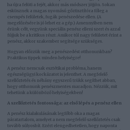
ha újra felüti a fejét, akkor más módszer jöjjön. Sokan
esküsznek a magas nyomású gőztisztítóra főleg a
csempés felületek, fugák penészedése ellen. (A
megelőzésére is jó lehet ez a gép.) Amennyiben nem
érünk célt, vegyünk speciális penész elleni szert és azzal
fújjuk be a kritikus részt. Amikor túl nagy felületet érint a
penész, akkor szakember segítsége szükséges.
Hogyan előzzük meg a penészedést otthonunkban?
Praktikus tippek minden helyiségre!
A penész nemcsak esztétikai probléma, hanem
egészségügyi kockázatot is jelenthet. A megfelelő
szellőztetés és néhány egyszerű trükk segíthet abban,
hogy otthonunk penészmentes maradjon. Nézzük, mit
tehetünk a különböző helyiségekben!
A szellőztetés fontossága: az első lépés a penész ellen
A penész kialakulásának legfőbb oka a magas
páratartalom, amelyet a nem megfelelő szellőztetés csak
tovább súlyosbít. Ezért elengedhetetlen, hogy naponta