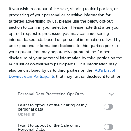
levegő nedvességtartalmát.
If you wish to opt-out of the sale, sharing to third parties, or
Szobák: a rejtett veszélyek
processing of your personal or sensitive information for
targeted advertising by us, please use the below opt-out
A hideg, nem szigetelt falak szintén hozzájárulhatnak a
section to confirm your selection. Please note that after your
penész kialakulásához. Ha ilyen problémát észlelünk,
opt-out request is processed you may continue seeing
érdemes szakemberrel felméretni a helyzetet, és
interest-based ads based on personal information utilized by
megoldást találni a szigetelésre. A szobákban ne
us or personal information disclosed to third parties prior to
teregessünk ruhát, mert a száradó textíliák jelentős
your opt-out. You may separately opt-out of the further
mennyiségű párát bocsátanak ki. Ha nincs más
disclosure of your personal information by third parties on the
lehetőség, válasszunk egy jól szellőző helyiséget a
IAB’s list of downstream participants. This information may
ruhaszárításhoz, és gondoskodjunk a folyamatos
also be disclosed by us to third parties on the
IAB’s List of
légcseréről.
Downstream Participants
that may further disclose it to other
Fontos, hogy a bútorokat ne toljuk teljesen a falhoz, mert
third parties.
így a levegő nem tud szabadon áramlani mögöttük, ami
Please note that this website/app uses one or more Google
ideális környezetet teremt a penész számára. Hagyjunk
Personal Data Processing Opt Outs
services and may gather and store information including but
legalább néhány centiméter távolságot a fal és a bútorok
not limited to your visit or usage behaviour. You may click to
I want to opt-out of the Sharing of my
között.
personal data.
grant or deny consent to Google and its third-party tags to
Opted In
Apró, de lényeges részletek
use your data for below specified purposes in below Google
consent section.
I want to opt-out of the Sale of my
A konyha és a fürdő fűtőtestjeire soha ne teregessünk
Personal Data.