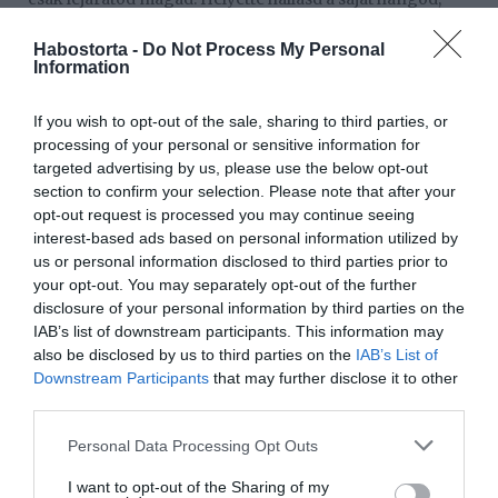
csillogtasd meg a saját gondolataidat és mesélj a valódi
életedről. Ettől leszel igazán vonzó a másik szemében.
Habostorta -
Do Not Process My Personal
Information
Kérd meg, hogy tanítson meg valamire! Ezzel a
tiszteleted fejezed ki a tudása és képességei irányába, és
If you wish to opt-out of the sale, sharing to third parties, or
ez sokkal nagyobb bók bárki számára, egy puszta
processing of your personal or sensitive information for
dicséretnél. Ráadásul remek apropót adhat egy újabb
targeted advertising by us, please use the below opt-out
randihoz.
section to confirm your selection. Please note that after your
opt-out request is processed you may continue seeing
Ne félj finoman megérinteni! Egy apró érintés sokat
interest-based ads based on personal information utilized by
elárul. Megmutatja, hogy érdeklődsz a másik iránt, és
us or personal information disclosed to third parties prior to
szívesen vennél egy újabb találkozást. De még véletlenül
your opt-out. You may separately opt-out of the further
se vidd túlzásba, mert az már tolakodásnak és
disclosure of your personal information by third parties on the
erőszakosnak hathat, ami biztos kudarc.
IAB’s list of downstream participants. This information may
A fentiekből jól látszik, hogy nem az számít, ki teszi meg
also be disclosed by us to third parties on the
IAB’s List of
az első lépést, hanem sokkal inkább az a fontos, hogyan
Downstream Participants
that may further disclose it to other
teszi meg. Bármennyire is ijesztő, egy próbát
third parties.
mindenképpen megér. Mi történhet? Talán visszautasít.
Please note that this website/app uses one or more Google
De az is lehet, hogy életed szerelmére bukkansz. Egy
Personal Data Processing Opt Outs
services and may gather and store information including but
esélyt megér, nem?
not limited to your visit or usage behaviour. You may click to
I want to opt-out of the Sharing of my