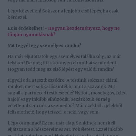
vagy ma már lehetőség van videóhívásokra is.
Légy közvetlen! Sokszor a legjobb első lépés, ha csak
kérdezel.
Ez is érdekelhet! -
Hogyan kezdeményezz, hogy ne
tűnjön nyomulásnak?
Mit tegyél egy személyes randin?
Ha már eljutottatok egy személyes találkozóig, az már
félsiker! De még itt is könnyen elronthatsz mindent.
Hogyan tedd meg az első lépést egy valódi randin?
Figyelj oda a tesztbeszédre! A testünk sokszor elárul
minket, mert sokkal őszintébb, mint a szavaink. Mit
sugall a partnered testbeszéde? Nyitott, mosolygós, feléd
hajol? Vagy inkább elhúzódik, bezárkózik és még
véletlenül sem néz a szemedbe? Már ezekből a jelekből
felismerhető, hogy tetszel-e neki, vagy sem.
Légy önmagad! Ez ma már alap. Senkinek nem kell
eljátszania a hősszerelmes Mr. Tökéletest. Ezzel inkább
csak lejáratod magad. Helyette hallasd a saját hangod,