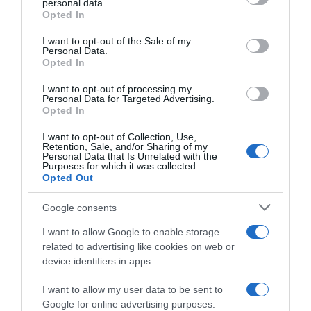
personal data.
grant or deny consent to Google and its third-party tags to
Opted In
use your data for below specified purposes in below Google
consent section.
I want to opt-out of the Sale of my
Personal Data.
Opted In
I want to opt-out of processing my
Personal Data for Targeted Advertising.
Opted In
I want to opt-out of Collection, Use,
Retention, Sale, and/or Sharing of my
Personal Data that Is Unrelated with the
Purposes for which it was collected.
Opted Out
Megosztás:
Facebook
Twitter
Pinterest
Google consents
I want to allow Google to enable storage
Címkék:
szerelem
,
randi
,
tanácsok
,
tippek
,
első
related to advertising like cookies on web or
lépések
device identifiers in apps.
Korábbi bejegyzések
Következő bejegyzés
I want to allow my user data to be sent to
Google for online advertising purposes.