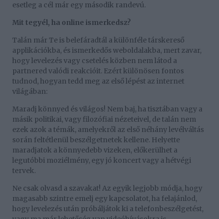
esetleg a cél már egy második randevú.
Mit tegyél, ha online ismerkedsz?
Talán már Te is belefáradtál a különféle társkereső
applikációkba, és ismerkedős weboldalakba, mert zavar,
hogy levelezés vagy csetelés közben nem látod a
partnered valódi reakcióit. Ezért különösen fontos
tudnod, hogyan tedd meg az első lépést az internet
világában:
Maradj könnyed és világos! Nem baj, ha tisztában vagy a
másik politikai, vagy filozófiai nézeteivel, de talán nem
ezek azok a témák, amelyekről az első néhány levélváltás
során feltétlenül beszélgetnetek kellene. Helyette
maradjatok a könnyedebb vizeken, előkerülhet a
legutóbbi moziélmény, egy jó koncert vagy a hétvégi
tervek.
Ne csak olvasd a szavakat! Az egyik legjobb módja, hogy
magasabb szintre emelj egy kapcsolatot, ha felajánlod,
hogy levelezés után próbáljátok ki a telefonbeszélgetést,