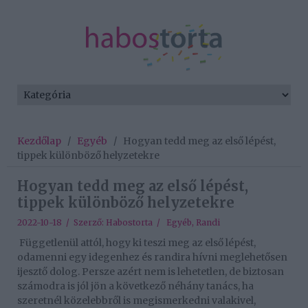
Kezdőlap
/
Egyéb
/
Hogyan tedd meg az első lépést,
tippek különböző helyzetekre
Hogyan tedd meg az első lépést,
tippek különböző helyzetekre
2022-10-18 / Szerző:
Habostorta
/
Egyéb
,
Randi
Függetlenül attól, hogy ki teszi meg az első lépést,
odamenni egy idegenhez és randira hívni meglehetősen
ijesztő dolog. Persze azért nem is lehetetlen, de biztosan
számodra is jól jön a következő néhány tanács, ha
szeretnél közelebbről is megismerkedni valakivel,