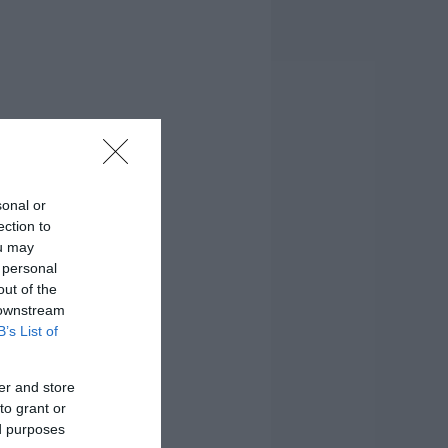
sonal or
ection to
ou may
 personal
out of the
 downstream
B’s List of
er and store
to grant or
ed purposes