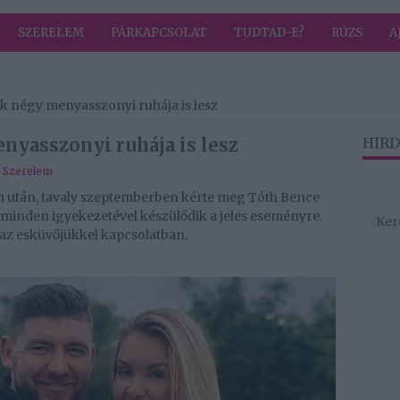
SZERELEM
PÁRKAPCSOLAT
TUDTAD-E?
RÚZS
A
 négy menyasszonyi ruhája is lesz
yasszonyi ruhája is lesz
HIRD
,
Szerelem
m után, tavaly szeptemberben kérte meg Tóth Bence
s minden igyekezetével készülődik a jeles eseményre.
 az esküvőjükkel kapcsolatban.