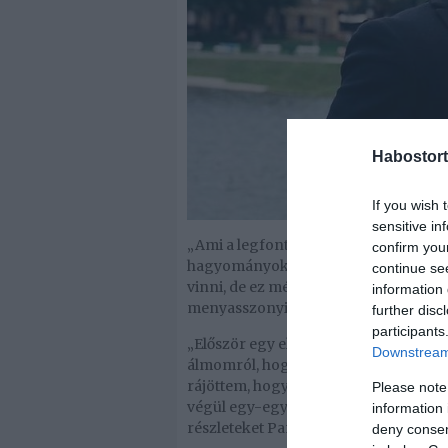
Habostort
If you wish 
sensitive in
„Ami a legfontosabb, hogy olyan lesz
confirm you
hagyományokhoz. Lesz egy-két extra
continue se
vinni, de ez még maradjon titok. De az
information 
menyasszonyi ruhám lesz” – mondta j
further disc
participants
„Először egy elegánsabb, testhezálló
Downstream 
álmomról, hogy hófehér, királylány
rájöttem, hogy egy olyan is kellene,
Please note
végül egy-egy ruha, összesen három, p
information 
részleteket Pamela, aki azt is megemlí
deny consent