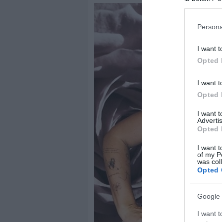
in below Go
Persona
I want t
Opted 
I want t
Opted 
I want 
Advertis
Opted 
I want t
of my P
was col
Opted 
Google 
I want t