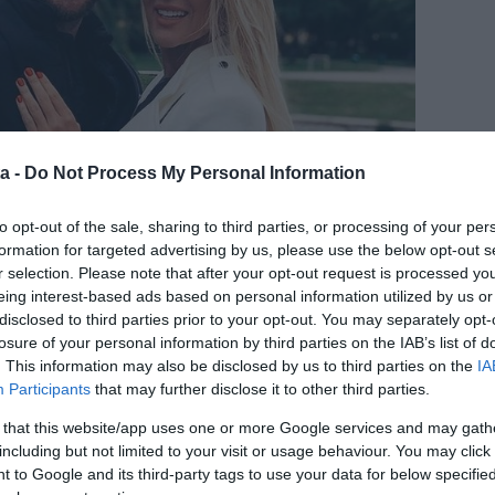
a -
Do Not Process My Personal Information
to opt-out of the sale, sharing to third parties, or processing of your per
formation for targeted advertising by us, please use the below opt-out s
, amilyet mi szeretnénk, és nem ragaszkodunk a
r selection. Please note that after your opt-out request is processed y
 dolog is, amit megálmodtam, és szeretnénk véghez
eing interest-based ads based on personal information utilized by us or
t hiszem, extra az is, hogy végül úgy alakult, három
disclosed to third parties prior to your opt-out. You may separately opt-
ókedvűen a csinos modell, majd folytatta.
losure of your personal information by third parties on the IAB’s list of
. This information may also be disclosed by us to third parties on the
IA
t választottam, de nem tudtam lemondani a lánykori
Participants
that may further disclose it to other third parties.
os ruhában mondok igent a templomban, majd
 amiben könnyen táncolok, így lett minden helyszínhez
 that this website/app uses one or more Google services and may gath
lusz a menyecskeruha is, amit varratok” – árulta el a
including but not limited to your visit or usage behaviour. You may click 
tette, hogy a ruháit csak az édesanyja láthatja.
 to Google and its third-party tags to use your data for below specifi