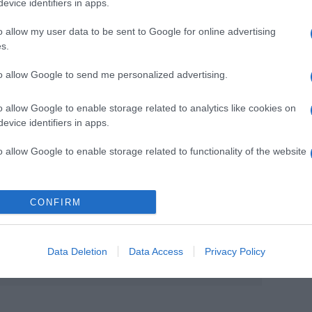
evice identifiers in apps.
o allow my user data to be sent to Google for online advertising
s.
sem fog látni, Bence sem. Sőt, Bencével az esküvő
to allow Google to send me personalized advertising.
yütt. Szeretném, ha az lenne az érzés: várjuk, hogy újra
ülök már a nagy napra. Sokat edzem és diétázom.
o allow Google to enable storage related to analytics like cookies on
n lenni, amikor besétálok a templomba” – mondta
evice identifiers in apps.
o allow Google to enable storage related to functionality of the website
Pinterest
CONFIRM
Pamela
,
menyasszonyi ruha
,
esküvői ruha
Data Deletion
Data Access
Privacy Policy
Következő bejegyzés