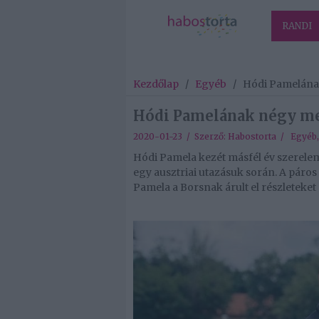
RANDI
Kezdőlap
/
Egyéb
/
Hódi Pamelának
Hódi Pamelának négy men
2020-01-23 / Szerző:
Habostorta
/
Egyéb
Hódi Pamela kezét másfél év szerele
egy ausztriai utazásuk során. A páro
Pamela a Borsnak árult el részleteket