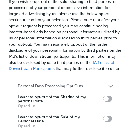
If you wish to opt-out of the sale, sharing to third parties, or
hivatalosan visszautasították.
processing of your personal or sensitive information for
targeted advertising by us, please use the below opt-out
section to confirm your selection. Please note that after your
Megosztás:
Facebook
Twitter
Pinterest
opt-out request is processed you may continue seeing
interest-based ads based on personal information utilized by
Címkék:
Harry herceg
,
Erzsébet királynő
,
névadás
,
us or personal information disclosed to third parties prior to
Lilibet
,
felbosszantás
your opt-out. You may separately opt-out of the further
disclosure of your personal information by third parties on the
Korábbi bejegyzések
Következő bejegyzés
IAB’s list of downstream participants. This information may
also be disclosed by us to third parties on the
IAB’s List of
Downstream Participants
that may further disclose it to other
third parties.
HASONLÓ BEJEGYZÉSEK
Please note that this website/app uses one or more Google
Personal Data Processing Opt Outs
services and may gather and store information including but
not limited to your visit or usage behaviour. You may click to
I want to opt-out of the Sharing of my
personal data.
grant or deny consent to Google and its third-party tags to
Opted In
use your data for below specified purposes in below Google
consent section.
I want to opt-out of the Sale of my
Personal Data.
Opted In