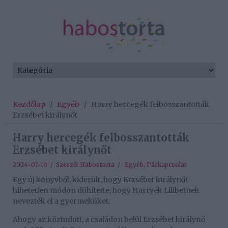
Kezdőlap
/
Egyéb
/
Harry hercegék felbosszantották
Erzsébet királynőt
Harry hercegék felbosszantották
Erzsébet királynőt
2024-01-16 / Szerző:
Habostorta
/
Egyéb
,
Párkapcsolat
Egy új könyvből, kiderült, hogy Erzsébet királynőt
hihetetlen módon dühítette, hogy Harryék Lilibetnek
nevezték el a gyermeküket.
Ahogy az köztudott, a családon belül Erzsébet királynő