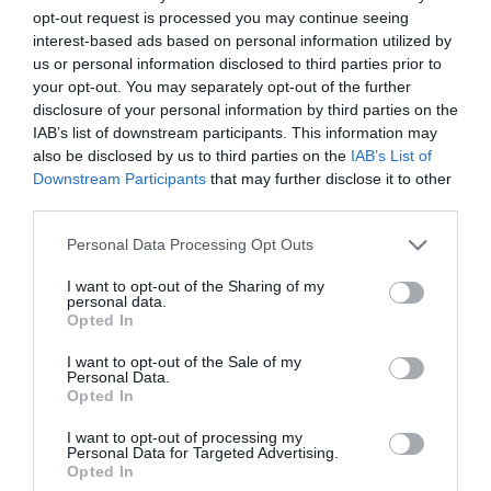
a ruhákról, amelyekre határozottan nemet mondtam –
opt-out request is processed you may continue seeing
nevetett Evelin, akinek nagy valószínűséggel egy
interest-based ads based on personal information utilized by
számára fontos hagyománytól el kell tekintenie a saját
us or personal information disclosed to third parties prior to
esküvőjén.
your opt-out. You may separately opt-out of the further
disclosure of your personal information by third parties on the
- Koszorúslányom nem lesz, mert a családból és a
IAB’s list of downstream participants. This information may
barátaim közül már mindenki házas, nincs hajadon
also be disclosed by us to third parties on the
IAB’s List of
közöttük, sőt ezzel a csokordobás is veszélybe került,
Downstream Participants
that may further disclose it to other
hiszen szinte mindenki férjhez ment már. Pedig ezzel
third parties.
lehet, hogy megtörök egy hagyományt. Történt ugyanis,
hogy én kaptam el a csokrot egy barátnőm esküvőjén,
Please note that this website/app uses one or more Google
Personal Data Processing Opt Outs
majd megismerkedtem Danival, sőt ez a barátnőm
services and may gather and store information including but
korábban, az eljegyzése előtt szintén elkapta a csokrot
not limited to your visit or usage behaviour. You may click to
I want to opt-out of the Sharing of my
egy esküvőn – mesélte Evelin, aki párjával együtt a
personal data.
grant or deny consent to Google and its third-party tags to
Opted In
nászutat sem szeretné elhalasztani, a terveik szerint az
use your data for below specified purposes in below Google
esküvő után rögtön elutaznak.
consent section.
I want to opt-out of the Sale of my
Personal Data.
Opted In
Megosztás:
Facebook
Twitter
Pinterest
I want to opt-out of processing my
Personal Data for Targeted Advertising.
Opted In
Címkék:
esküvő
,
ruha
,
készülődés
,
vendégváró
,