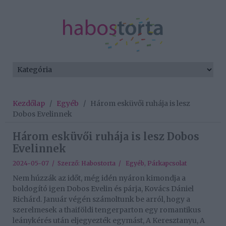
Kezdőlap
/
Egyéb
/
Három esküvői ruhája is lesz
Dobos Evelinnek
Három esküvői ruhája is lesz Dobos
Evelinnek
2024-05-07 / Szerző:
Habostorta
/
Egyéb
,
Párkapcsolat
Nem húzzák az időt, még idén nyáron kimondja a
boldogító igen Dobos Evelin és párja, Kovács Dániel
Richárd. Január végén számoltunk be arról, hogy a
szerelmesek a thaiföldi tengerparton egy romantikus
leánykérés után eljegyezték egymást, A Keresztanyu, A