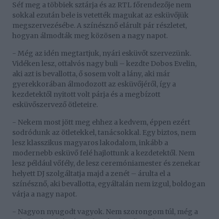
Séf meg a többiek sztárja és az RTL főrendezője nem
sokkal ezután bele is vetették magukat az esküvőjük
megszervezésébe. A színésznő elárult pár részletet,
hogyan álmodták meg közösen a nagy napot.
- Még az idén megtartjuk, nyári esküvőt szervezünk.
Vidéken lesz, ottalvós nagy buli – kezdte Dobos Evelin,
aki azt is bevallotta, ő sosem volt a lány, aki már
gyerekkorában álmodozott az esküvőjéről, így a
kezdetektől nyitott volt párja és a megbízott
esküvőszervező ötleteire.
- Nekem most jött meg ehhez a kedvem, éppen ezért
sodródunk az ötletekkel, tanácsokkal. Egy biztos, nem
lesz klasszikus magyaros lakodalom, inkább a
modernebb esküvő felé hajlottunk a kezdetektől. Nem
lesz például vőfély, de lesz ceremóniamester és zenekar
helyett DJ szolgáltatja majd a zenét – árulta el a
színésznő, aki bevallotta, egyáltalán nem izgul, boldogan
várja a nagy napot.
- Nagyon nyugodt vagyok. Nem szorongom túl, még a