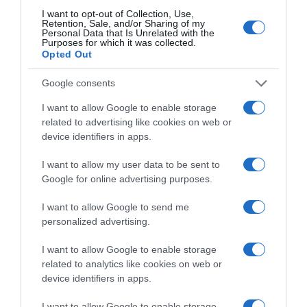
Dobos Evelin
,
menyecske
,
esküvői
I want to opt-out of Collection, Use,
Retention, Sale, and/or Sharing of my
Korábbi bejegyzések
Következő bejegyzés
Personal Data that Is Unrelated with the
Purposes for which it was collected.
Opted Out
HASONLÓ BEJEGYZÉSEK
Google consents
I want to allow Google to enable storage
related to advertising like cookies on web or
device identifiers in apps.
I want to allow my user data to be sent to
Google for online advertising purposes.
I want to allow Google to send me
personalized advertising.
I want to allow Google to enable storage
related to analytics like cookies on web or
device identifiers in apps.
2026-08-09.
Nagy bejelentést tett Kabai András
I want to allow Google to enable storage