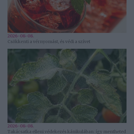
2026-08-08.
Csökkenti a vérnyomást, és védi a szívet
2026-08-08.
Takácsatka elleni védekezés kánikulában: így mentheted