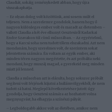
Claudiát, sokáig reménykedett abban, hogy újra
visszakaphatja.
– Ez olyan dolog volt közöttünk, ami sosem múlt el
teljesen. Nem a szerelemre gondolok, hanem hogy ő
nagyon különleges ember volt és maradt az életemben –
vallott Claudia a két éve elhunyt Gesztesiről Kadarkai
Endre Szavakon túl című műsorában. – Az egyértelmű,
hogy a Karcsi soha nem tudott tőlem elszakadni. Azt nem
mondanám, hogy szerelmes volt, de szerintem sokat
jelentettem számára. Én voltam az egyik ember, aki
minden téren nagyon megértette, és azt próbálta neki
mondani, hogy muszáj magad, a gyerekeid meg minden
miatt jól lenned.
Claudia a műsorban azt is elárulta, hogy sokszor próbált
segíteni volt férjének kijutni a hullámvölgyekből, de nem
tudott rá hatni. Meglepő következtetésre jutott: úgy
gondolja, hogy Gesztesi számára az hozhatott volna
megnyugvást, ha elhagyja a színészi pályát.
– Legboldogabb akkor volt az életében, amikor nem