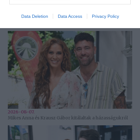
Data Deletion
Data Access
Privacy Policy
2026-08-07.
12 éves lett Ördög Nóra fia
2026-08-07.
Mikes Anna és Krausz Gábor kitálaltak a házasságukról