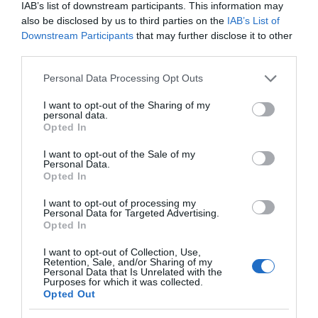
rendezésre, de a hosszú távú tervei már nem erről
IAB’s list of downstream participants. This information may
szóltak. Azt terveztük, hogy kiköltözünk együtt
also be disclosed by us to third parties on the
IAB’s List of
Tenerifére, és ott fogunk úszást oktatni. Karcsi be is járt
Downstream Participants
that may further disclose it to other
hozzám az uszodába, hogy megtanulja az alapokat,
third parties.
imádott a gyerekekkel együtt lenni. Az élet azonban
Please note that this website/app uses one or more Google
sajnos közbeszólt.
Personal Data Processing Opt Outs
services and may gather and store information including but
not limited to your visit or usage behaviour. You may click to
I want to opt-out of the Sharing of my
personal data.
Megosztás:
Facebook
Twitter
Pinterest
grant or deny consent to Google and its third-party tags to
Opted In
use your data for below specified purposes in below Google
consent section.
I want to opt-out of the Sale of my
Címkék:
szerelem
,
Liptai Claudia
,
Gesztesi Károly
,
Personal Data.
Mattesz Csilla
Opted In
Korábbi bejegyzések
Következő bejegyzés
I want to opt-out of processing my
Personal Data for Targeted Advertising.
Opted In
HASONLÓ BEJEGYZÉSEK
I want to opt-out of Collection, Use,
Retention, Sale, and/or Sharing of my
Personal Data that Is Unrelated with the
Purposes for which it was collected.
Opted Out