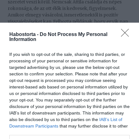
szeretet veszi körül. Nemcsak Attila családja és népes
rokonsága, de az ott élők is kedvesek, figyelmesek.
Amikor elmegy vásárolni, ismeretlenektől is pozitív
visszajelzéseket kap. Felhozta példának, hogy egyik nap
fogorvosnál járt, és nem engedték, hogy kifizesse a
Habostorta -
Do Not Process My Personal
kezelési díjat, csak annyit kértek, hogy csinálhassanak
Information
egy közös fotót. Az apró figyelmességeken nagyon meg
szokott hatódni, mert a saját szülővárosában sosem volt
része tiszteletben, illetve megbecsülésben. A két család
If you wish to opt-out of the sale, sharing to third parties, or
összeboronálására is kitért:
processing of your personal or sensitive information for
targeted advertising by us, please use the below opt-out
"A 28. születésnapom jó apropó volt arra, hogy a két
section to confirm your selection. Please note that after your
család közelebb kerüljön. Szerintem jól sikerült az ebéd,
opt-out request is processed you may continue seeing
és lesz még több közös családi program. Örülnék, ha a
interest-based ads based on personal information utilized by
szüleim is meglátogatnának Nyíregyházán. Nagyon
us or personal information disclosed to third parties prior to
élhető város, biztos vagyok benne, hogy ők is jól éreznék
your opt-out. You may separately opt-out of the further
magukat"– jegyezte meg a lány a Story magazinnak.
disclosure of your personal information by third parties on the
IAB’s list of downstream participants. This information may
also be disclosed by us to third parties on the
IAB’s List of
Downstream Participants
that may further disclose it to other
third parties.
Megosztás:
Facebook
Twitter
Pinterest