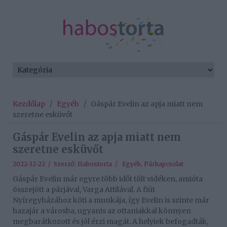
Kezdőlap
/
Egyéb
/
Gáspár Evelin az apja miatt nem
szeretne esküvőt
Gáspár Evelin az apja miatt nem
szeretne esküvőt
2022-12-22 / Szerző:
Habostorta
/
Egyéb
,
Párkapcsolat
Gáspár Evelin már egyre több időt tölt vidéken, amióta
összejött a párjával, Varga Attilával. A fiút
Nyíregyházához köti a munkája, így Evelin is szinte már
hazajár a városba, ugyanis az ottaniakkal könnyen
megbarátkozott és jól érzi magát. A helyiek befogadták,