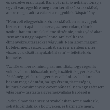
és szeretve érzi magát. Bár a pár már jó néhány hónapja
együtt van, egyelőre még nem került szóba az esküvő,
amire meg is adta a választ a nagyobbik Gáspár lány.
"Nem volt eljegyzésünk, és az esküvőben sem vagyok
biztos, mert apámat ismerve, az nem rólam, rólunk
szólna, hanem annak kellene történnie, amit Győző akar.
Nem az én nagy napom lenne. Attilával közös
élményekre, utazásokra vágyunk. Nem látom magam
hófehér menyasszonyi ruhában, és a jelenlegi nehéz
viszonyok között anyukaként sem" – fejtette ki és
kiemelte:
"Az idős emberek mindig azt mondják, hogy régen is
voltak viharos időszakok, mégis születtek gyerekek. Én
felelősséggel akarok gyereket vállalni. Csak akkor
hozom meg a döntést, ha úgy érzem, tisztességes,
kulturált körülmények között nőne fel, nem egy szétesett
világban"– tisztázta a gyermekvállalás kérdését is.
Evelin elmondása szerint Szabolcsban sem unatkozik,
sokat kirándulnak a környéken, és bármerre megy,