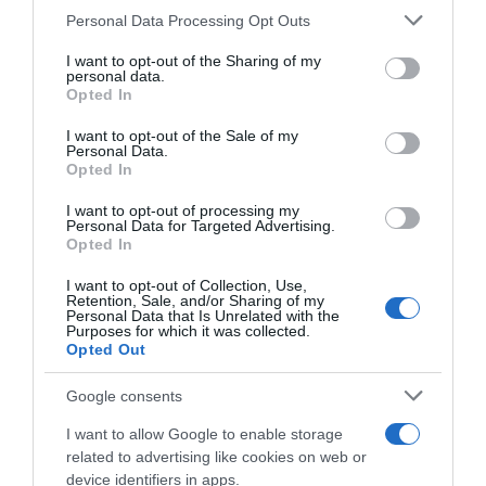
Please note that this website/app uses one or more Google
Personal Data Processing Opt Outs
services and may gather and store information including but
Címkék:
házasság
,
esküvő
,
Gáspár Evelin
,
Gáspár
not limited to your visit or usage behaviour. You may click to
I want to opt-out of the Sharing of my
Győző
,
vallomás
,
gyermekvállalás
personal data.
grant or deny consent to Google and its third-party tags to
Opted In
use your data for below specified purposes in below Google
Korábbi bejegyzések
Következő bejegyzés
consent section.
I want to opt-out of the Sale of my
Personal Data.
Opted In
HASONLÓ BEJEGYZÉSEK
I want to opt-out of processing my
Personal Data for Targeted Advertising.
Opted In
I want to opt-out of Collection, Use,
Retention, Sale, and/or Sharing of my
Personal Data that Is Unrelated with the
Purposes for which it was collected.
Opted Out
Google consents
I want to allow Google to enable storage
related to advertising like cookies on web or
device identifiers in apps.