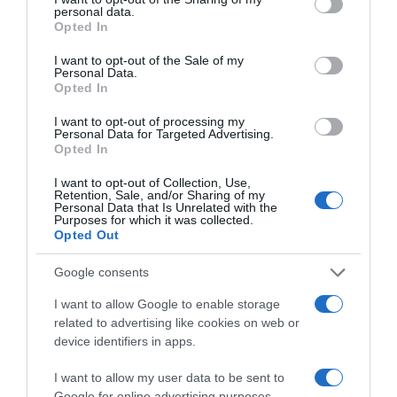
personal data.
grant or deny consent to Google and its third-party tags to
HASONLÓ BEJEGYZÉSEK
Opted In
use your data for below specified purposes in below Google
consent section.
I want to opt-out of the Sale of my
Personal Data.
Opted In
I want to opt-out of processing my
Personal Data for Targeted Advertising.
Opted In
I want to opt-out of Collection, Use,
Retention, Sale, and/or Sharing of my
Personal Data that Is Unrelated with the
Purposes for which it was collected.
Opted Out
Google consents
2026-08-08.
Csökkenti a vérnyomást, és védi a szívet
I want to allow Google to enable storage
related to advertising like cookies on web or
device identifiers in apps.
I want to allow my user data to be sent to
Google for online advertising purposes.