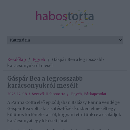
Kezdőlap
/
Egyéb
/
Gáspár Bea a legrosszabb
karácsonyukról mesélt
Gáspár Bea a legrosszabb
karácsonyukról mesélt
2025-12-08 / Szerző:
Habostorta
/
Egyéb
,
Párkapcsolat
A Panna Cotta első epizódjában Balázsy Panna vendége
Gáspár Bea volt, aki a sütés-főzés közben elmesélt egy
különös történetet arról, hogyan tette tönkre a családjuk
karácsonyát egy lekésett járat.