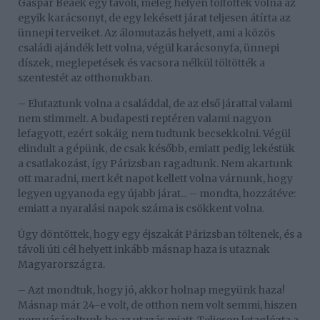
Gáspár Beáék egy távoli, meleg helyen töltötték volna az
egyik karácsonyt, de egy lekésett járat teljesen átírta az
ünnepi terveiket. Az álomutazás helyett, ami a közös
családi ajándék lett volna, végül karácsonyfa, ünnepi
díszek, meglepetések és vacsora nélkül töltötték a
szentestét az otthonukban.
– Elutaztunk volna a családdal, de az első járattal valami
nem stimmelt. A budapesti reptéren valami nagyon
lefagyott, ezért sokáig nem tudtunk becsekkolni. Végül
elindult a gépünk, de csak később, emiatt pedig lekéstük
a csatlakozást, így Párizsban ragadtunk. Nem akartunk
ott maradni, mert két napot kellett volna várnunk, hogy
legyen ugyanoda egy újabb járat... – mondta, hozzátéve:
emiatt a nyaralási napok száma is csökkent volna.
Úgy döntöttek, hogy egy éjszakát Párizsban töltenek, és a
távoli úti cél helyett inkább másnap haza is utaznak
Magyarországra.
– Azt mondtuk, hogy jó, akkor holnap megyünk haza!
Másnap már 24-e volt, de otthon nem volt semmi, hiszen