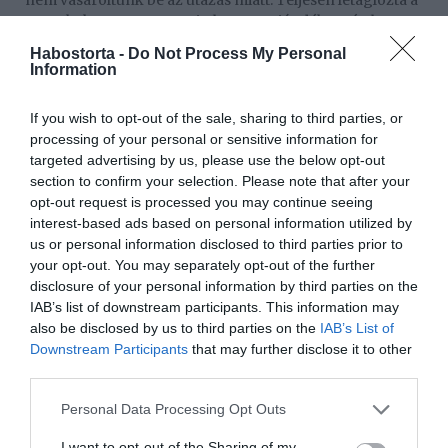
nem vásároltunk be az utazás miatt. Teljesen letaglózta a
gyerekeket meg engem is, hogy se ajándék, se étel, se
semmi... Ültünk az asztalnál, és azt ettük, amit az utolsó
Habostorta -
Do Not Process My Personal
pillanatban be tudtunk szerezni. Nem volt halászlé vagy
Information
bármi más tradicionális étel, már nem is emlékszem, mi
volt a menü – idézte fel a család egyik legrosszabb
If you wish to opt-out of the sale, sharing to third parties, or
karácsonyi élményét.
processing of your personal or sensitive information for
targeted advertising by us, please use the below opt-out
Az epizódban azonban pont a tradicionális ételek
section to confirm your selection. Please note that after your
kerültek elő: elkészítettek két klasszikus ünnepi fogást:
opt-out request is processed you may continue seeing
rántott halat majonézes burgonyasalátával, valamint Bea
interest-based ads based on personal information utilized by
egyik nagy kedvencét, a gesztenyés tiramisut, amely
us or personal information disclosed to third parties prior to
minden családi asztalon biztos siker.
your opt-out. You may separately opt-out of the further
disclosure of your personal information by third parties on the
Megosztás:
Facebook
Twitter
Pinterest
IAB’s list of downstream participants. This information may
also be disclosed by us to third parties on the
IAB’s List of
Downstream Participants
that may further disclose it to other
Címkék:
Karácsony
,
Gáspár Bea
,
rossz élmény
third parties.
Korábbi bejegyzések
Következő bejegyzés
Please note that this website/app uses one or more Google
Personal Data Processing Opt Outs
services and may gather and store information including but
not limited to your visit or usage behaviour. You may click to
I want to opt-out of the Sharing of my