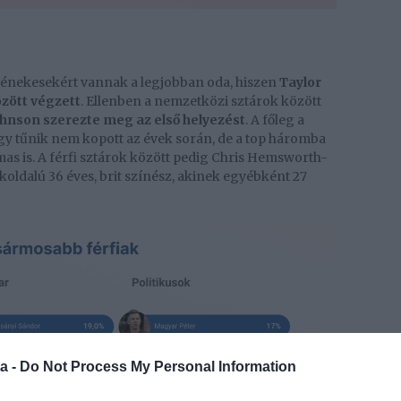
l énekesekért vannak a legjobban oda, hiszen
Taylor
özött végzett
. Ellenben a nemzetközi sztárok között
ohnson szerezte meg az első helyezést
. A főleg a
gy tűnik nem kopott az évek során, de a top háromba
as is. A férfi sztárok között pedig Chris Hemsworth-
koldalú 36 éves, brit színész, akinek egyébként 27
a -
Do Not Process My Personal Information