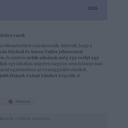
életlen randi
a véleményüket a társkeresők. Kiderült, hogy a
kán Nórával és Aaron Taylor Johnsonnal
en
, és szintén
nekik adnának még egy esélyt egy
juk egy lakatlan szigeten nagyon nem is lenne más
szont egyöntetűen az Országgyűlés elnökét,
jobb férjnek Csányi Sándort
képzelik el.
Pinterest
tikusok
,
celebek
,
szavazás