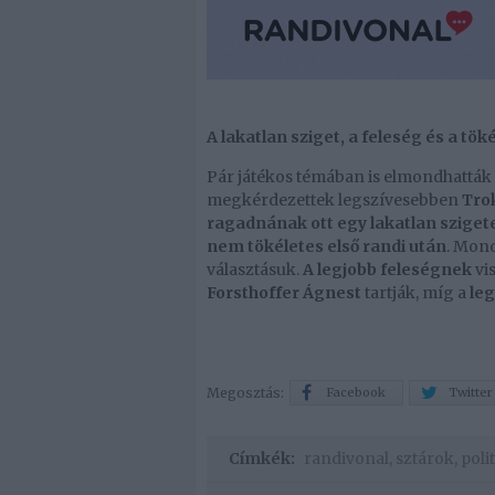
A lakatlan sziget, a feleség és a tök
Pár játékos témában is elmondhatták 
megkérdezettek legszívesebben
Tro
ragadnának ott egy lakatlan sziget
nem tökéletes első randi után
. Mond
választásuk.
A legjobb feleségnek
vi
Forsthoffer Ágnest
tartják, míg a
leg
Megosztás:
Facebook
Twitter
Címkék:
randivonal
,
sztárok
,
poli