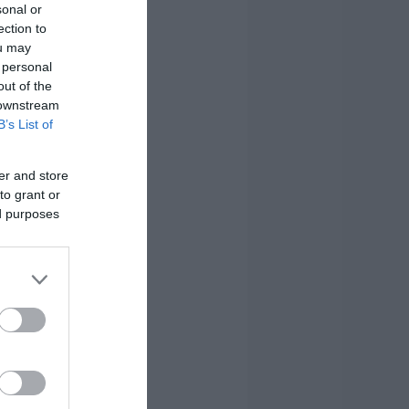
sonal or
ection to
ou may
 personal
out of the
 downstream
B’s List of
er and store
to grant or
ed purposes