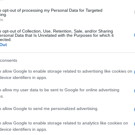
ek.
to opt-out of processing my Personal Data for Targeted
ing.
In
yűlési képviselője elejtett egy viccesnek szánt
o opt-out of Collection, Use, Retention, Sale, and/or Sharing
 munkatársai ugyanebből az indíttatásból róla is
ersonal Data that Is Unrelated with the Purposes for which it
lected.
jnos a képviselő úr csak egy szavazatot kapott, így az
Out
 nem okoz nagy meglepetést, ha eláruljuk, hogy az
első
dig Radnai Márk és Kapitány István követi a top
 a momentumos
Donáth Annért dobog a legtöbb férfi
consents
sthoffer Ágnes és Szentkirályi Alexandra.
o allow Google to enable storage related to advertising like cookies on
evice identifiers in apps.
o allow my user data to be sent to Google for online advertising
s.
to allow Google to send me personalized advertising.
o allow Google to enable storage related to analytics like cookies on
evice identifiers in apps.