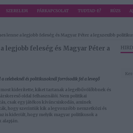
SZERELEM
PÁRKAPCSOLAT
TUDTAD-E?
RÚZS
A
es lenne a legjobb feleség és Magyar Péter a legszexibb politiku
a legjobb feleség és Magyar Péter a
HIRD
 celebeknél és politikusoknál forrósodik fel a levegő
most kiderítette, kiket tartanak a legelbűvölőbbnek és
árskereső oldal felhasználói. Nem politikai
ás, csak egy játékos kíváncsiskodás, aminek
ák, hogy szerintük kik a legvonzóbb nemzetközi és
az is kiderült, hogy melyik magyar politikusok a
 alapján.