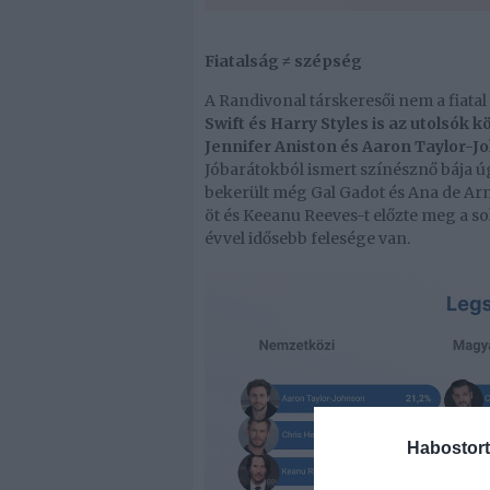
Fiatalság ≠ szépség
A Randivonal társkeresői nem a fiata
Swift és Harry Styles is az utolsók k
Jennifer Aniston és Aaron Taylor-J
Jóbarátokból ismert színésznő bája ú
bekerült még Gal Gadot és Ana de Arm
öt és Keeanu Reeves-t előzte meg a so
évvel idősebb felesége van.
Habostort