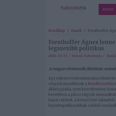
RANDI
Kezdőlap
/
Randi
/
Forsthoffer Ágn
Forsthoffer Ágnes lenne 
legszexibb politikus
2026-07-07 / Szerző:
Habostorta
/
Randi
A magyar társkeresők döntöttek: ezeknél a
Egy teljesen tudománytalan felmérés 
a legsármosabbnak a
Randivonal.hu
t
állásfoglalás, nem közvélemény-kutat
keretében a párra vágyók elmondhatt
hazai celebek. A közel 1500 válaszból 
legszimpatikusabbak a külső vonásaik