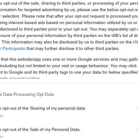
to opt-out of the sale, sharing to third parties, or processing of your per
formation for targeted advertising by us, please use the below opt-out s
r selection. Please note that after your opt-out request is processed y
eing interest-based ads based on personal information utilized by us or
disclosed to third parties prior to your opt-out. You may separately opt-
losure of your personal information by third parties on the IAB’s list of
. This information may also be disclosed by us to third parties on the
IA
Participants
that may further disclose it to other third parties.
 that this website/app uses one or more Google services and may gath
including but not limited to your visit or usage behaviour. You may click 
 to Google and its third-party tags to use your data for below specifi
ogle consent section.
l Data Processing Opt Outs
észekre, de sportolókra, műsorvezetőkre és
o opt-out of the Sharing of my personal data.
 tűnik a színész szakma dobogtatja meg igazán a
In
 Trokán Nóra és Csányi Sándor lett
. Amíg a nőknél
úszó fért még fel a dobogóra, addig a férfiaknál csak
o opt-out of the Sale of my Personal Data.
top háromban, Ember Márk és Kamarás Iván
In
dvenceknél sem végeztek jó helyen, mert Radics Gigi