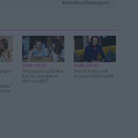
Következő bejegyzés
2026-07-27.
2026-07-25.
 újra
Hogyan kerüld el a
Fenyő Iván a női
kínos csendet az
vonzerőről beszélt
első randin?
 után?
anács