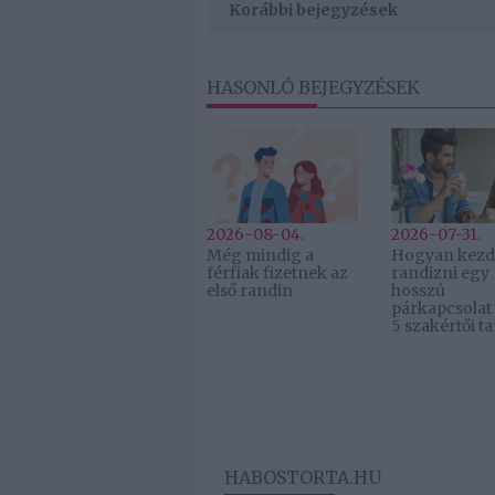
Korábbi bejegyzések
HASONLÓ BEJEGYZÉSEK
2026-08-04.
2026-07-31.
Még mindig a
Hogyan kezdj
férfiak fizetnek az
randizni egy
első randin
hosszú
párkapcsolat
5 szakértői t
HABOSTORTA.HU