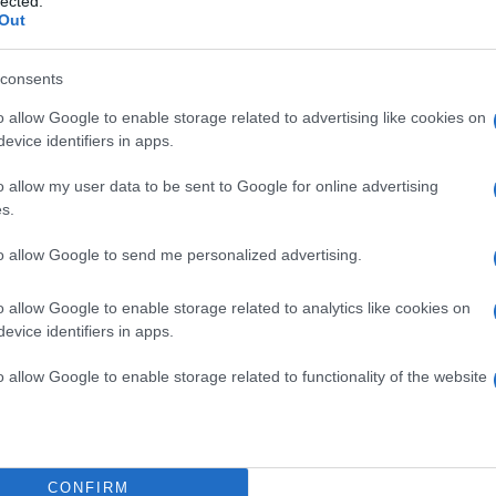
lected.
Out
örtént, és mennyiben vagyunk felelősek a kudarcért.
kat és játszmákat, amelyek újra és újra
consents
mber segítsége hasznos lehet, mivel ők más
o allow Google to enable storage related to advertising like cookies on
kor is, ha ez a barát sem sikeres a társkeresésben,
evice identifiers in apps.
nségünk okára.
o allow my user data to be sent to Google for online advertising
partnerünkben volt, gondoljuk át, vajon nem tudat alatt
s.
kel nem lehetünk boldogok. Az önismeret és a belső
elelő partner megtalálásában.
to allow Google to send me personalized advertising.
o allow Google to enable storage related to analytics like cookies on
ket, a fejlődésünk eszközei lehetnek. Az út, amely tele
evice identifiers in apps.
 formál minket, és segít, hogy új emberekké váljunk.
demlik a boldogságot. Bár nehéz elfogadni, de a
o allow Google to enable storage related to functionality of the website
zünk belőlük, és se nem kerüljük, se nem keressük őket.
sze, és tanuljunk meg építkezni belőle. Így nemcsak a
 területén sikeresek lehetünk.
CONFIRM