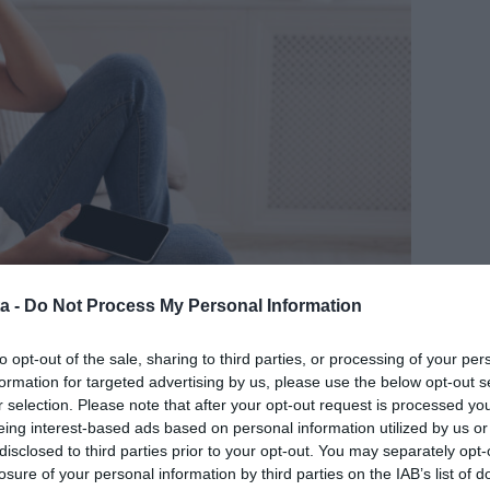
a -
Do Not Process My Personal Information
to opt-out of the sale, sharing to third parties, or processing of your per
formation for targeted advertising by us, please use the below opt-out s
r selection. Please note that after your opt-out request is processed y
uljuk, hogy ne omoljunk össze minden sikertelenség
eing interest-based ads based on personal information utilized by us or
n, hogy szerethetőek vagyunk. Azonban nem mindenki
disclosed to third parties prior to your opt-out. You may separately opt-
tárat a családi fészekben. Nekik felnőttként kell
losure of your personal information by third parties on the IAB’s list of