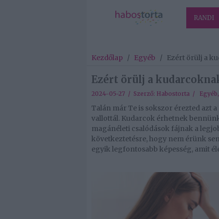
RANDI
Kezdőlap
/
Egyéb
/
Ezért örülj a k
Ezért örülj a kudarcokna
2024-05-27 / Szerző:
Habostorta
/
Egyéb
Talán már Te is sokszor érezted azt 
vallottál. Kudarcok érhetnek bennünk
magánéleti csalódások fájnak a legjo
következtetésre, hogy nem érünk sem
egyik legfontosabb képesség, amit él