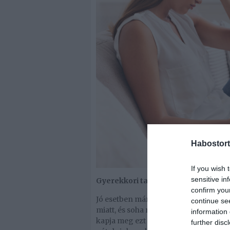
Habostort
If you wish 
sensitive in
Gyerekkori tapasztalatok
confirm you
Jó esetben már gyerekkorban megtan
continue se
miatt, és soha ne kételkedjünk abba
information 
kapja meg ezt a biztonságot és eszköz
further disc