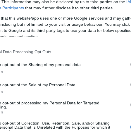
 a társkeresési folyamat tökéletes lehetőség erre. A
. This information may also be disclosed by us to third parties on the
IA
 építkezhetünk, és felkészülhetünk a jövőbeni
Participants
that may further disclose it to other third parties.
 that this website/app uses one or more Google services and may gath
cokkal szemben: a kudarckerülés és a
including but not limited to your visit or usage behaviour. You may click 
 to Google and its third-party tags to use your data for below specifi
ogle consent section.
ek úgy próbálják elkerülni a kudarcot, hogy egyáltalán
znek, így nem is kell szembenézniük az
l Data Processing Opt Outs
gukat arról, hogy nekik nincs szükségük partnerre,
rtanak az ellenkező nemről. Ez a hozzáállás gyakran
o opt-out of the Sharing of my personal data.
ek elvesztéséhez vezet.
In
k ki maguk elé, amelyek elérhetetlenek, így biztosítják
olnak, amelyekkel soha nem létesíthetnek valódi
o opt-out of the Sale of my Personal Data.
a saját önértékelési problémáikból fakad, és hosszú
In
to opt-out of processing my Personal Data for Targeted
ing.
In
dhetetlen a sikeres élethez. A kudarcokat nem
nulni kell belőlük. Az alábbi lépések segíthetnek
o opt-out of Collection, Use, Retention, Sale, and/or Sharing
ersonal Data that Is Unrelated with the Purposes for which it