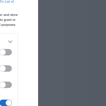
B’s List of
er and store
to grant or
ed purposes