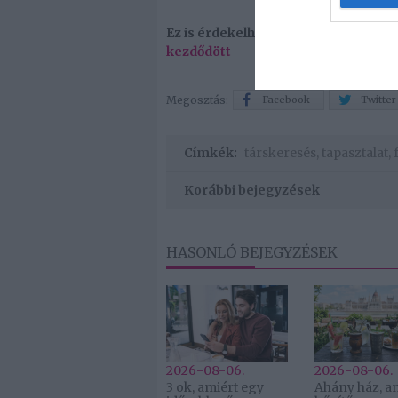
Ez is érdekelhet! -
3 kapcsolat, ami
kezdődött
Megosztás:
Facebook
Twitter
Címkék:
társkeresés
,
tapasztalat
,
Korábbi bejegyzések
HASONLÓ BEJEGYZÉSEK
2026-08-06.
2026-08-06.
3 ok, amiért egy
Ahány ház, a