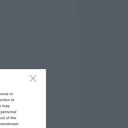
sonal or
ection to
ou may
 personal
out of the
 downstream