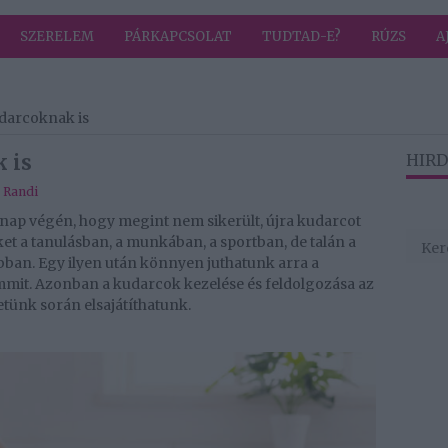
SZERELEM
PÁRKAPCSOLAT
TUDTAD-E?
RÚZS
A
udarcoknak is
k is
HIRD
,
Randi
a nap végén, hogy megint nem sikerült, újra kudarcot
et a tanulásban, a munkában, a sportban, de talán a
bban. Egy ilyen után könnyen juthatunk arra a
mit. Azonban a kudarcok kezelése és feldolgozása az
etünk során elsajátíthatunk.