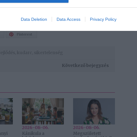
 már akkor kudarcra van ítélve, amikor még el sem
Data Deletion
Data Access
Privacy Policy
Pinterest
fejlődés
,
kudarc
,
sikertelenség
Következő bejegyzés
2026-08-06.
2026-08-06.
nnyi
Kánikula a
Megszületett