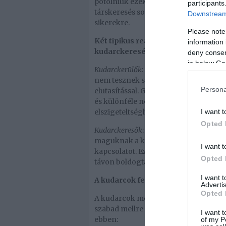
pótolniuk ezeket a hiányosságokat, és
participants
társkeresés során megélt kudarcokból
Downstream 
sikerekre.
Please note
Két tipikus reakció létezik a kudar
information 
kudarckeresés.
deny consent
in below Go
Kudarckerülők
: Az ilyen típusú ember
nem tesznek semmit. Nem kezdeménye
Persona
elutasítással. Gyakran meggyőzik ma
és különféle negatív elméleteket gyá
I want t
elszigeteltséghez és az élet élvezetén
Opted 
Kudarckeresők
: Ők olyan célokat tűzne
maguknak a kudarcot. Ideálokat hajsz
I want t
kapcsolatot. Ez a viselkedés gyakran 
Opted 
távon boldogtalanságot eredményez.
I want 
A kudarcok felhasználása
Advertis
Opted 
A kudarcok megfelelő kezelése elenge
szabad mellre szívni, hanem inkább ta
I want t
ebben:
of my P