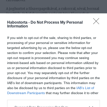
citromlével.
A joghurtot a fűszerpaprikával, a cukorral, sóval, borssal
ízesítjük, és belekeverjük a vágott friss fűszereket.
Összeforgatjuk a káposztával. Behűtjük, hogy alaposan
Habostorta -
Do Not Process My Personal
összeérjenek az ízek. A salátaleveleket leöblítjük, tálra
Information
rendezzük, erre tálaljuk a vegyes salátát. A felszeletelt
retekkel díszítve kínáljuk
If you wish to opt-out of the sale, sharing to third parties, or
Munka: kb. 30 perc
processing of your personal or sensitive information for
targeted advertising by us, please use the below opt-out
Fogyasztható: kb. 1 óra múlva
section to confirm your selection. Please note that after your
opt-out request is processed you may continue seeing
1 adag: 122 kalória
interest-based ads based on personal information utilized by
us or personal information disclosed to third parties prior to
Szénhidrát: 19,4 g
your opt-out. You may separately opt-out of the further
Kalcium: 141 mg
disclosure of your personal information by third parties on the
IAB’s list of downstream participants. This information may
also be disclosed by us to third parties on the
IAB’s List of
Megosztás:
Facebook
Twitter
Pinterest
Downstream Participants
that may further disclose it to other
third parties.
Címkék:
baba
,
recept
,
egészséges
,
vitamin
,
Please note that this website/app uses one or more Google