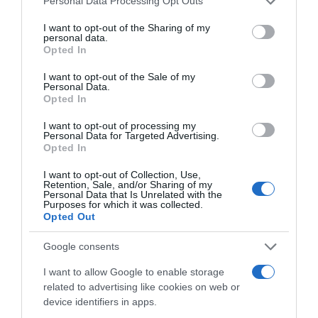
Personal Data Processing Opt Outs
kismama
,
saláta
services and may gather and store information including but
not limited to your visit or usage behaviour. You may click to
I want to opt-out of the Sharing of my
Korábbi bejegyzések
Következő bejegyzés
personal data.
grant or deny consent to Google and its third-party tags to
Opted In
use your data for below specified purposes in below Google
consent section.
I want to opt-out of the Sale of my
HASONLÓ BEJEGYZÉSEK
Personal Data.
Opted In
I want to opt-out of processing my
Personal Data for Targeted Advertising.
Opted In
I want to opt-out of Collection, Use,
Retention, Sale, and/or Sharing of my
Personal Data that Is Unrelated with the
Purposes for which it was collected.
Opted Out
Google consents
I want to allow Google to enable storage
related to advertising like cookies on web or
2026-08-07.
device identifiers in apps.
Túlzott félelem a közös jövőtől – hogyan kerüld el egy új