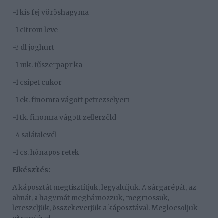
-1 kis fej vöröshagyma
-1 citrom leve
-3 dl joghurt
-1 mk. fűszerpaprika
-1 csipet cukor
-1 ek. finomra vágott petrezselyem
-1 tk. finomra vágott zellerzöld
-4 salátalevél
-1 cs. hónapos retek
Elkészítés:
A káposztát megtisztítjuk, legyaluljuk. A sárgarépát, az
almát, a hagymát meghámozzuk, megmossuk,
lereszeljük, összekeverjük a káposztával. Meglocsoljuk