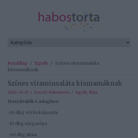
Kezdőlap
/
Egyéb
/
Színes vitaminsaláta
kismamáknak
Színes vitaminsaláta kismamáknak
2024-05-27 / Szerző:
Habostorta
/
Egyéb
,
Rúzs
Hozzávalók 4 adaghoz:
-20 dkg vörös káposzta
-10 dkg sárgarépa
-60 dkg alma