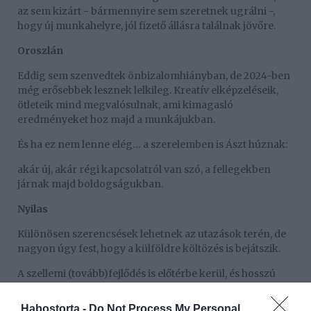
az sem kizárt - bármennyire sem szeretnek ugrálni -,
hogy új munkahelyre, jól fizető állásra találnak jövőre.
Oroszlán
Eddig sem szenvedtek önbizalomhiányban, de 2024-ben
még erősebbek lesznek lelkileg. Kreatív elképzeléseik,
ötleteik mind megvalósulnak, ami kimagasló
eredményeket hoz majd a munkájukban.
És ha ez nem lenne elég… a szerelemben is Ászt húznak:
akár új, akár régi kapcsolatról van szó, a fellegekben
járnak majd boldogságukban.
Nyilas
Különösen szerencsések lehetnek az utazások terén, de
nagyon úgy fest, hogy a külföldre költözés is bejátszik.
A szellemi (tovább)fejlődés is előtérbe kerül, és hosszú
távú terveik megvalósításában is számíthatnak a
szerencsére. Persze, az sem baj, ha a családjuk is
Habostorta -
Do Not Process My Personal