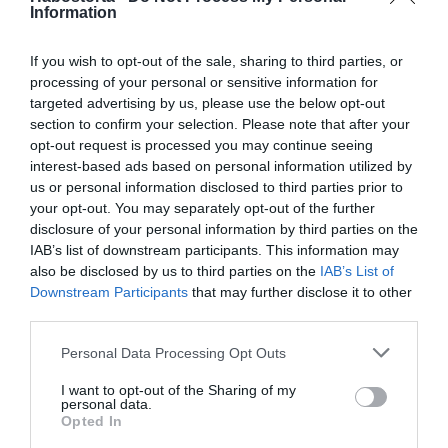
támogatja őket.
Information
Halak
If you wish to opt-out of the sale, sharing to third parties, or
Már a 2023-as évük is jó volt, de 2024-ben még inkább
processing of your personal or sensitive information for
megtapasztalhatják a pénzügyi stabilitást. Fix és váratlan
targeted advertising by us, please use the below opt-out
bevétel egyaránt érkezik a számlájukra, és ha elég bátor,
section to confirm your selection. Please note that after your
egy jól megtervezett befektetés is beüthet a szó
opt-out request is processed you may continue seeing
legpozitívabb értelmében.
interest-based ads based on personal information utilized by
us or personal information disclosed to third parties prior to
your opt-out. You may separately opt-out of the further
Megosztás:
Facebook
Twitter
Pinterest
disclosure of your personal information by third parties on the
IAB’s list of downstream participants. This information may
also be disclosed by us to third parties on the
IAB’s List of
Címkék:
horoszkóp
,
csillagjegyek
,
2024
,
nyertesek
Downstream Participants
that may further disclose it to other
third parties.
Korábbi bejegyzések
Következő bejegyzés
Please note that this website/app uses one or more Google
Personal Data Processing Opt Outs
services and may gather and store information including but
HASONLÓ BEJEGYZÉSEK
not limited to your visit or usage behaviour. You may click to
I want to opt-out of the Sharing of my
personal data.
grant or deny consent to Google and its third-party tags to
Opted In
use your data for below specified purposes in below Google