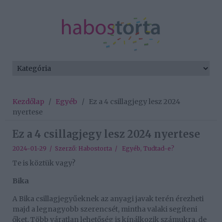
Kezdőlap
/
Egyéb
/
Ez a 4 csillagjegy lesz 2024
nyertese
Ez a 4 csillagjegy lesz 2024 nyertese
2024-01-29 / Szerző:
Habostorta
/
Egyéb
,
Tudtad-e?
Te is köztük vagy?
Bika
A Bika csillagjegyűeknek az anyagi javak terén érezheti
majd a legnagyobb szerencsét, mintha valaki segíteni
őket. Több váratlan lehetőség is kínálkozik számukra, de