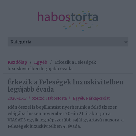
Kezdőlap
/
Egyéb
/
Érkezik a Feleségek
luxuskivitelben legújabb évada
Érkezik a Feleségek luxuskivitelben
legújabb évada
2020-11-17 / Szerző:
Habostorta
/
Egyéb
,
Párkapcsolat
Idén ősszel is bepillantást nyerhetünk a felső tízezer
világába, hiszen november 30-án 21 órakor jön a
VIASAT3 egyik legnépszerűbb saját gyártású műsora, a
Feleségek luxuskivitelben 4. évada.