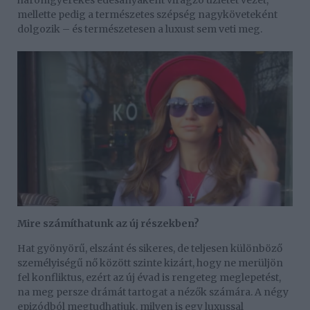
mellette pedig a természetes szépség nagyköveteként
dolgozik – és természetesen a luxust sem veti meg.
Mire számíthatunk az új részekben?
Hat gyönyörű, elszánt és sikeres, de teljesen különböző
személyiségű nő között szinte kizárt, hogy ne merüljön
fel konfliktus, ezért az új évad is rengeteg meglepetést,
na meg persze drámát tartogat a nézők számára. A négy
epizódból megtudhatjuk, milyen is egy luxussal