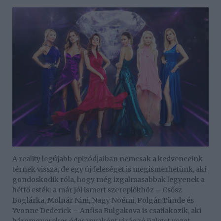
A reality legújabb epizódjaiban nemcsak a kedvenceink
térnek vissza, de egy új feleséget is megismerhetünk, aki
gondoskodik róla, hogy még izgalmasabbak legyenek a
hétfő esték: a már jól ismert szereplőkhöz – Csősz
Boglárka, Molnár Nini, Nagy Noémi, Polgár Tünde és
Yvonne Dederick – Anfisa Bulgakova is csatlakozik, aki
háromgyerekes édesanyaként virágzó üzletet vezet,