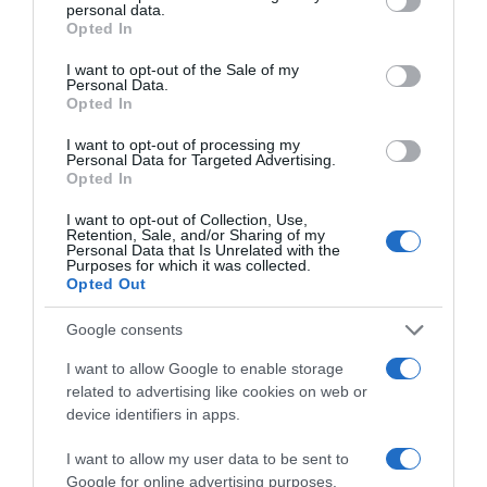
personal data.
grant or deny consent to Google and its third-party tags to
Opted In
use your data for below specified purposes in below Google
consent section.
I want to opt-out of the Sale of my
Personal Data.
Opted In
I want to opt-out of processing my
Personal Data for Targeted Advertising.
Feleségek luxuskivitelben 4. évad országos premier:
Opted In
november 30-tól hétfőnként 21 órakor a VIASAT3-on.
I want to opt-out of Collection, Use,
A műsort a
Puncs.hu
is támogatja.
Retention, Sale, and/or Sharing of my
Personal Data that Is Unrelated with the
Purposes for which it was collected.
Forrás: Blikk
Opted Out
Google consents
Megosztás:
Facebook
Twitter
Pinterest
I want to allow Google to enable storage
related to advertising like cookies on web or
Címkék:
Feleségek luxuskivitelben
,
4. évad
,
új
device identifiers in apps.
évad
,
reality műsor
I want to allow my user data to be sent to
Korábbi bejegyzések
Következő bejegyzés
Google for online advertising purposes.