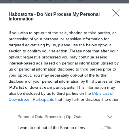
fűszerezett Halloween-buli, hogyan birkóznak meg a
szüreteléssel a hölgyek a fényűző Andrássy Rezidencián
Habostorta -
Do Not Process My Personal
eltöltött napok alatt, milyen szemet gyönyörködtető
Information
ékszercsodákkal vonulnak fel egy gyémánt partin, és
abba is bepillantást nyerhetünk, hogyan készül az év végi
If you wish to opt-out of the sale, sharing to third parties, or
ünepekre egy igazi luxusfeleség.
processing of your personal or sensitive information for
targeted advertising by us, please use the below opt-out
És, ha mindez nem lenne elég, az egyes helyszínek
section to confirm your selection. Please note that after your
különböző kihívásokat is tartogatnak a feleségeknek,
opt-out request is processed you may continue seeing
akiknél – mint tudjuk – a versenyszellem és győzni
interest-based ads based on personal information utilized by
akarás mindig összetűzésekhez vezet.
us or personal information disclosed to third parties prior to
your opt-out. You may separately opt-out of the further
disclosure of your personal information by third parties on the
IAB’s list of downstream participants. This information may
also be disclosed by us to third parties on the
IAB’s List of
Downstream Participants
that may further disclose it to other
third parties.
Please note that this website/app uses one or more Google
Personal Data Processing Opt Outs
services and may gather and store information including but
not limited to your visit or usage behaviour. You may click to
I want to opt-out of the Sharing of my