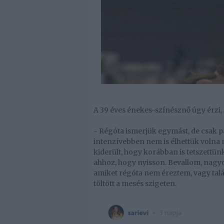
A 39 éves énekes-színésznő úgy érzi, Z
- Régóta ismerjük egymást, de csak p
intenzívebben nem is élhettük volna m
kiderült, hogy korábban is tetszettü
ahhoz, hogy nyisson. Bevallom, nagy
amiket régóta nem éreztem, vagy talán
töltött a mesés szigeten.