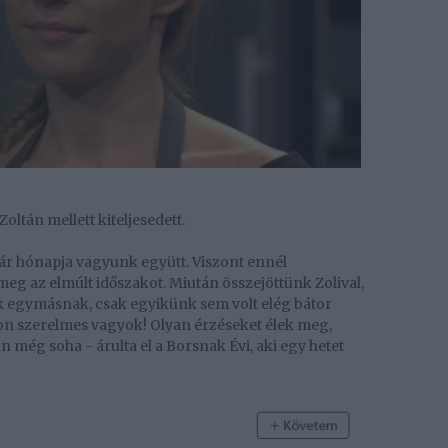
oltán mellett kiteljesedett.
ár hónapja vagyunk együtt. Viszont ennél
eg az elmúlt időszakot. Miután összejöttünk Zolival,
nk egymásnak, csak egyikünk sem volt elég bátor
on szerelmes vagyok! Olyan érzéseket élek meg,
 még soha - árulta el a Borsnak Évi, aki egy hetet