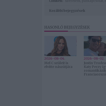
Címkék:
szerelem
,
párkapcsolat
,
Korábbi bejegyzések
HASONLÓ BEJEGYZÉSEK
2026-08-04.
2026-08-02.
Mel C szüleit is
Justin Trudea
elvitte nászútjára
Katy Perry íg
romantikázi
Franciaorsz