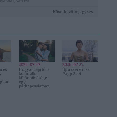
nyaralás
,
Sári Évi
Következő bejegyzés
2026-07-29.
2026-07-27.
u és
Hogyan lépj túl a
Újra szerelmes
y
kulturális
Papp Gabi
k
különbözőségen
ágban
egy
párkapcsolatban