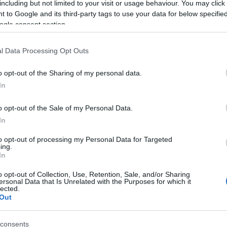
including but not limited to your visit or usage behaviour. You may click 
gy teljes szabad hetet találni, amit nyaralásra
 to Google and its third-party tags to use your data for below specifi
 rengeteg előadás mellett jó, ha a párjára talál időt az
ogle consent section.
l Data Processing Opt Outs
o opt-out of the Sharing of my personal data.
In
o opt-out of the Sale of my Personal Data.
In
to opt-out of processing my Personal Data for Targeted
ing.
In
o opt-out of Collection, Use, Retention, Sale, and/or Sharing
ersonal Data that Is Unrelated with the Purposes for which it
lected.
Out
consents