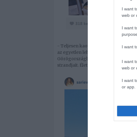
I want t
web or d
I want t
purpose
- Teljesen kaotikus az életem a szính
I want 
az egyetlen lehetőségünk, hogy elme
Görögországban. Autót béreltünk, és f
I want t
strandjait. Életem legcsodálatosabb ny
web or d
I want t
or app.