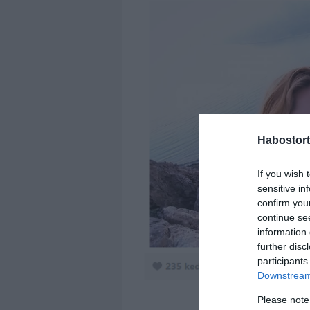
Habostort
If you wish 
sensitive in
confirm you
continue se
information 
further disc
participants
Downstream 
Please note