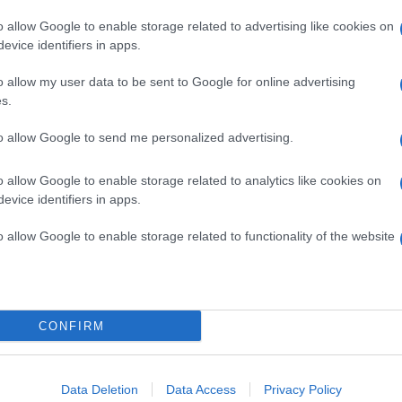
o allow Google to enable storage related to advertising like cookies on
evice identifiers in apps.
o allow my user data to be sent to Google for online advertising
s.
áz miatt, mert rengeteg előadásom van. A múlt hét volt
to allow Google to send me personalized advertising.
njünk együtt nyaralni. Mesés helyeken jártunk
elfedeztük a sziget legeldugottabb öbleit és
o allow Google to enable storage related to analytics like cookies on
aralása volt! - mesélte a Borsnak Évi.
evice identifiers in apps.
o allow Google to enable storage related to functionality of the website
CONFIRM
Data Deletion
Data Access
Privacy Policy