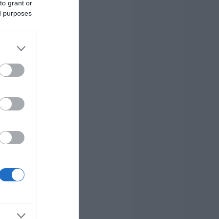
to grant or
ed purposes