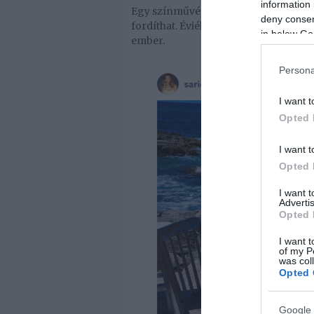
information 
Egy színművész életében nem könnyű e
deny consent
fordíthat. Éviéknél sincs ez másképp, a
in below Go
ember.
Persona
I want t
Opted 
I want t
Opted 
I want 
Advertis
Opted 
I want t
of my P
was col
Opted 
Google 