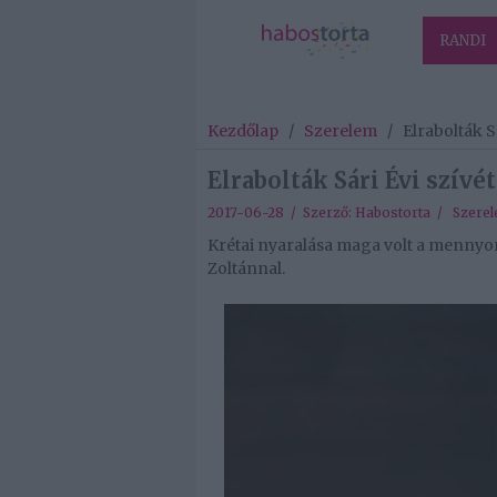
RANDI
Kezdőlap
/
Szerelem
/
Elrabolták S
Elrabolták Sári Évi szívét
2017-06-28 / Szerző:
Habostorta
/
Szere
Krétai nyaralása maga volt a mennyors
Zoltánnal.