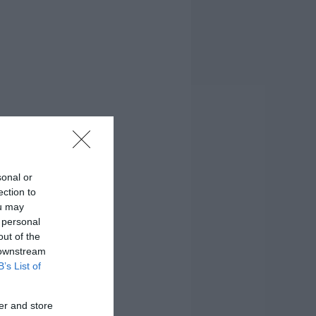
sonal or
ection to
ou may
 personal
out of the
 downstream
B’s List of
er and store