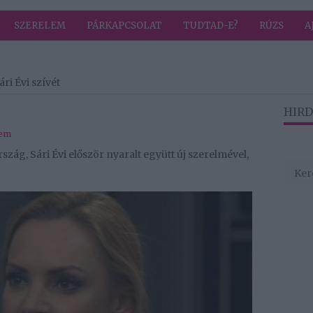
SZERELEM
PÁRKAPCSOLAT
TUDTAD-E?
RÚZS
A
ári Évi szívét
HIRD
lem
zág, Sári Évi először nyaralt együtt új szerelmével,