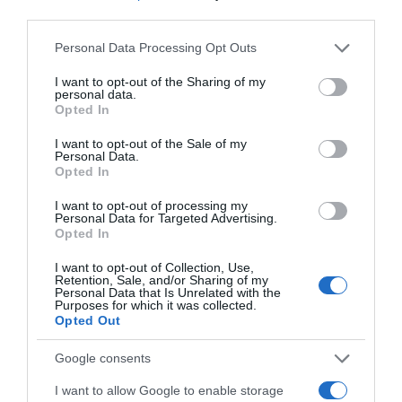
third parties.
Please note that this website/app uses one or more Google
Personal Data Processing Opt Outs
Címkék:
szerelem
,
párkapcsolat
,
lánykérés
,
services and may gather and store information including but
eljegyzés
,
Kiss Ramóna
,
Lékai Máté
not limited to your visit or usage behaviour. You may click to
I want to opt-out of the Sharing of my
personal data.
grant or deny consent to Google and its third-party tags to
Korábbi bejegyzések
Következő bejegyzés
Opted In
use your data for below specified purposes in below Google
consent section.
I want to opt-out of the Sale of my
Personal Data.
HASONLÓ BEJEGYZÉSEK
Opted In
I want to opt-out of processing my
Personal Data for Targeted Advertising.
Opted In
I want to opt-out of Collection, Use,
Retention, Sale, and/or Sharing of my
Personal Data that Is Unrelated with the
Purposes for which it was collected.
Opted Out
Google consents
I want to allow Google to enable storage