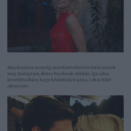
Kiss Ramóna nemrég szerelmével közös fotót osztott
meg Instagram, illetve Facebook oldalán, így adva
követői tudtára, hogy kézilabdázó párja, Lékai Máté
eljegyezte.