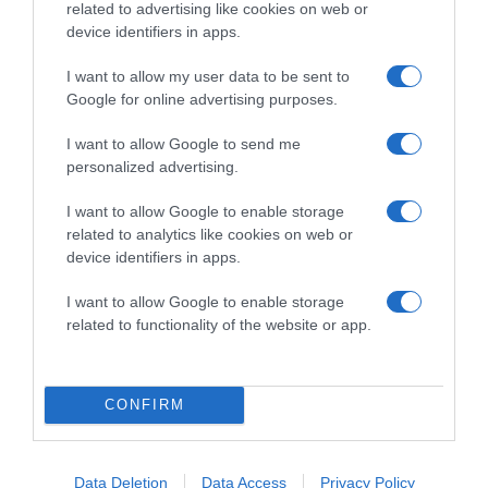
related to advertising like cookies on web or
device identifiers in apps.
2026-08-08.
Zendaya és Tom Holland luxushotelben tartották a
I want to allow my user data to be sent to
lakodalmukat
Google for online advertising purposes.
I want to allow Google to send me
personalized advertising.
I want to allow Google to enable storage
related to analytics like cookies on web or
device identifiers in apps.
I want to allow Google to enable storage
related to functionality of the website or app.
2026-08-04.
CONFIRM
Mel C szüleit is elvitte nászútjára
Data Deletion
Data Access
Privacy Policy