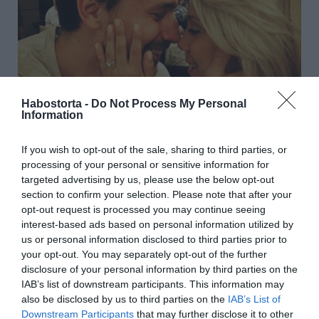
Habostorta -
Do Not Process My Personal
Information
If you wish to opt-out of the sale, sharing to third parties, or
processing of your personal or sensitive information for
targeted advertising by us, please use the below opt-out
section to confirm your selection. Please note that after your
opt-out request is processed you may continue seeing
interest-based ads based on personal information utilized by
us or personal information disclosed to third parties prior to
your opt-out. You may separately opt-out of the further
Gratulálunk és nagyon sok boldogságot kívánunk!
disclosure of your personal information by third parties on the
IAB’s list of downstream participants. This information may
Forrás: Blikk
also be disclosed by us to third parties on the
IAB’s List of
Downstream Participants
that may further disclose it to other
Megosztás:
Facebook
Twitter
Pinterest