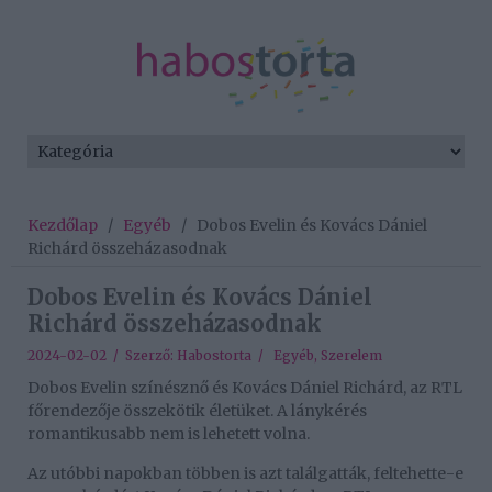
Kezdőlap
/
Egyéb
/
Dobos Evelin és Kovács Dániel
Richárd összeházasodnak
Dobos Evelin és Kovács Dániel
Richárd összeházasodnak
2024-02-02 / Szerző:
Habostorta
/
Egyéb
,
Szerelem
Dobos Evelin színésznő és Kovács Dániel Richárd, az RTL
főrendezője összekötik életüket. A lánykérés
romantikusabb nem is lehetett volna.
Az utóbbi napokban többen is azt találgatták, feltehette-e