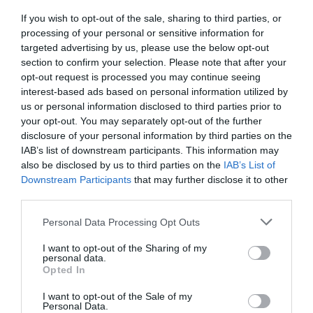
gyűrűjét, amilyenből egyetlen létezik az egész világon
If you wish to opt-out of the sale, sharing to third parties, or
– mondta el Dobos Evelin.
processing of your personal or sensitive information for
targeted advertising by us, please use the below opt-out
section to confirm your selection. Please note that after your
Megosztás:
Facebook
Twitter
Pinterest
opt-out request is processed you may continue seeing
interest-based ads based on personal information utilized by
us or personal information disclosed to third parties prior to
Címkék:
szerelem
,
esküvő
,
lánykérés
,
Thaiföld
,
your opt-out. You may separately opt-out of the further
Kovács Dániel Richárd
,
Dobos Evelin
disclosure of your personal information by third parties on the
IAB’s list of downstream participants. This information may
Korábbi bejegyzések
Következő bejegyzés
also be disclosed by us to third parties on the
IAB’s List of
Downstream Participants
that may further disclose it to other
third parties.
HASONLÓ BEJEGYZÉSEK
Please note that this website/app uses one or more Google
Personal Data Processing Opt Outs
services and may gather and store information including but
not limited to your visit or usage behaviour. You may click to
I want to opt-out of the Sharing of my
personal data.
grant or deny consent to Google and its third-party tags to
Opted In
use your data for below specified purposes in below Google
consent section.
I want to opt-out of the Sale of my
Personal Data.