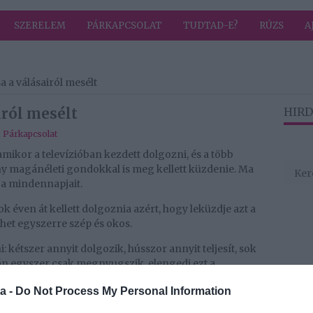
SZERELEM
PÁRKAPCSOLAT
TUDTAD-E?
RÚZS
A
 a válásairól mesélt
iról mesélt
HIRD
,
Párkapcsolat
amikor a televízióban kezdett dolgozni, és a több
ny magánéleti gondokkal is meg kellett küzdenie. Ma
 a mindennapjait.
éven át kellett dolgoznia azért, hogy leküzdje azt a
ehet egyszerre szép és okos.
 kétszer annyit dolgozik, hússzor annyit teljesít, sok
n egyszer csak megnyugszik, elengedi ezt a
s elkezdik értékelni az eszét, a gondolatait. El kellett
a -
Do Not Process My Personal Information
 csak a külsőmmel foglalkozzanak” – mondta, majd azt
elevízióban dolgozni.