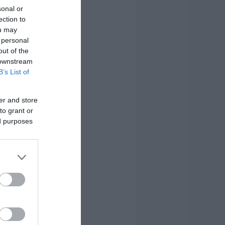
sonal or
ection to
ou may
 personal
out of the
 downstream
B’s List of
er and store
to grant or
ed purposes