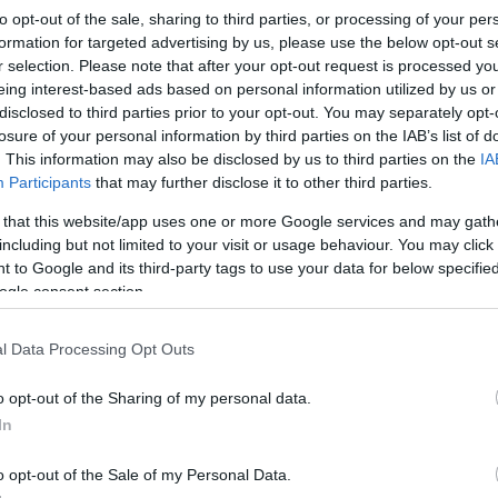
to opt-out of the sale, sharing to third parties, or processing of your per
között mindössze tizenhat hónap a korkülönbség, és
formation for targeted advertising by us, please use the below opt-out s
ül neveltem őket. Egy személyben voltam az anyjuk és
r selection. Please note that after your opt-out request is processed y
r mindkettő megszületett, szinte alig emlékszem. Csak
eing interest-based ads based on personal information utilized by us or
sanyámat, hogy megérkezzen és segítsen, hogy
disclosed to third parties prior to your opt-out. You may separately opt-
amikor a lányom, Tamara egy kicsit nagyobb lett, és
losure of your personal information by third parties on the IAB’s list of
hirtelen minden sokkal könnyebb lett, és a világ is
. This information may also be disclosed by us to third parties on the
IA
tt gyermekek az édesanyja, hozzátéve: a férje nem
Participants
that may further disclose it to other third parties.
 that this website/app uses one or more Google services and may gath
zánk, és gyakorlatilag már kész, felnőtt gyerekeket
including but not limited to your visit or usage behaviour. You may click 
ett ahhoz, hogy így elfogadjon bennünket. Kezdettől
 to Google and its third-party tags to use your data for below specifi
 ezt a néhány évet kell megértenie, úgymond kibírnia.
ogle consent section.
ad beleszólnia a gyerekek nevelésébe, mert arra én
 kapcsolatunk rovására ment volna. Ezt nagyon
l Data Processing Opt Outs
kalmazkodott ehhez a helyzethez” – mondta a
ázasság egy kapcsolatban.
o opt-out of the Sharing of my personal data.
inőséget ad két ember kapcsolatának. Annyira
In
t nagyon szeretek, akkor azt a férjemül fogadom.
ak, végképp nem a lakótársamnak” – szögezte le,
o opt-out of the Sale of my Personal Data.
l 2022-ben jelentették be a válásukat.