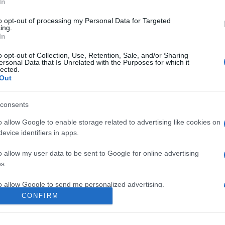
In
át. Olyan volt, mintha azt az elképesztő, szeretetteljes
to opt-out of processing my Personal Data for Targeted
 hétre lecsavarták volna. Neki Indiában kell lennie
ing.
áshol egy kicsit meghal, hiába van életben. Világos
In
költözni, neki viszont nem volt szabad tovább itt
sem akart soha, azt mondta, az ó életfeladatában ez
o opt-out of Collection, Use, Retention, Sale, and/or Sharing
ersonal Data that Is Unrelated with the Purposes for which it
 válásáról is beszélt, amely a nyilvánosság előtt zajlott.
lected.
Out
Pinterest
consents
sa
,
házasságok
,
megélés
,
válások
o allow Google to enable storage related to advertising like cookies on
evice identifiers in apps.
Következő bejegyzés
o allow my user data to be sent to Google for online advertising
s.
to allow Google to send me personalized advertising.
CONFIRM
o allow Google to enable storage related to analytics like cookies on
evice identifiers in apps.