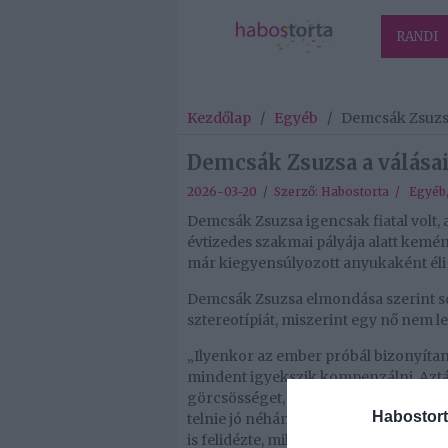
RANDI
Kezdőlap
/
Egyéb
/
Demcsák Zsuzsa
Demcsák Zsuzsa a válása
2026-03-20 / Szerző:
Habostorta
/
Egyéb
Demcsák Zsuzsa igencsak fiatal volt, 
évtizedes szakmai pályája alatt kemé
már kiegyensúlyozott anyukaként éli
Demcsák Zsuzsa elmondása szerint sok 
sztereotípiát, miszerint egy nő nem l
„Ilyenkor az ember próbál bizonyítani:
mindent igyekszik kompenzálni. Aztá
görcsösséget, és valahogy az emberek i
Habostort
telnie jó néhány évnek, hogy már ne
is felidézte, milyen volt anyaként a t