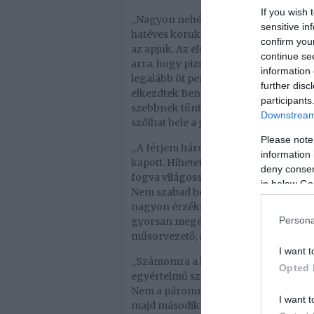
If you wish 
„Nagyon nehéz volt. A két gyerekem 
sensitive in
hatéves koruktól gyakorlatilag egyed
confirm you
az apjuk. Az első fél évre, amikor má
continue se
arra, hogy pizsamában várom az éde
information 
legalább öt percre leülhessek. Aztán 
further disc
elkezdtek Benedekkel együtt játszani, 
participants
szebbnek tűnt” – mesélte a már felnő
Downstream 
szólhat bele a gyereknevelésbe.
Please note
„A férjem három éve csatlakozott hoz
information 
kapott. Hihetetlen intelligencia kell
deny consent
fogva világossá tettem számára: csak
in below Go
Nem szabad beleavatkoznia, nem szab
nagyon érzékenyen reagálok, és az a
Persona
gyorsan megértette, elfogadta, és al
műsorvezető, aki számára fontos a h
I want t
„Számomra a házasság egészen más m
Opted 
egyértelmű számomra, hogy ha valaki
Nem a páromnak, nem az élettársamn
I want t
majd második férjéről is mesélt, akive