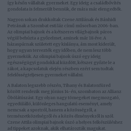
így későn vállaltak gyermeket. Egy ideig a családbővítés
gondolata is felmerült bennük, de mára már elengedték.
Nagyon sokan drukkoltak Czene Attilának és Bánhidi
Petrának a Szombat esti láz című műsorban 2006-ban.
Az olimpiai bajnok és a kétszeres világbajnok páros
végül behúzta a győzelmet, aminek már 18 éve. A
házaspárnak született egy kislánya, ám most kiderült,
hogy ugyan tervezték egy időben, de nem lesz több
gyermekük. Az olimpiai bajnok úszó egy ideig
egészségügyi gondokkal küzdött, kétszer győzte le a
rákot, a kapcsolatuk elején részben ezért sem tudtak
felelősségteljesen gyermeket vállalni.
A Balaton legszebb részén, Tihany és Balatonfüred
között rendezik meg június 14-én, szombaton az Allianz
Öbölátúszást. Egy olyan nagy tömegeket megmozgató,
egyedülálló, különleges hangulatú eseményt, amely
nemcsak a sportról, hanem a közösségről, a
természetközelségről és a közös élményekről is szól.
Czene Attila olimpiai bajnok úszó a helyes felkészüléshez
ad tippeket azoknak, akik elhatározták magukat.