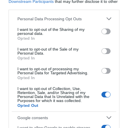
törpenyusziját és a két kuvaszukat, akikért odáig van.
Downstream Participants
that may further disclose it to other
third parties.
Megosztás:
Facebook
Twitter
Pinterest
Please note that this website/app uses one or more Google
Personal Data Processing Opt Outs
services and may gather and store information including but
not limited to your visit or usage behaviour. You may click to
I want to opt-out of the Sharing of my
Címkék:
betegség
,
család
,
Czene Attila
,
küzdelem
,
personal data.
grant or deny consent to Google and its third-party tags to
Opted In
felelősség
,
győzelem
use your data for below specified purposes in below Google
consent section.
I want to opt-out of the Sale of my
Korábbi bejegyzések
Következő bejegyzés
Personal Data.
Opted In
I want to opt-out of processing my
HASONLÓ BEJEGYZÉSEK
Personal Data for Targeted Advertising.
Opted In
I want to opt-out of Collection, Use,
Retention, Sale, and/or Sharing of my
Personal Data that Is Unrelated with the
Purposes for which it was collected.
Opted Out
Google consents
I want to allow Google to enable storage