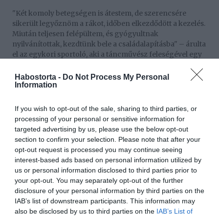
"Két komoly betegségen is átestem, de szerencsére
sikerült legyőznöm a rákot, időben elkezdődött a kezelés.
Miután teljesen felépültem, és gyógyultnak
nyilvánítottak, kezdtünk bele a családalapításba" – árulta
el az egykori sportoló, aki a táncművész feleségével egy
ideig szerette volna, ha bővül a családjuk a kislányuk
érkezése után.
Habostorta -
Do Not Process My Personal
Information
Nincs sok esély a második gyermekre
If you wish to opt-out of the sale, sharing to third parties, or
"A lelkünk mélyén mi is szerettünk volna egy második
processing of your personal or sensitive information for
babát, de eddig nem jött össze, most pedig már úgy
targeted advertising by us, please use the below opt-out
vagyunk ezzel, hogy a lányunk – nincs rá jobb kifejezés
section to confirm your selection. Please note that after your
– annyira jól sikerült gyerek, hogy az ő életét szeretnénk
opt-out request is processed you may continue seeing
a lehető legszebbé tenni" – jegyezte meg azzal
interest-based ads based on personal information utilized by
kapcsolatban, miért mondtak le a második babáról.
us or personal information disclosed to third parties prior to
A lányuk, Laura egyébként szeptemberben kezdte az első
your opt-out. You may separately opt-out of the further
osztályt, és ügyes a matematikában, de szeret olvasni,
disclosure of your personal information by third parties on the
szépen írni, illetve a kézügyessége is jó és állatorvos akar
IAB’s list of downstream participants. This information may
lenni. Otthonukban lelkiismeretesen gondozza a
also be disclosed by us to third parties on the
IAB’s List of