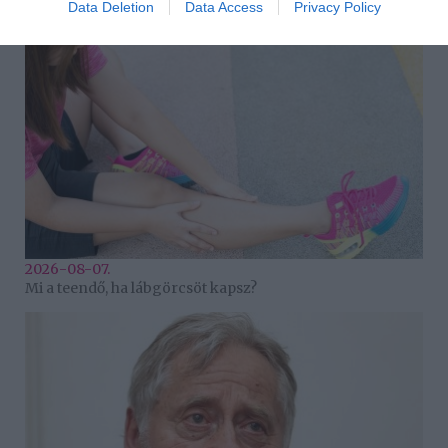
Data Deletion
Data Access
Privacy Policy
2026-08-07.
Mi a teendő, ha lábgörcsöt kapsz?