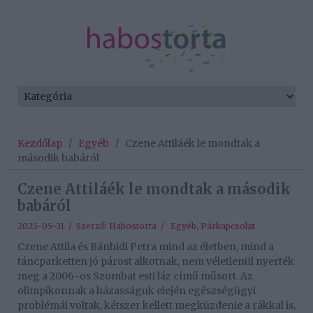
Kezdőlap
/
Egyéb
/
Czene Attiláék le mondtak a
második babáról
Czene Attiláék le mondtak a második
babáról
2025-05-31 / Szerző:
Habostorta
/
Egyéb
,
Párkapcsolat
Czene Attila és Bánhidi Petra mind az életben, mind a
táncparketten jó párost alkotnak, nem véletlenül nyerték
meg a 2006-os Szombat esti láz című műsort. Az
olimpikonnak a házasságuk elején egészségügyi
problémái voltak, kétszer kellett megküzdenie a rákkal is,