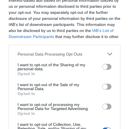
interest-based ads based on personal information utilized by
us or personal information disclosed to third parties prior to
your opt-out. You may separately opt-out of the further
Mi van akkor, ha egy férfi nem lép akkor sem, ha kapja a
disclosure of your personal information by third parties on the
jeleket?
IAB’s list of downstream participants. This information may
– Persze, előfordulhat ilyesmi is. Megfigyeltem, ha egy
also be disclosed by us to third parties on the
IAB’s List of
pasi nagyon visszahúzódó, netán sokáig agglegény
Downstream Participants
that may further disclose it to other
marad, avagy nem sikeres a párkapcsolataiban, annak
third parties.
sokszor az az oka, hogy az anyukájával nem jó a
Please note that this website/app uses one or more Google
Personal Data Processing Opt Outs
viszonya. Az – sajnos – nagyon tudja befolyásolni, hogy
services and may gather and store information including but
egy férfi miként is áll a nőkhöz.
not limited to your visit or usage behaviour. You may click to
I want to opt-out of the Sharing of my
personal data.
Forrás: Blikk
grant or deny consent to Google and its third-party tags to
Opted In
use your data for below specified purposes in below Google
consent section.
I want to opt-out of the Sale of my
Megosztás:
Facebook
Twitter
Pinterest
Personal Data.
Opted In
Címkék:
randi
,
vallomás
,
randizási szokások
,
I want to opt-out of processing my
Personal Data for Targeted Advertising.
Csepregi Éva
Opted In
Korábbi bejegyzések
Következő bejegyzés
I want to opt-out of Collection, Use,
Retention, Sale, and/or Sharing of my