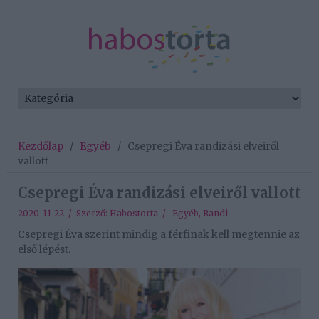
Kezdőlap
/
Egyéb
/
Csepregi Éva randizási elveiről
vallott
Csepregi Éva randizási elveiről vallott
2020-11-22 / Szerző:
Habostorta
/
Egyéb
,
Randi
Csepregi Éva szerint mindig a férfinak kell megtennie az
első lépést.