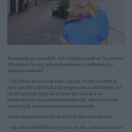
Manapság azt mondják, már mindent szabad. Ön szerint
elfogadott, ha egy nő kezdeményez a randizásnál, a
párkapcsolatban?
– Én ebben konzervatívabb vagyok, és azt gondolom,
még mindig a férfinak kell megtennie az első lépést. Azt
látom ugyanis, hogy ha ez nem így van, és a nő
kezdeményez, úgymond felajánlkozik, akkor a férfiak
nem fogják hosszú távon komolyan venni.
Akkor mégsem a nő dönti el, kivel akar ismerkedni?
– Az már más kérdés, hogy a nő az, aki a ruházatával és a