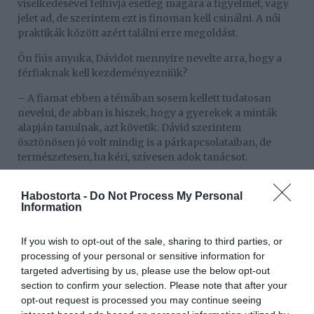
viselkedésével felhívja esetleg magára a figyelmet, vagy
jelet ad, de szerintem ezt is finoman kell csinálni. A női
praktikák között azért találni erre megoldást.
Ön fiús anyuka, Dávidot mennyire nevelte arra, hogy a
férfiaknak kell kezdeményezniük?
– A fiamat ebben a témában sosem kellett tudatosan
nevelni, de abban is hiszek, hogy a gyerekek a minták
alapján tanulnak, azt követik. Dávid szerintem
ösztönösen jó volt mindig is a párkapcsolataiban, de
természetesen, ha kéri, szívesen adok tanácsot.
Habostorta -
Do Not Process My Personal
Information
If you wish to opt-out of the sale, sharing to third parties, or
processing of your personal or sensitive information for
targeted advertising by us, please use the below opt-out
section to confirm your selection. Please note that after your
opt-out request is processed you may continue seeing