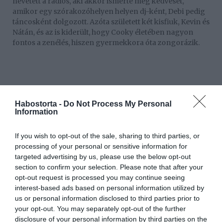
nevetett a rádiós, aki akkor ismerte meg kedvesét,
amikor egy szórakozóhelyen helyen dj-ként, Debi pedig
táncosként dolgozott. Azóta született két kisfiuk, Kevin és
Nátán, és az is kiderült, hogy Cooky életében nagyon
fontos a zenélés, hiszen gyermekkora óta zongorázik.
Habostorta -
Do Not Process My Personal
Information
If you wish to opt-out of the sale, sharing to third parties, or
processing of your personal or sensitive information for
targeted advertising by us, please use the below opt-out
section to confirm your selection. Please note that after your
opt-out request is processed you may continue seeing
interest-based ads based on personal information utilized by
us or personal information disclosed to third parties prior to
your opt-out. You may separately opt-out of the further
disclosure of your personal information by third parties on the