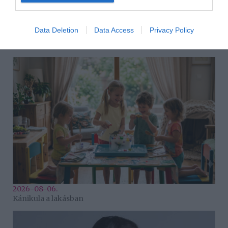
Data Deletion
Data Access
Privacy Policy
2026-08-06.
Ahány ház, annyi hűsítő
2026-08-06.
Kánikula a lakásban