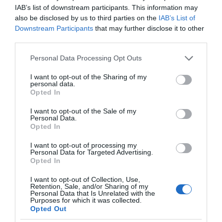
IAB’s list of downstream participants. This information may
– Szerettünk volna valami olyat megmutatni
also be disclosed by us to third parties on the
IAB’s List of
Christianból, amit kevesen tudnak róla, például, hogy tud
Downstream Participants
that may further disclose it to other
ő nagyon komoly is lenni, ráadásul csodásan játszik –
third parties.
tette hozzá Debi.
Please note that this website/app uses one or more Google
Personal Data Processing Opt Outs
Forrás: Blikk
services and may gather and store information including but
not limited to your visit or usage behaviour. You may click to
I want to opt-out of the Sharing of my
personal data.
grant or deny consent to Google and its third-party tags to
Megosztás:
Facebook
Twitter
Pinterest
Opted In
use your data for below specified purposes in below Google
consent section.
I want to opt-out of the Sale of my
Címkék:
szerelem
,
párkapcsolat
,
Cooky
,
Debora
,
Personal Data.
Opted In
videó
I want to opt-out of processing my
Korábbi bejegyzések
Következő bejegyzés
Personal Data for Targeted Advertising.
Opted In
I want to opt-out of Collection, Use,
HASONLÓ BEJEGYZÉSEK
Retention, Sale, and/or Sharing of my
Personal Data that Is Unrelated with the
Purposes for which it was collected.
Opted Out