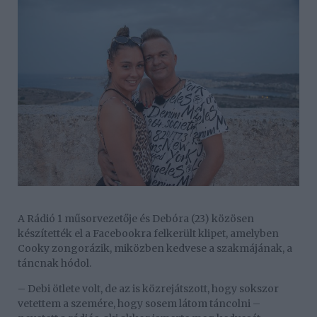
A Rádió 1 műsorvezetője és Debóra (23) közösen
készítették el a Facebookra felkerült klipet, amelyben
Cooky zongorázik, miközben kedvese a szakmájának, a
táncnak hódol.
– Debi ötlete volt, de az is közrejátszott, hogy sokszor
vetettem a szemére, hogy sosem látom táncolni –