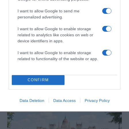
I want to allow Google to send me
HASONLÓ BEJEGYZÉSEK
personalized advertising.
I want to allow Google to enable storage
related to analytics like cookies on web or
device identifiers in apps.
I want to allow Google to enable storage
related to functionality of the website or app.
CONFIRM
2026-08-06.
Data Deletion
Data Access
Privacy Policy
3 ok, amiért egy idősebb nő fiatalabb férfit választ