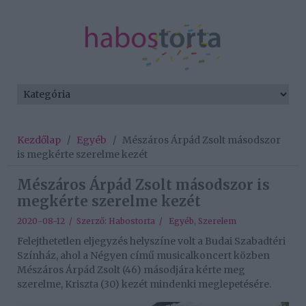
Kezdőlap
/
Egyéb
/
Mészáros Árpád Zsolt másodszor
is megkérte szerelme kezét
Mészáros Árpád Zsolt másodszor is
megkérte szerelme kezét
2020-08-12 / Szerző:
Habostorta
/
Egyéb
,
Szerelem
Felejthetetlen eljegyzés helyszíne volt a Budai Szabadtéri
Színház, ahol a Négyen című musicalkoncert közben
Mészáros Árpád Zsolt (46) másodjára kérte meg
szerelme, Kriszta (30) kezét mindenki meglepetésére.