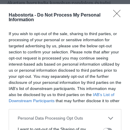
Akartam, hogy tudja, komolyan gondolom, és tudni
akartam, támadt-e benne bármilyen kétely, hiszen nem
Habostorta -
Do Not Process My Personal
terveztünk hosszú jegyességet. Spontán ötlet volt és
Information
csodálatos élmény. Ilyet még sosem csináltam, de
nagyon jól döntöttem, hogy megtettem – foglalta össze a
négygyerekes operett­sztár, arra utalva, hogy a most
If you wish to opt-out of the sale, sharing to third parties, or
magyarul felcsendülő olasz világslágert 2009 júniusában
processing of your personal or sensitive information for
az eredeti előadóval, Gianni Morandival (74) énekelhette
targeted advertising by us, please use the below opt-out
a Margitszigeti Szabadtéri Színpadon.
section to confirm your selection. Please note that after your
opt-out request is processed you may continue seeing
interest-based ads based on personal information utilized by
us or personal information disclosed to third parties prior to
your opt-out. You may separately opt-out of the further
disclosure of your personal information by third parties on the
IAB’s list of downstream participants. This information may
also be disclosed by us to third parties on the
IAB’s List of
Downstream Participants
that may further disclose it to other
third parties.
Please note that this website/app uses one or more Google
Personal Data Processing Opt Outs
services and may gather and store information including but
– Álmomban sem gondoltam volna, hogy színházi
not limited to your visit or usage behaviour. You may click to
I want to opt-out of the Sharing of my