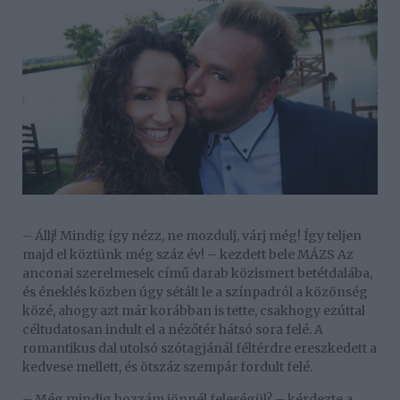
– Állj! Mindig így nézz, ne mozdulj, várj még! Így teljen
majd el köztünk még száz év! – kezdett bele MÁZS Az
anconai szerelmesek című darab közismert betétdalába,
és éneklés közben úgy sétált le a színpadról a közönség
közé, ahogy azt már korábban is tette, csakhogy ezúttal
céltudatosan indult el a nézőtér hátsó sora felé. A
romantikus dal utolsó szótagjánál féltérdre ereszkedett a
kedvese mellett, és ötszáz szempár fordult felé.
– Még mindig hozzám jönnél feleségül? – kérdezte a