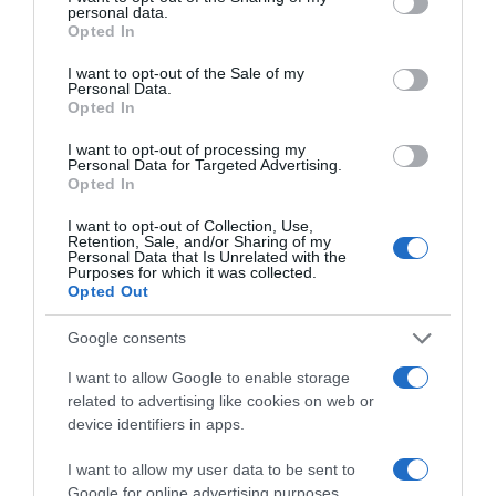
lánykérésre készül, de ez tényleg olyan volt, mint egy
personal data.
grant or deny consent to Google and its third-party tags to
álom. Egyszerre voltam zavarban és úsztam a
Opted In
use your data for below specified purposes in below Google
boldogságban – idézte fel Kriszta, aki máskor is elkísérte
consent section.
I want to opt-out of the Sale of my
vőlegényét a fellépéseire. – Ennél a dalnál más
Personal Data.
hölgyekhez szokott odamenni, sose hozzám, és ahogy
Opted In
közelített, forgolódni kezdtem, vajon kihez mehet. Aztán
összenéztünk, és ott már sejtettem, mi következik, de alig
I want to opt-out of processing my
Personal Data for Targeted Advertising.
tudtam kimondani az igent a zokogástól. Nagyon
Opted In
megható volt és furcsa is, mert tényleg mindenki
odafordult – fűzte hozzá Kriszta, aki másodszor is
I want to opt-out of Collection, Use,
örömmel lett Mészáros Árpád Zsolt jegyese.
Retention, Sale, and/or Sharing of my
Personal Data that Is Unrelated with the
Purposes for which it was collected.
Forrás: Blikk
Opted Out
Google consents
Megosztás:
Facebook
Twitter
Pinterest
I want to allow Google to enable storage
related to advertising like cookies on web or
Címkék:
szerelem
,
párkapcsolat
,
lánykérés
,
device identifiers in apps.
Mészáros Árpád Zsolt
I want to allow my user data to be sent to
Korábbi bejegyzések
Következő bejegyzés
Google for online advertising purposes.