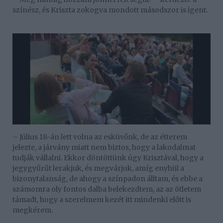
színész, és Kriszta zokogva mondott másodszor is igent.
– Július 18-án lett volna az esküvőnk, de az étterem
jelezte, a járvány miatt nem biztos, hogy a lakodalmat
tudják vállalni. Ekkor döntöttünk úgy Krisztával, hogy a
jegygyűrűt lerakjuk, és megvárjuk, amíg enyhül a
bizonytalanság, de ahogy a színpadon álltam, és ebbe a
számomra oly fontos dalba belekezdtem, az az ötletem
támadt, hogy a szerelmem kezét itt mindenki előtt is
megkérem.