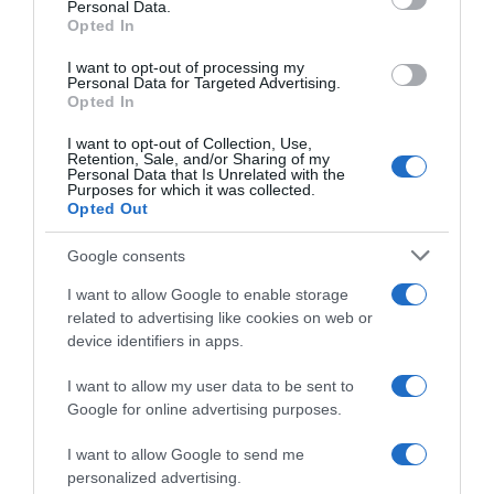
Personal Data.
Opted In
I want to opt-out of processing my
Personal Data for Targeted Advertising.
Opted In
I want to opt-out of Collection, Use,
Retention, Sale, and/or Sharing of my
Personal Data that Is Unrelated with the
Megosztás:
Facebook
Twitter
Pinterest
Purposes for which it was collected.
Opted Out
Címkék:
Karácsony
,
Caramel
,
díszítés
,
új ház
,
Google consents
hangulatos
I want to allow Google to enable storage
Korábbi bejegyzések
Következő bejegyzés
related to advertising like cookies on web or
device identifiers in apps.
I want to allow my user data to be sent to
HASONLÓ BEJEGYZÉSEK
Google for online advertising purposes.
I want to allow Google to send me
personalized advertising.