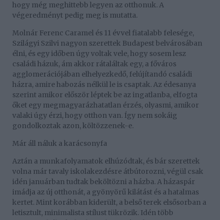
hogy még meghittebb legyen az otthonuk. A
végeredményt pedig meg is mutatta.
Molnár Ferenc Caramel és 11 évvel fiatalabb felesége,
Szilágyi Szilvi nagyon szerettek Budapest belvárosában
élni, és egy időben úgy voltak vele, hogy sosem lesz
családi házuk, ám akkor rátaláltak egy, a főváros
agglomerációjában elhelyezkedő, felújítandó családi
házra, amire habozás nélkül le is csaptak. Az édesanya
szerint amikor először léptek be az ingatlanba, elfogta
őket egy megmagyarázhatatlan érzés, olyasmi, amikor
valaki úgy érzi, hogy otthon van. Így nem sokáig
gondolkoztak azon, költözzenek-e.
Már áll náluk a karácsonyfa
Aztán a munkafolyamatok elhúzódtak, és bár szerettek
volna már tavaly iskolakezdésre átbútorozni, végül csak
idén januárban tudtak beköltözni a házba. A házaspár
imádja az új otthonát, a gyönyörű kilátást és a hatalmas
kertet. Mint korábban kiderült, a belső terek elsősorban a
letisztult, minimalista stílust tükrözik. Idén több