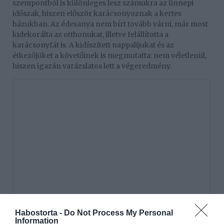
szempontból is különleges lesz számukra az ünnepi
időszak, hiszen először karácsonyoznak a kertes
házukban. Az édesanya nem bírt tovább várni, már most
kidekorálta az otthonukat, illetve felállította a
karácsonyfát is. A kidíszített nappalijukat és az
étkezőjüket a követőinek is megmutatta: nem véletlenül,
hiszen igazán varázslatos lett a végeredmény.
Habostorta -
Do Not Process My Personal
Information