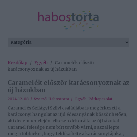
Kezdőlap
/
Egyéb
/
Caramelék először
karácsonyoznak az új házukban
Caramelék először karácsonyoznak az
új házukban
2024-12-08 / Szerző:
Habostorta
/
Egyéb
,
Párkapcsolat
Caramel és Szilágyi Szilvi családjába is megérkezett a
karácsonyi hangulat az ifjú édesanyának köszönhetően,
aki december elején lelkesen dekorálta az új házukat.
Caramel felesége nem bírt tovább várni, s azzal lepte
meg a többieket, hogy feldíszítette a karácsonyfájukat,