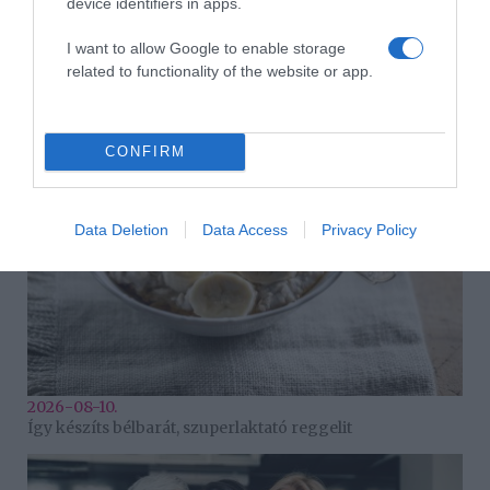
device identifiers in apps.
I want to allow Google to enable storage
related to functionality of the website or app.
2026-08-10.
Hogyan keltsd fel a figyelmet a társkereső profiloddal?
CONFIRM
Data Deletion
Data Access
Privacy Policy
2026-08-10.
Így készíts bélbarát, szuperlaktató reggelit