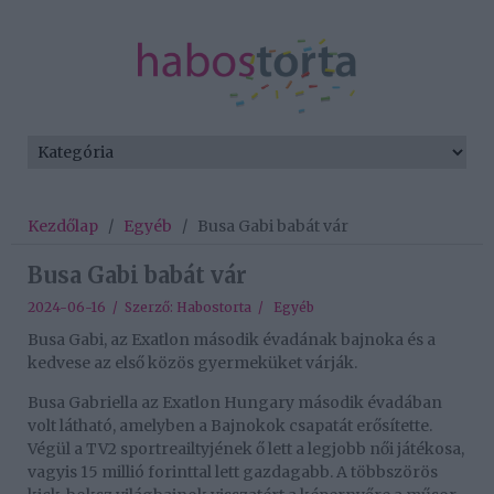
Kezdőlap
/
Egyéb
/
Busa Gabi babát vár
Busa Gabi babát vár
2024-06-16 / Szerző:
Habostorta
/
Egyéb
Busa Gabi, az Exatlon második évadának bajnoka és a
kedvese az első közös gyermeküket várják.
Busa Gabriella az Exatlon Hungary második évadában
volt látható, amelyben a Bajnokok csapatát erősítette.
Végül a TV2 sportreailtyjének ő lett a legjobb női játékosa,
vagyis 15 millió forinttal lett gazdagabb. A többszörös