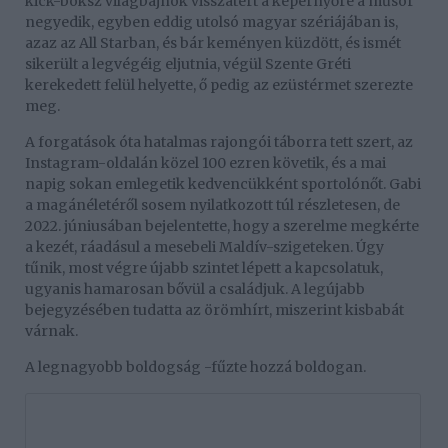
kick-boksz világbajnok visszatért a képernyőre a műsor
negyedik, egyben eddig utolsó magyar szériájában is,
azaz az All Starban, és bár keményen küzdött, és ismét
sikerült a legvégéig eljutnia, végül Szente Gréti
kerekedett felül helyette, ő pedig az ezüstérmet szerezte
meg.
A forgatások óta hatalmas rajongói táborra tett szert, az
Instagram-oldalán közel 100 ezren követik, és a mai
napig sokan emlegetik kedvencükként sportolónőt. Gabi
a magánéletéről sosem nyilatkozott túl részletesen, de
2022. júniusában bejelentette, hogy a szerelme megkérte
a kezét, ráadásul a mesebeli Maldív-szigeteken. Úgy
tűnik, most végre újabb szintet lépett a kapcsolatuk,
ugyanis hamarosan bővül a családjuk. A legújabb
bejegyzésében tudatta az örömhírt, miszerint kisbabát
várnak.
A legnagyobb boldogság -fűzte hozzá boldogan.