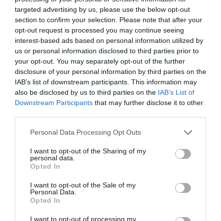
targeted advertising by us, please use the below opt-out
section to confirm your selection. Please note that after your
opt-out request is processed you may continue seeing
interest-based ads based on personal information utilized by
us or personal information disclosed to third parties prior to
your opt-out. You may separately opt-out of the further
disclosure of your personal information by third parties on the
IAB’s list of downstream participants. This information may
also be disclosed by us to third parties on the
IAB’s List of
Downstream Participants
that may further disclose it to other
third parties.
Please note that this website/app uses one or more Google
Personal Data Processing Opt Outs
services and may gather and store information including but
not limited to your visit or usage behaviour. You may click to
I want to opt-out of the Sharing of my
personal data.
grant or deny consent to Google and its third-party tags to
Opted In
use your data for below specified purposes in below Google
consent section.
I want to opt-out of the Sale of my
Personal Data.
Természetesen több Exatlonos is gratulált neki, köztük
Opted In
Kempf Zozo, Jósa Dani, Orbán Olivér, Szente Gréti.
I want to opt-out of processing my