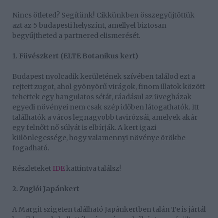
Nincs ötleted? Segítünk! Cikkünkben összegyűjtöttük
azt az 5 budapesti helyszínt, amellyel biztosan
begyűjtheted a partnered elismerését.
1. Füvészkert (ELTE Botanikus kert)
Budapest nyolcadik kerületének szívében találod ezt a
rejtett zugot, ahol gyönyörű virágok, finom illatok között
tehettek egy hangulatos sétát, ráadásul az üvegházak
egyedi növényei nem csak szép időben látogathatók. Itt
találhatók a város legnagyobb tavirózsái, amelyek akár
egy felnőtt nő súlyát is elbírják. A kert igazi
különlegessége, hogy valamennyi növénye örökbe
fogadható.
Részleteket
IDE
kattintva találsz!
2. Zuglói Japánkert
A Margit szigeten található Japánkertben talán Te is jártál