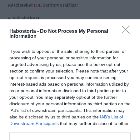
Részleteket
IDE
kattintva találsz!
4. Károlyi kert
Habostorta -
Do Not Process My Personal
Budapest legrégebbi kertje. Egykor a Károlyi család
Information
tulajdonát képezte, ma viszont egy körbekerített, francia
stílusú, különleges park, hívogató bejárattal, gyönyörűen
rendben tartott növényekkel, és kis ösvényekkel,
If you wish to opt-out of the sale, sharing to third parties, or
amelyeken összebújva sétálhattok, vagy akár egy padon
processing of your personal or sensitive information for
megpihenve élvezhetitek a park békéjét.
targeted advertising by us, please use the below opt-out
section to confirm your selection. Please note that after your
Részleteket
IDE
kattintva találsz!
opt-out request is processed you may continue seeing
interest-based ads based on personal information utilized by
5. Szent István Bazilika – Panoráma kilátó
us or personal information disclosed to third parties prior to
your opt-out. You may separately opt-out of the further
Ki ne szeretne gyönyörködni Budapest egyedülálló
disclosure of your personal information by third parties on the
panorámájában. Ehhez kínál egy különleges lehetőséget
IAB’s list of downstream participants. This information may
a Bazilika kilátója, amelynek 96 méteres magasságát
also be disclosed by us to third parties on the
IAB’s List of
csak a legbátrabbaknak ajánlunk. Lifttel vagy gyalog is
Downstream Participants
that may further disclose it to other
felmehettek a kilátóteraszra, amely teljesen körbejárható,
third parties.
így minden oldalról fantasztikus látvány terül elétek a