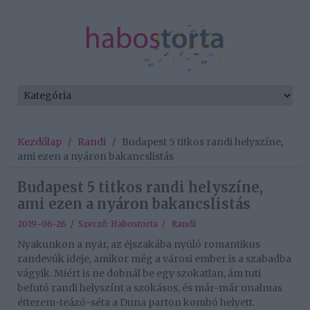
Kezdőlap
/
Randi
/
Budapest 5 titkos randi helyszíne,
ami ezen a nyáron bakancslistás
Budapest 5 titkos randi helyszíne,
ami ezen a nyáron bakancslistás
2019-06-26 / Szerző:
Habostorta
/
Randi
Nyakunkon a nyár, az éjszakába nyúló romantikus
randevúk ideje, amikor még a városi ember is a szabadba
vágyik. Miért is ne dobnál be egy szokatlan, ám tuti
befutó randi helyszínt a szokásos, és már-már unalmas
étterem-teázó-séta a Duna parton kombó helyett.