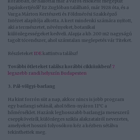
korábban, de hallottál már a város elsőként megépült
Japánkertjéről? Ez Zuglóban található, már 1928 óta, és a
Varga Márton Kertészeti és Földmérési Szakképző
Intézet alapítója alkotta. A kert mindenki számára nyitott,
aki a természetet, növényeket, botanikai
különlegességeket kedveli. Alapja a kb. 200 m2 nagyságú
tagolt tórendszer, ahol számtalan meglepetés vár Titeket.
Részleteket
IDE
kattintva találsz!
További ötleteket találsz korábbi cikkünkben!
7
legszebb randi helyszín Budapesten
3. Pál-völgyi-barlang
Ha kint forrón süt a nap, akkor nincs is jobb program
egy barlangi sétánál, ahol télen-nyáron 11°C a
hőmérséklet. Hazánk leghosszabb barlangja meseszerű
cseppköveiről, különleges szikla alakzatairól nevezetes,
amelyeket hosszú folyosókon kéz a kézben sétálva
tekinthettek meg.