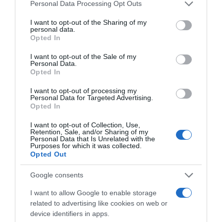
Please note that this website/app uses one or more Google
Personal Data Processing Opt Outs
város nevezetességeivel.
services and may gather and store information including but
not limited to your visit or usage behaviour. You may click to
I want to opt-out of the Sharing of my
Részleteket
IDE
kattintva találsz!
personal data.
grant or deny consent to Google and its third-party tags to
Opted In
use your data for below specified purposes in below Google
consent section.
I want to opt-out of the Sale of my
Personal Data.
Opted In
I want to opt-out of processing my
Personal Data for Targeted Advertising.
Opted In
I want to opt-out of Collection, Use,
Retention, Sale, and/or Sharing of my
Personal Data that Is Unrelated with the
Purposes for which it was collected.
Opted Out
Google consents
Megosztás:
Facebook
Twitter
Pinterest
I want to allow Google to enable storage
related to advertising like cookies on web or
device identifiers in apps.
Címkék:
párkapcsolat
,
randi
,
randihelyszín
,