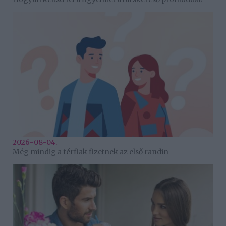
2026-08-04.
Még mindig a férfiak fizetnek az első randin