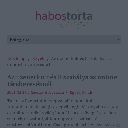
Kezdőlap
/
Egyéb
/
Az üzenetküldés 8 szabálya az
online társkeresésnél
Az üzenetküldés 8 szabálya az online
társkeresésnél
2021-02-23 / Szerző:
Habostorta
/
Egyéb
,
Randi
Talán az üzenetküldés egyáltalán nem tűnik
romantikusnak, mégis az egyik leghatékonyabb eszköz
az online randizás világában. Ha jó a szöveg, és kellően
személyre szabott, akkor nagyon is hatásos, és
szívhezszóló tud lenni. Csak gondolj bele! A levelezés egy