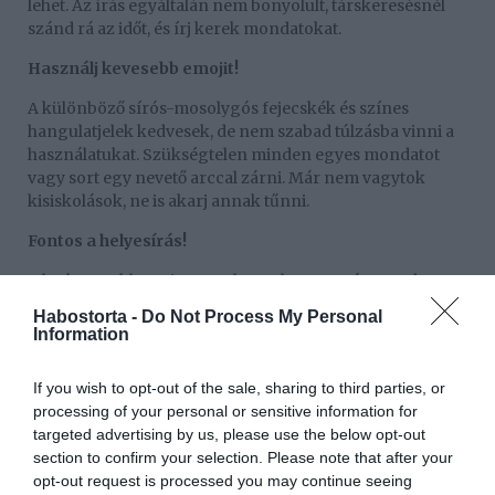
lehet. Az írás egyáltalán nem bonyolult, társkeresésnél
szánd rá az időt, és írj kerek mondatokat.
Használj kevesebb emojit!
A különböző sírós-mosolygós fejecskék és színes
hangulatjelek kedvesek, de nem szabad túlzásba vinni a
használatukat. Szükségtelen minden egyes mondatot
vagy sort egy nevető arccal zárni. Már nem vagytok
kisiskolások, ne is akarj annak tűnni.
Fontos a helyesírás!
A legkevesebb, amit megtehetsz, ha azt a pár mondatot,
amit szeretnél elküldeni valakinek, átnézed, mielőtt a
Habostorta -
Do Not Process My Personal
„Küldés” gombra nyomnál. Mivel nem komplett
Information
regényekről van szó, megéri rászánni azt a plusz egy
percet. Néhány elütés nemcsak rossz benyomást kelthet
If you wish to opt-out of the sale, sharing to third parties, or
egy vadidegenben, de néhány szerencsétlen
processing of your personal or sensitive information for
szóválasztás akár teljesen félreérthetővé is tehet egy
targeted advertising by us, please use the below opt-out
mondatot.
section to confirm your selection. Please note that after your
opt-out request is processed you may continue seeing
Hagyj elég időt a válaszra!