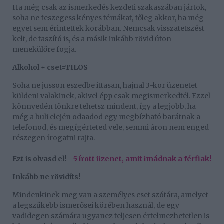
Ha még csak az ismerkedés kezdeti szakaszában jártok,
soha ne feszegess kényes témákat, főleg akkor, ha még
egyet sem érintettek korábban. Nemcsak visszatetszést
kelt, de taszító is, és a másik inkább rövid úton
menekülőre fogja.
Alkohol + cset=TILOS
Soha ne jusson eszedbe ittasan, hajnal 3-kor üzenetet
küldeni valakinek, akivel épp csak megismerkedtél. Ezzel
könnyedén tönkre tehetsz mindent, így a legjobb, ha
még a buli elején odaadod egy megbízható barátnak a
telefonod, és megígérteted vele, semmi áron nem enged
részegen írogatni rajta.
Ezt is olvasd el! -
5 írott üzenet, amit imádnak a férfiak!
Inkább ne rövidíts!
Mindenkinek meg van a személyes cset szótára, amelyet
a legszűkebb ismerősei körében használ, de egy
vadidegen számára ugyanez teljesen értelmezhetetlen is