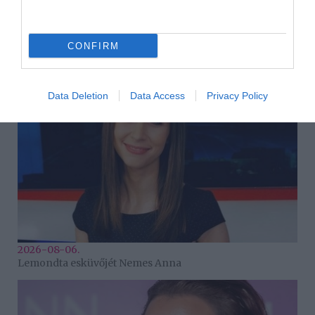
HASONLÓ BEJEGYZÉSEK
CONFIRM
Data Deletion
Data Access
Privacy Policy
2026-08-06.
Lemondta esküvőjét Nemes Anna