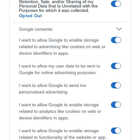
Retention, Sale, and/or Sharing of my
Personal Data that Is Unrelated with the
Purposes for which it was collected.
Opted Out
Google consents
I want to allow Google to enable storage
related to advertising like cookies on web or
device identifiers in apps.
I want to allow my user data to be sent to
Google for online advertising purposes.
I want to allow Google to send me
Megosztás:
Facebook
Twitter
Pinterest
personalized advertising.
I want to allow Google to enable storage
Címkék:
párkeresés
,
társkeresés
,
online
related to analytics like cookies on web or
társkeresés
,
tanácsok
,
tippek
,
online társkereső
,
device identifiers in apps.
szabályok
,
üzenetküldés
I want to allow Google to enable storage
Korábbi bejegyzések
Következő bejegyzés
related to functionality of the website or app.