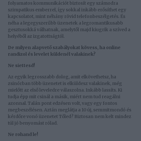
folyamatos kommunikációt biztosít egy számodra
szimpatikus emberrel, így sokkal inkább erősíthet egy
kapcsolatot, mint néhány rövid telefonbeszélgetés. És
néha a legegyszerűbb üzenetek a legromantikusabb
gesztusokká válhatnak, amelytől majd kiugrik a szíved a
helyéből az izgatottságtól.
De milyen alapvető szabályokat kövess, ha online
randizol és levelet küldenél valakinek?
Ne siettesd!
Az egyik legrosszabb dolog, amit elkövethetsz, ha
zsinórban több üzenetet is elküldesz valakinek, még
mielőtt az első leveledre válaszolna. Inkább lassíts. Ki
tudja épp mit csinál a másik, miért nem tud reagálni
azonnal. Talán pont edzésen volt, vagy egy fontos
megbeszélésen. Aztán meglátja a 10 új, semmitmondó és
kérdőre vonó üzenetet Tőled? Biztosan nem kelt mindez
túl jó benyomást rólad.
Ne rohand le!