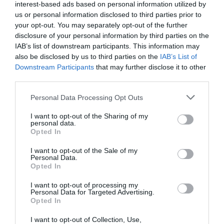
interest-based ads based on personal information utilized by
Neked sem kell azonnal reagálnod, és ne várd el ezt a
us or personal information disclosed to third parties prior to
partneredtől sem. Bárki lehet éppen elfoglalt, vagy az is
your opt-out. You may separately opt-out of the further
előfordulhat, hogy gondolkodik a válaszon. Ne sürgesd.
disclosure of your personal information by third parties on the
Légy türelmes, mint egy érett felnőtt.
IAB’s list of downstream participants. This information may
also be disclosed by us to third parties on the
IAB’s List of
Küldj fotókat!
Downstream Participants
that may further disclose it to other
third parties.
Az Instagram korában mindenki sorozatban gyártja a
szelfiket magáról és az életéről. Ha a nagyközönséggel
Please note that this website/app uses one or more Google
Personal Data Processing Opt Outs
nem is osztod meg ezeket, attól még nyugodtan
services and may gather and store information including but
elküldhetsz egyet-kettőt valakinek, akivel éppen
not limited to your visit or usage behaviour. You may click to
I want to opt-out of the Sharing of my
ismerkedsz. A fotók segíthetnek többet megtudni
personal data.
grant or deny consent to Google and its third-party tags to
Opted In
egymásról, és szorosabb kapcsolatot kialakítani vele.
use your data for below specified purposes in below Google
consent section.
A levelezés, és csetelés nagyszerű módszer az első
I want to opt-out of the Sale of my
Personal Data.
lépések megtételében, és az ismerkedés korai
Opted In
szakaszában. Ha valakivel működik a kémia, az már az
üzeneteken keresztül is érződik. Tedd félre az
I want to opt-out of processing my
Personal Data for Targeted Advertising.
előítéleteidet, és próbáld ki. Vesztenivalód nincsen!
Opted In
I want to opt-out of Collection, Use,