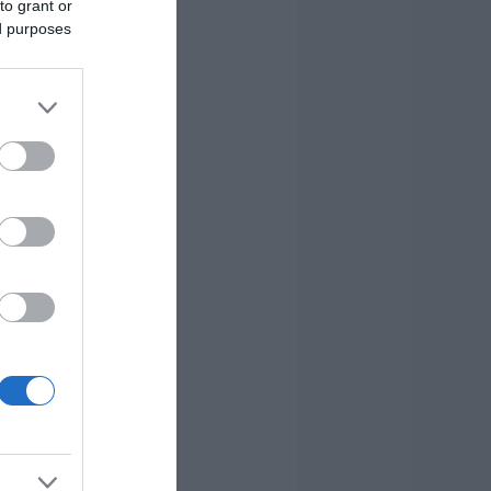
to grant or
ed purposes