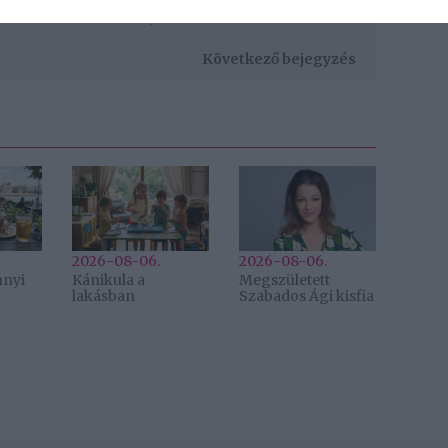
line társkeresés
,
előnyök
Következő bejegyzés
2026-08-06.
2026-08-06.
nnyi
Kánikula a
Megszületett
lakásban
Szabados Ági kisfia