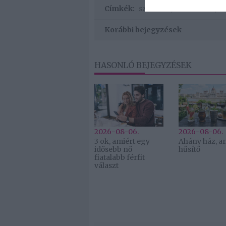
Címkék:
szerelem
,
társkeresés
,
on
Korábbi bejegyzések
HASONLÓ BEJEGYZÉSEK
2026-08-06.
2026-08-06.
3 ok, amiért egy
Ahány ház, a
idősebb nő
hűsítő
fiatalabb férfit
választ