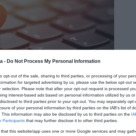
a -
Do Not Process My Personal Information
to opt-out of the sale, sharing to third parties, or processing of your per
formation for targeted advertising by us, please use the below opt-out s
r selection. Please note that after your opt-out request is processed y
eing interest-based ads based on personal information utilized by us or
disclosed to third parties prior to your opt-out. You may separately opt-
jttől
losure of your personal information by third parties on the IAB’s list of
. This information may also be disclosed by us to third parties on the
IA
oldalak adta lehetőségeket, akkor könnyen és
Participants
that may further disclose it to other third parties.
 a személyektől, akikkel soha nem szeretnél
dalakon lehetőséged van pontos kritériumok alapján
 that this website/app uses one or more Google services and may gath