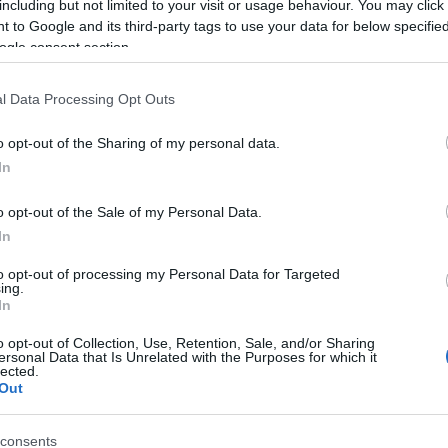
r, hajszín, hobbi, szakma vagy jövedelem alapján is.
including but not limited to your visit or usage behaviour. You may click 
 to Google and its third-party tags to use your data for below specifi
ogle consent section.
ugalmas. Profiloldaladon csak annyi információt
l Data Processing Opt Outs
nél, és elkerülheted azokat a férfiakat is, akik
eső oldalakon megengedheted magadnak, hogy csak
o opt-out of the Sharing of my personal data.
n hozzá, azonban arra mégis figyelj, hogy hajnali
In
 valakinek, hiszen semmi nem visszataszítóbb, mint
én férfiakra vadászik.
o opt-out of the Sale of my Personal Data.
hetsz ismerkedés közben
In
l, nyugodtan befizetheted a számláidat, vagy akkor is
to opt-out of processing my Personal Data for Targeted
ing.
fodrásznál várod, hogy elkészüljön az új hajszíned.
In
öbb mindennel képesek foglalkozni, ezért használd ki
.
o opt-out of Collection, Use, Retention, Sale, and/or Sharing
ersonal Data that Is Unrelated with the Purposes for which it
lected.
Out
kerülnek. Az online társkeresés viszont lehetőséget
consents
kapcsolat sikerességét, még mielőtt pénzt költenél rá.