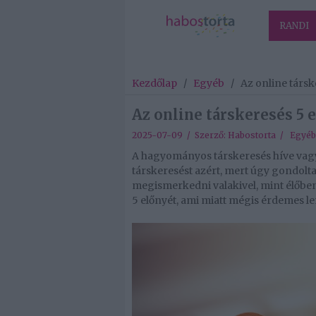
RANDI
Kezdőlap
/
Egyéb
/
Az online társk
Az online társkeresés 5 
2025-07-09 / Szerző:
Habostorta
/
Egyéb
A hagyományos társkeresés híve vagy?
társkeresést azért, mert úgy gondol
megismerkedni valakivel, mint élőben
5 előnyét, ami miatt mégis érdemes 