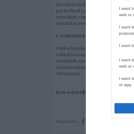
Az online társkeresés során nem kel
I want t
pazarolnod a pénzed csak azért, hogy
web or d
vonzalom, vagy bármi közös tulajdon
mondatot sem tud elmondani.
I want t
purpose
5. Sokkal könnyebb nemet mondani
I want 
Sokkal könnyebb online visszautasítani
sokkal könnyebb online felületen, m
I want t
érzelmeik vannak, függetlenül attól
web or d
visszautasítasz valakit az online társ
udvariasan.
I want t
or app.
Ez is érdekelhet! -
5 fotó, melyet s
Megosztás:
Facebook
Twitter