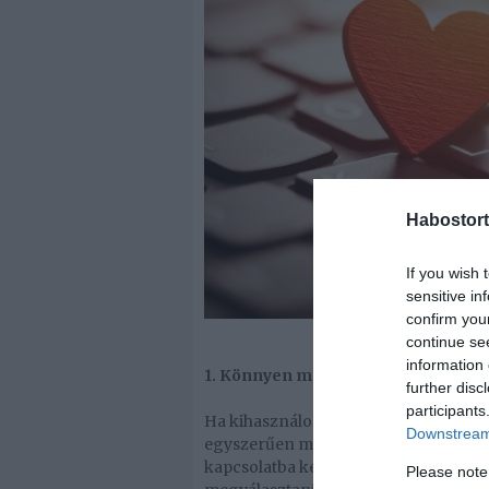
Habostort
If you wish 
sensitive in
confirm you
continue se
information 
1. Könnyen megszabadulhatsz a sele
further disc
participants
Ha kihasználod az online társkereső 
Downstream 
egyszerűen megszabadulhatsz azoktól
kapcsolatba kerülni. A társkereső ol
Please note