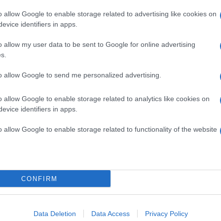
l fölösleges kávézgatásokra vagy vacsorázgatásokra
o allow Google to enable storage related to advertising like cookies on
 kiderüljön, mégsincs közöttetek semmilyen fizikai
evice identifiers in apps.
ság, és hogy a kedves randipartnered egy épkézláb
o allow my user data to be sent to Google for online advertising
s.
to allow Google to send me personalized advertising.
 valakit, mint a való életben. Bár a visszautasítás
égis nagyon fontos tudnod azt, hogy az embereknek
o allow Google to enable storage related to analytics like cookies on
 a környezettől, amiben kommunikálnak. Amikor
evice identifiers in apps.
kereső oldalon, mindig tedd ezt elegánsan és
o allow Google to enable storage related to functionality of the website
emmiképp se használj az online társkeresés során
CONFIRM
Pinterest
Data Deletion
Data Access
Privacy Policy