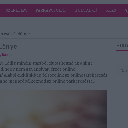
SZERELEM
PÁRKAPCSOLAT
TUDTAD-E?
RÚZS
A
eresés 5 előnye
előnye
HIRD
,
Randi
 Eddig mindig startból elutasítottad az online
tad, hogy nem ugyanolyan érzés online
? Alábbi cikkünkben felsoroljuk az online társkeresés
lenne megpróbálkoznod az online párkereséssel.