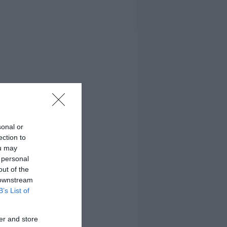
sonal or
ection to
ou may
 personal
out of the
 downstream
B’s List of
er and store