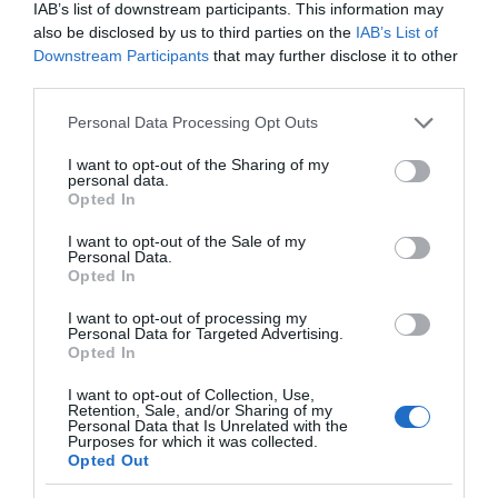
fogom), évekig imádkoztam azért, hogy összeszedje
IAB’s list of downstream participants. This information may
magát. De egy nőt hibáztatni azért, hogy egy férfi nem
also be disclosed by us to third parties on the
IAB’s List of
képes összekapni magát, az egy hatalmas hiba!- írta
Downstream Participants
that may further disclose it to other
Ariana
third parties.
Forrás: Glamour.hu
Please note that this website/app uses one or more Google
Personal Data Processing Opt Outs
services and may gather and store information including but
Megosztás:
Facebook
Twitter
Pinterest
not limited to your visit or usage behaviour. You may click to
I want to opt-out of the Sharing of my
personal data.
grant or deny consent to Google and its third-party tags to
Opted In
use your data for below specified purposes in below Google
Címkék:
megcsalás
,
szakítás
,
új párkapcsolat
,
consent section.
I want to opt-out of the Sale of my
Ariana Grande
,
Mac Miller
,
szakítási okok
Personal Data.
Opted In
Korábbi bejegyzések
Következő bejegyzés
I want to opt-out of processing my
Personal Data for Targeted Advertising.
Opted In
HASONLÓ BEJEGYZÉSEK
I want to opt-out of Collection, Use,
Retention, Sale, and/or Sharing of my
Personal Data that Is Unrelated with the
Purposes for which it was collected.
Opted Out