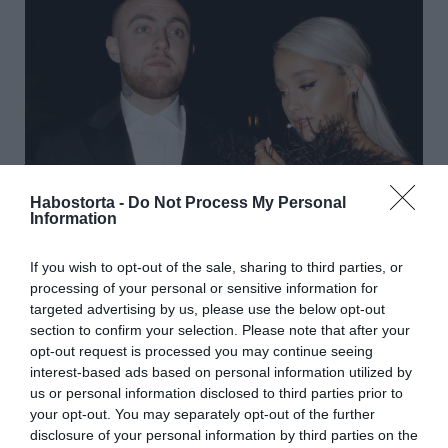
Habostorta -
Do Not Process My Personal
Information
If you wish to opt-out of the sale, sharing to third parties, or
- Abszurd, hogy a női önbecsülést és önértékelést csak
processing of your personal or sensitive information for
annyira tartod, hogy szerinted egy nőnek egy mérgező
targeted advertising by us, please use the below opt-out
kapcsolatban kellene élnie, csak azért, mert valaki írt róla
section to confirm your selection. Please note that after your
egyszer egy dalt. Ami egyébként nem teljesen igaz. Én
opt-out request is processed you may continue seeing
nem egy bébiszitter vagyok, és nem is egy anya, és egy
interest-based ads based on personal information utilized by
nőnek sem szabadna, hogy így érezze magát egy
us or personal information disclosed to third parties prior to
kapcsolatban. Én törődtem vele és folyamatosan
your opt-out. You may separately opt-out of the further
támogattam, hogy leszokjon az ivásról (továbbra is
disclosure of your personal information by third parties on the