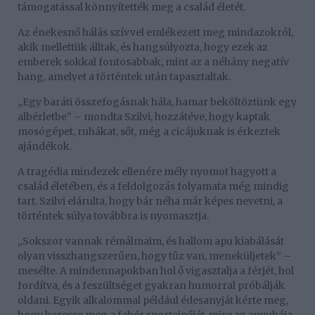
támogatással könnyítették meg a család életét.
Az énekesnő hálás szívvel emlékezett meg mindazokról,
akik mellettük álltak, és hangsúlyozta, hogy ezek az
emberek sokkal fontosabbak, mint az a néhány negatív
hang, amelyet a történtek után tapasztaltak.
„Egy baráti összefogásnak hála, hamar beköltöztünk egy
albérletbe” – mondta Szilvi, hozzátéve, hogy kaptak
mosógépet, ruhákat, sőt, még a cicájuknak is érkeztek
ajándékok.
A tragédia mindezek ellenére mély nyomot hagyott a
család életében, és a feldolgozás folyamata még mindig
tart. Szilvi elárulta, hogy bár néha már képes nevetni, a
történtek súlya továbbra is nyomasztja.
„Sokszor vannak rémálmaim, és hallom apu kiabálását
olyan visszhangszerűen, hogy tűz van, meneküljetek” –
mesélte. A mindennapokban hol ő vigasztalja a férjét, hol
fordítva, és a feszültséget gyakran humorral próbálják
oldani. Egyik alkalommal például édesanyját kérte meg,