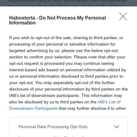
hogy keresse meg a fehér sportcipőjét, mire az anyukája
viccesen azt válaszolta, hogy az is odakozmált a tűzben.
Az ilyen pillanatok segítenek enyhíteni a fájdalmat, de a
Habostorta -
Do Not Process My Personal
veszteség feldolgozása még hosszú időt fog igénybe
Information
venni.
„Még nem tudtam a történtek miatt alaposan kisírni
If you wish to opt-out of the sale, sharing to third parties, or
magamat. Ott még nem tartok. Időm sem volt rá, annyi a
processing of your personal or sensitive information for
teendő” – vallotta be. Bár nem haragszik senkire, az
targeted advertising by us, please use the below opt-out
események után érthető módon feszültség és
section to confirm your selection. Please note that after your
csalódottság is van benne. A család jelenleg az
opt-out request is processed you may continue seeing
újrakezdésre koncentrál, és bár a helyzetük nem
interest-based ads based on personal information utilized by
könnyű, a kapott támogatás és szeretet erőt ad nekik a
us or personal information disclosed to third parties prior to
folytatáshoz.
your opt-out. You may separately opt-out of the further
disclosure of your personal information by third parties on the
IAB’s list of downstream participants. This information may
Megosztás:
Facebook
Twitter
Pinterest
also be disclosed by us to third parties on the
IAB’s List of
Downstream Participants
that may further disclose it to other
third parties.
Címkék:
család
,
segítség
,
új élet
,
összefogás
,
Agárdi Szilvi
,
tűzeset
Please note that this website/app uses one or more Google
Personal Data Processing Opt Outs
services and may gather and store information including but
Korábbi bejegyzések
Következő bejegyzés