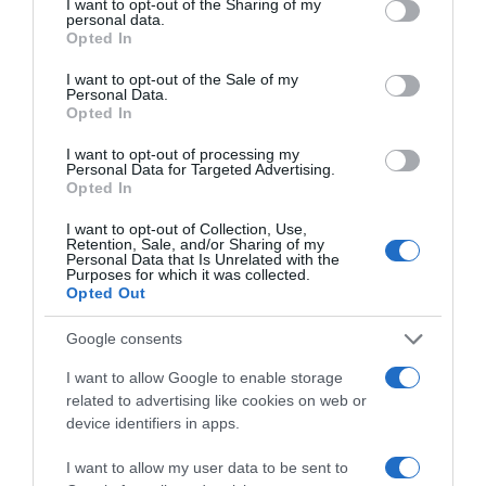
not limited to your visit or usage behaviour. You may click to
I want to opt-out of the Sharing of my
personal data.
grant or deny consent to Google and its third-party tags to
Opted In
use your data for below specified purposes in below Google
HASONLÓ BEJEGYZÉSEK
consent section.
I want to opt-out of the Sale of my
Personal Data.
Opted In
I want to opt-out of processing my
Personal Data for Targeted Advertising.
Opted In
I want to opt-out of Collection, Use,
Retention, Sale, and/or Sharing of my
Personal Data that Is Unrelated with the
Purposes for which it was collected.
Opted Out
Google consents
I want to allow Google to enable storage
2026-08-07.
related to advertising like cookies on web or
Mikes Anna és Krausz Gábor kitálaltak a házasságukról
device identifiers in apps.
I want to allow my user data to be sent to