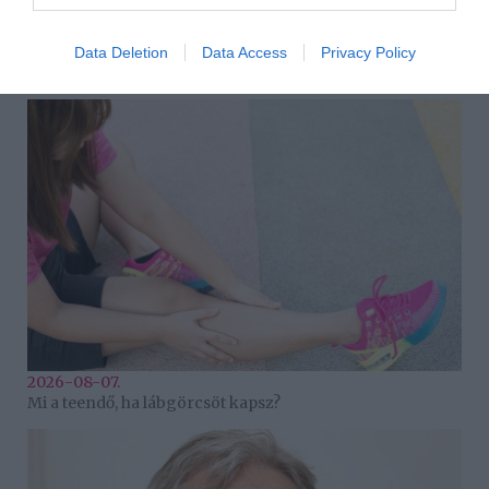
2026-08-07.
Data Deletion
Data Access
Privacy Policy
Grillezett halloumis cukkinis tésztasaláta
2026-08-07.
Mi a teendő, ha lábgörcsöt kapsz?