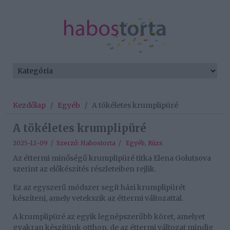
Kezdőlap
/
Egyéb
/
A tökéletes krumplipüré
A tökéletes krumplipüré
2025-12-09 / Szerző:
Habostorta
/
Egyéb
,
Rúzs
Az éttermi minőségű krumplipüré titka Elena Golutsova
szerint az előkészítés részleteiben rejlik.
Ez az egyszerű módszer segít házi krumplipürét
készíteni, amely vetekszik az éttermi változattal.
A krumplipüré az egyik legnépszerűbb köret, amelyet
gyakran készítünk otthon, de az éttermi változat mindig