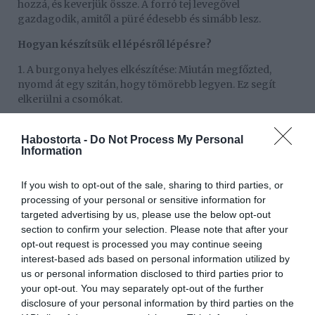
hozzá, és keverjük össze. A forró tej levegővel
gazdagodik, amitől a püré édesebb és simább lesz.
Hogyan készítsük el lépésről lépésre?
1. A burgonya helyes elkészítése: Miután megfőzted,
nyomd át egy szitán, hogy tömörebb legyen. Ez segít
elkerülni a csomókat.
2. Használj forró tejet: A hideg tej helyett forró főtt tejet
adj a burgonyához. Ez a lépés kulcsfontosságú a krémes
Habostorta -
Do Not Process My Personal
Information
állag eléréséhez.
3. Keverd össze: Mixerrel, kézzel vagy blenderrel keverd
If you wish to opt-out of the sale, sharing to third parties, or
össze a burgonyát és a tejet, hogy levegővel gazdagítsd a
processing of your personal or sensitive information for
keveréket. Ettől a püré könnyebb és világosabb lesz.
targeted advertising by us, please use the below opt-out
section to confirm your selection. Please note that after your
Miért működik ez a módszer?
opt-out request is processed you may continue seeing
interest-based ads based on personal information utilized by
A forró tej és a levegő hozzáadása nemcsak az állagot
us or personal information disclosed to third parties prior to
javítja, hanem az ízt is gazdagítja. A víz felitatása pedig
your opt-out. You may separately opt-out of the further
segít abban, hogy a püré ne legyen vizes, hanem
disclosure of your personal information by third parties on the
tökéletesen krémes legyen. Ez a technika egyszerű, de