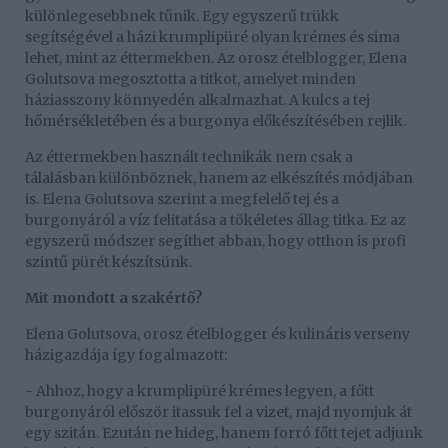
különlegesebbnek tűnik. Egy egyszerű trükk
segítségével a házi krumplipüré olyan krémes és sima
lehet, mint az éttermekben. Az orosz ételblogger, Elena
Golutsova megosztotta a titkot, amelyet minden
háziasszony könnyedén alkalmazhat. A kulcs a tej
hőmérsékletében és a burgonya előkészítésében rejlik.
Az éttermekben használt technikák nem csak a
tálalásban különböznek, hanem az elkészítés módjában
is. Elena Golutsova szerint a megfelelő tej és a
burgonyáról a víz felitatása a tökéletes állag titka. Ez az
egyszerű módszer segíthet abban, hogy otthon is profi
szintű pürét készítsünk.
Mit mondott a szakértő?
Elena Golutsova, orosz ételblogger és kulináris verseny
házigazdája így fogalmazott:
- Ahhoz, hogy a krumplipüré krémes legyen, a főtt
burgonyáról először itassuk fel a vizet, majd nyomjuk át
egy szitán. Ezután ne hideg, hanem forró főtt tejet adjunk