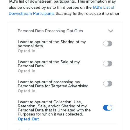
IAB’s list of downstream participants. This information may
látványosan javítja az otthoni krumplipüré minőségét.
also be disclosed by us to third parties on the
IAB’s List of
Ha szeretnéd lenyűgözni a családodat vagy vendégeidet,
Downstream Participants
that may further disclose it to other
próbáld ki ezt az egyszerű, de hatékony trükköt. A
third parties.
végeredmény garantáltan olyan lesz, mintha egy
Please note that this website/app uses one or more Google
étteremben készült volna!
Personal Data Processing Opt Outs
services and may gather and store information including but
not limited to your visit or usage behaviour. You may click to
I want to opt-out of the Sharing of my
personal data.
Megosztás:
Facebook
Twitter
Pinterest
grant or deny consent to Google and its third-party tags to
Opted In
use your data for below specified purposes in below Google
consent section.
I want to opt-out of the Sale of my
Címkék:
recept
,
tipp
,
krumplipüré
,
tökéletes
Personal Data.
Opted In
Korábbi bejegyzések
Következő bejegyzés
I want to opt-out of processing my
Personal Data for Targeted Advertising.
Opted In
HASONLÓ BEJEGYZÉSEK
I want to opt-out of Collection, Use,
Retention, Sale, and/or Sharing of my
Personal Data that Is Unrelated with the
Purposes for which it was collected.
Opted Out