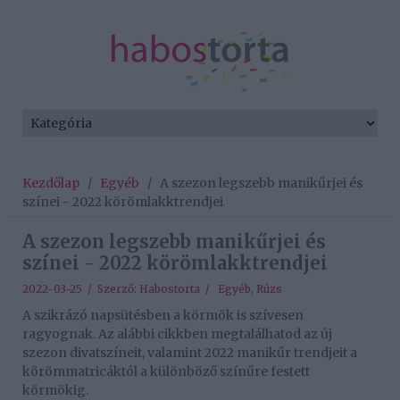
Kezdőlap
/
Egyéb
/
A szezon legszebb manikűrjei és
színei - 2022 körömlakktrendjei
A szezon legszebb manikűrjei és
színei - 2022 körömlakktrendjei
2022-03-25 / Szerző:
Habostorta
/
Egyéb
,
Rúzs
A szikrázó napsütésben a körmök is szívesen
ragyognak. Az alábbi cikkben megtalálhatod az új
szezon divatszíneit, valamint 2022 manikűr trendjeit a
körömmatricáktól a különböző színűre festett
körmökig.