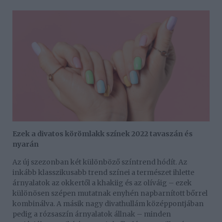
Ezek a divatos körömlakk színek 2022 tavaszán és
nyarán
Az új szezonban két különböző színtrend hódít. Az
inkább klasszikusabb trend színei a természet ihlette
árnyalatok az okkertől a khakiig és az olíváig – ezek
különösen szépen mutatnak enyhén napbarnított bőrrel
kombinálva. A másik nagy divathullám középpontjában
pedig a rózsaszín árnyalatok állnak – minden