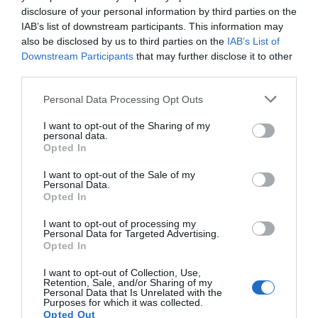
disclosure of your personal information by third parties on the
A kézkörmöket ékesítő körömmatricák és kis
IAB’s list of downstream participants. This information may
csillámkövek minden tekintetet magukra vonzanak.
also be disclosed by us to third parties on the
IAB’s List of
Különleges alkalmakra akár az összes körmödet is
Downstream Participants
that may further disclose it to other
díszítheted velük. A hétköznapokon viszont sokszor már
third parties.
egy hangsúlyos, díszes köröm is különlegessé teszi az
egyébként unalmas összképet. Különösen elegáns hatást
Please note that this website/app uses one or more Google
Personal Data Processing Opt Outs
érhetsz el azzal, ha a gyűrűsujjad körmét díszíted velük.
services and may gather and store information including but
not limited to your visit or usage behaviour. You may click to
I want to opt-out of the Sharing of my
Forrás: Activebeauty
personal data.
grant or deny consent to Google and its third-party tags to
Opted In
use your data for below specified purposes in below Google
consent section.
Megosztás:
Facebook
Twitter
Pinterest
I want to opt-out of the Sale of my
Personal Data.
Opted In
Címkék:
tavasz
,
manikűr
,
körömtrendek
I want to opt-out of processing my
Personal Data for Targeted Advertising.
Korábbi bejegyzések
Következő bejegyzés
Opted In
I want to opt-out of Collection, Use,
Retention, Sale, and/or Sharing of my
HASONLÓ BEJEGYZÉSEK
Personal Data that Is Unrelated with the
Purposes for which it was collected.
Opted Out