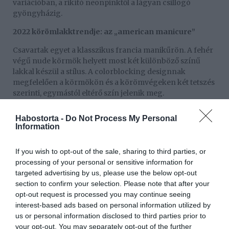
variációban, a rikító neonpinktől a lágyan csillogó
gyöngyházig.
2022 körömlakktrendje: az „american manicure”
Csavartak egyet a klasszikus francia manikűrön. A fehér
végű nude körmök helyett most két különböző színű
lakkal készül a stílus. A colorblocking designnak
megfelelően a körmökön és a körömvégeken két tetszés
szerinti, egymástól eltérő szín jelenik meg.
Családi színpompa: az egyik leggyorsabban
Habostorta -
Do Not Process My Personal
elkészíthető manikűr 2022-ben
Information
Olyan egyszerű, gyors és szuper stílusos! Egy ilyen
manikűrrel a körmeiden garantált bókok százait fogod
If you wish to opt-out of the sale, sharing to third parties, or
bezsebelni. Válassz ki egy bizonyos színcsaládból
processing of your personal or sensitive information for
legalább öt különböző színű körömlakkot, és mindegyik
targeted advertising by us, please use the below opt-out
körmödet más színűvel lakkozd ki, a világos árnyalattól a
section to confirm your selection. Please note that after your
sötét felé haladva.
opt-out request is processed you may continue seeing
interest-based ads based on personal information utilized by
Díszítsd a körmeidet körömmatricákkal és
us or personal information disclosed to third parties prior to
csillámkövekkel
your opt-out. You may separately opt-out of the further