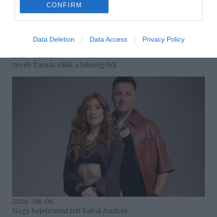
CONFIRM
Data Deletion
Data Access
Privacy Policy
2026-08-09.
Veréb Tamás válik a feleségétől
2026-08-09.
Nagy bejelentést tett Kabai András