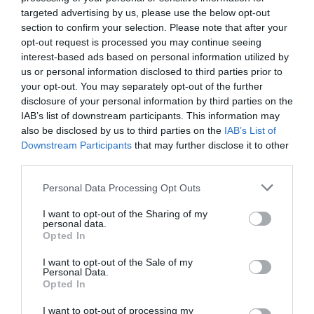
megjelenik izomfeszültség, hideg láb, zsibbadás vagy
targeted advertising by us, please use the below opt-out
rejtélyes fájdalom formájában. A láb egyfajta
section to confirm your selection. Please note that after your
„elraktározó” – nem csoda, ha egy nyugtató lábfürdő
opt-out request is processed you may continue seeing
vagy masszázs után az ember teljesen másként érzi
interest-based ads based on personal information utilized by
magát!
us or personal information disclosed to third parties prior to
your opt-out. You may separately opt-out of the further
Mit tehetsz a lábadért, és így önmagadért is?
disclosure of your personal information by third parties on the
IAB’s list of downstream participants. This information may
Figyelj rájuk! Nézd meg a lábujjaid, a bőr állapotát, a
also be disclosed by us to third parties on the
IAB’s List of
körmöket – mind üzenetet hordozhatnak.
Downstream Participants
that may further disclose it to other
third parties.
Adj nekik pihenőt! Időnként tedd fel őket, masszírozd
meg, kényeztesd meleg vízben.
Please note that this website/app uses one or more Google
Personal Data Processing Opt Outs
services and may gather and store information including but
Mozgasd át őket! Lábujjtorna, nyújtás, mezítláb járás –
not limited to your visit or usage behaviour. You may click to
I want to opt-out of the Sharing of my
sokat segít az egész testtartásodon.
personal data.
grant or deny consent to Google and its third-party tags to
Opted In
Válassz kényelmes cipőt! A lábad hálás lesz érte, és hosszú
use your data for below specified purposes in below Google
távon a gerinced is.
consent section.
I want to opt-out of the Sale of my
Personal Data.
Talpmasszázs vagy reflexológia – akár otthon, akár
Opted In
szakembernél, próbáld ki rendszeresen.
I want to opt-out of processing my