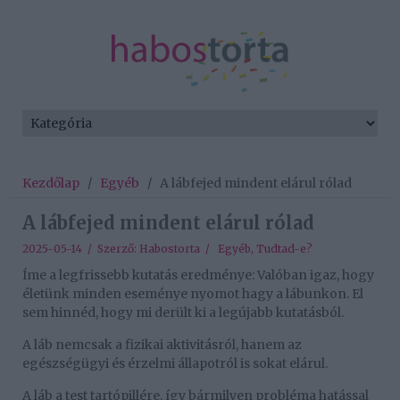
Kezdőlap
/
Egyéb
/
A lábfejed mindent elárul rólad
A lábfejed mindent elárul rólad
2025-05-14 / Szerző:
Habostorta
/
Egyéb
,
Tudtad-e?
Íme a legfrissebb kutatás eredménye: Valóban igaz, hogy
életünk minden eseménye nyomot hagy a lábunkon. El
sem hinnéd, hogy mi derült ki a legújabb kutatásból.
A láb nemcsak a fizikai aktivitásról, hanem az
egészségügyi és érzelmi állapotról is sokat elárul.
A láb a test tartópillére, így bármilyen probléma hatással