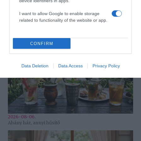
device identifiers in apps.
I want to allow Google to enable storage
related to functionality of the website or app.
2026-08-06.
3 ok, amiért egy idősebb nő fiatalabb férfit választ
CONFIRM
Data Deletion
Data Access
Privacy Policy
2026-08-06.
Ahány ház, annyi hűsítő