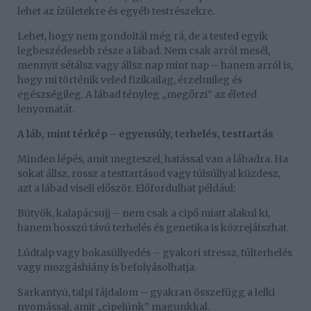
lehet az ízületekre és egyéb testrészekre.
Lehet, hogy nem gondoltál még rá, de a tested egyik
legbeszédesebb része a lábad. Nem csak arról mesél,
mennyit sétálsz vagy állsz nap mint nap – hanem arról is,
hogy mi történik veled fizikailag, érzelmileg és
egészségileg. A lábad tényleg „megőrzi” az életed
lenyomatát.
A láb, mint térkép – egyensúly, terhelés, testtartás
Minden lépés, amit megteszel, hatással van a lábadra. Ha
sokat állsz, rossz a testtartásod vagy túlsúllyal küzdesz,
azt a lábad viseli először. Előfordulhat például:
Bütyök, kalapácsujj – nem csak a cipő miatt alakul ki,
hanem hosszú távú terhelés és genetika is közrejátszhat.
Lúdtalp vagy bokasüllyedés – gyakori stressz, túlterhelés
vagy mozgáshiány is befolyásolhatja.
Sarkantyú, talpi fájdalom – gyakran összefügg a lelki
nyomással, amit „cipelünk” magunkkal.