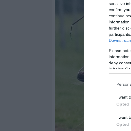
sensitive in
confirm you
continue se
information 
further disc
participants
Downstream 
Please note
information 
deny consent
in below Go
Persona
I want t
Opted 
I want t
Opted 