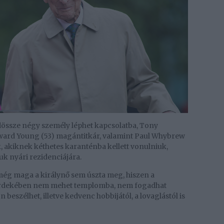
dössze négy személy léphet kapcsolatba, Tony
ward Young (53) magántitkár, valamint Paul Whybrew
, akiknek kéthetes karanténba kellett vonulniuk,
k nyári rezidenciájára.
ég maga a királynő sem úszta meg, hiszen a
se érdekében nem mehet templomba, nem fogadhat
beszélhet, illetve kedvenc hobbijától, a lovaglástól is