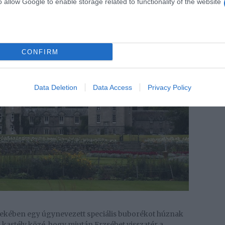
o allow Google to enable storage related to functionality of the website
CONFIRM
Data Deletion
Data Access
Privacy Policy
érdekében egy úgynevezett speciális buborékot húznak
i kastély közé, hogy miután Erzsébet visszatér a