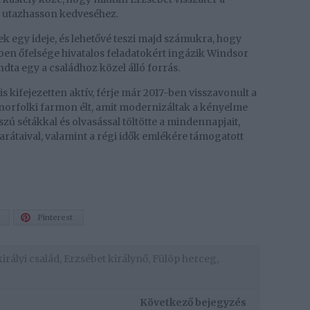
ül utazhasson kedveséhez.
k egy ideje, és lehetővé teszi majd számukra, hogy
ben őfelsége hivatalos feladatokért ingázik Windsor
ta egy a családhoz közel álló forrás.
s kifejezetten aktív, férje már 2017-ben visszavonult a
norfolki farmon élt, amit modernizáltak a kényelme
zú sétákkal és olvasással töltötte a mindennapjait,
rátaival, valamint a régi idők emlékére támogatott
Pinterest
királyi család
,
Erzsébet királynő
,
Fülöp herceg
,
Következő bejegyzés