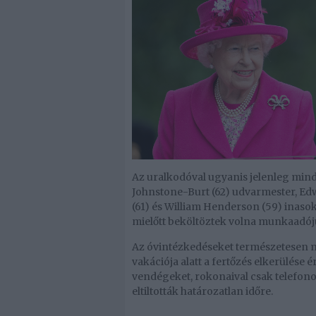
Az uralkodóval ugyanis jelenleg min
Johnstone-Burt (62) udvarmester, Ed
(61) és William Henderson (59) inasok
mielőtt beköltöztek volna munkaadóju
Az óvintézkedéseket természetesen m
vakációja alatt a fertőzés elkerülé
vendégeket, rokonaival csak telefonon 
eltiltották határozatlan időre.