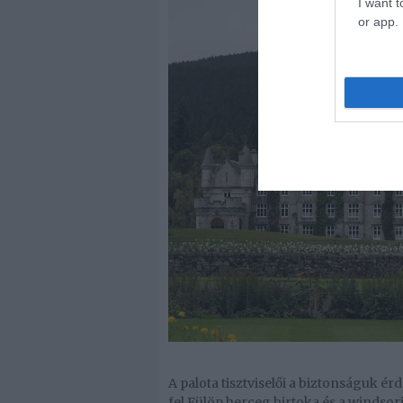
I want t
or app.
A palota tisztviselői a biztonságuk 
fel Fülöp herceg birtoka és a windsor