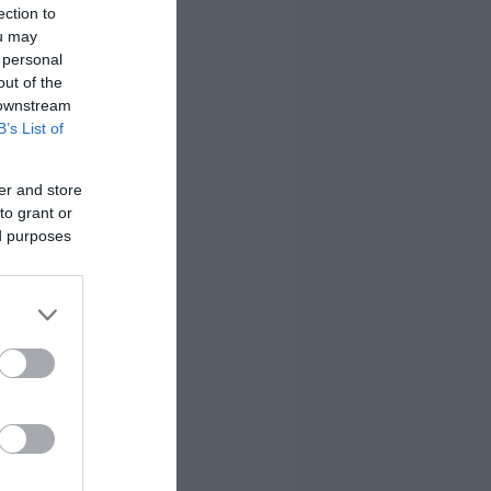
ection to
ou may
 personal
out of the
 downstream
B’s List of
er and store
to grant or
ed purposes