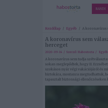
RANDI
Kezdőlap
/
Egyéb
/
A koronavírus s
A koronavírus sem válasz
herceget
2020-09-14 / Szerző:
Habostorta
/
Egyéb
A koronavírus sem tudja szétválasztan
sokan meglepődtek, hogy II. Erzsébet
szokásos nyár végi vakációjáról és mi
birtokára, mostanra megtudhattuk,
tapasztalt biztonsági ellenőrzéseken 