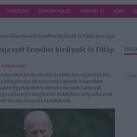
SZERELEM
PÁRKAPCSOLAT
TUDTAD-E?
RÚZS
A
em választja szét Erzsébet királynőt és Fülöp herceget
tja szét Erzsébet királynőt és Fülöp
HIRD
,
Párkapcsolat
i Erzsébet királynőt (94) és Fülöp herceget (99). Bár
 a világjárvány ellenére sem hajlandó lemondani
nden figyelmeztetés ellenére elutazik balmorali
 hogy egészsége megőrzése érdekében még soha nem
kell átesnie a hozzá közelállóknak.