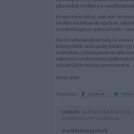
pihenésből, továbbra is veszélytelen
Ez egy olyan dolog, amit már tervezne
továbbra is láthassák egymást, miköz
és a Buckingham-palota között – mond
Bár Erzsébet királynő még 94 évesen i
közügyektől, azóta pedig inkább egy 
érdekében. A járványhelyzet előtt hoss
miközben rendszeresen találkozott ba
néhány jótékonysági szervezetet is.
Forrás: Blikk
Megosztás:
Facebook
Twitter
Címkék:
párkapcsolat
,
házasság
,
összetartás
,
járványidőszak
Korábbi bejegyzések