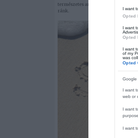
természetes antidepresszáns. Az illa
I want t
ránk.
Opted 
I want 
Advertis
Opted 
I want t
of my P
was col
Opted 
Google 
I want t
web or d
I want t
purpose
I want 