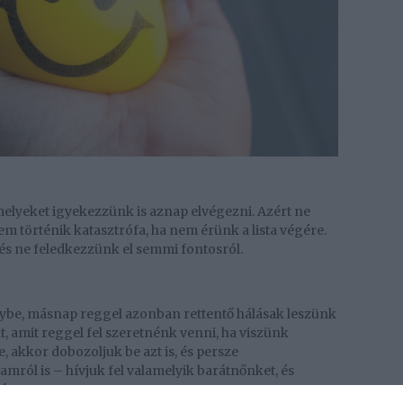
amelyeket igyekezzünk is aznap elvégezni. Azért ne
 történik katasztrófa, ha nem érünk a lista végére.
 és ne feledkezzünk el semmi fontosról.
nybe, másnap reggel azonban rettentő hálásak leszünk
, amit reggel fel szeretnénk venni, ha viszünk
akkor dobozoljuk be azt is, és persze
ról is – hívjuk fel valamelyik barátnőnket, és
át.