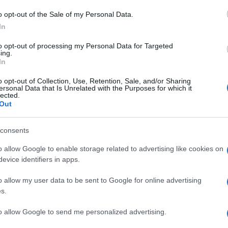
tok és már maga a látvány is rendkívül nyugatóan hat
o opt-out of the Sale of my Personal Data.
In
to opt-out of processing my Personal Data for Targeted
ing.
In
o opt-out of Collection, Use, Retention, Sale, and/or Sharing
ersonal Data that Is Unrelated with the Purposes for which it
lected.
Out
consents
o allow Google to enable storage related to advertising like cookies on
evice identifiers in apps.
o allow my user data to be sent to Google for online advertising
s.
to allow Google to send me personalized advertising.