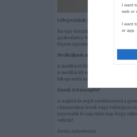
I want t
web or d
Lélegezzünk mélyeket!
I want t
or app.
Ha úgy érezzük, hogy elhatalmasodott 
gyakorlatra. Vegyünk lassan mély lev
légzés ugyanis csökkenti a stresszhor
Meditáljunk minden nap!
A meditáció lényege, hogy megtaláljuk
A meditációt nem is kell különösebben
kikapcsolni az agyunkat – zenehallgat
Írjunk örömnaplót!
A naplóírás segít rendszerezni a gon
címszavakat írunk vagy valóságos reg
jegyezzük le nap mint nap, hogy milye
velünk!
Forrás: Activebeauty