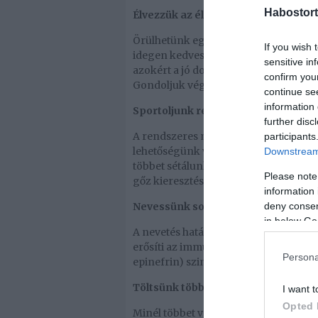
Habostort
Élvezzük az élet apró örömeit!
Örülhetünk egy jól elkészített kávéna
If you wish 
idegen kedves mosolya is jókedvre de
sensitive in
azokért a jó dolgokért, amik történn
confirm you
Gondoljuk végig minden nap, hogy me
continue se
information 
Sportoljunk rendszeresen!
further disc
A rendszeres mozgás csökkenti a stre
participants
lehetőségünk vagy időnk sportolni, ak
Downstream 
többet sétálunk. Egy tízperces séta is
Please note
gőz kieresztése érdekében), mint egy
information 
deny consent
Nevessünk sokat!
in below Go
A nevetés hatására endorfin szabadul 
erősíti az immunrendszerünket. Tová
Persona
epinefrin) szintjét.
Töltsünk több időt a természetben!
I want t
Opted 
Minél többet vagyunk a természetben, 