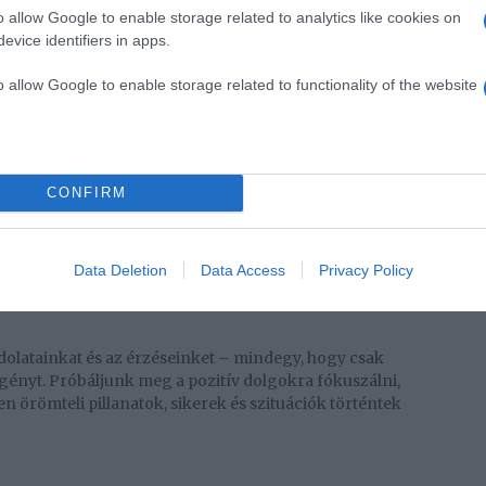
o allow Google to enable storage related to analytics like cookies on
evice identifiers in apps.
o allow Google to enable storage related to functionality of the website
rajtunk a stressz, akkor szánjunk öt percet az alábbi
egőket és koncentráljunk a légzésünkre. A lassú
monokat, a pulzust és a vérnyomást is.
CONFIRM
 a belső békét és kicsit magunkra, befelé figyeljünk.
 tanulni, elég, ha megtaláljuk a módját, mivel tudjuk
Data Deletion
Data Access
Privacy Policy
ással vagy a forró fürdővel.
dolatainkat és az érzéseinket – mindegy, hogy csak
ényt. Próbáljunk meg a pozitív dolgokra fókuszálni,
n örömteli pillanatok, sikerek és szituációk történtek