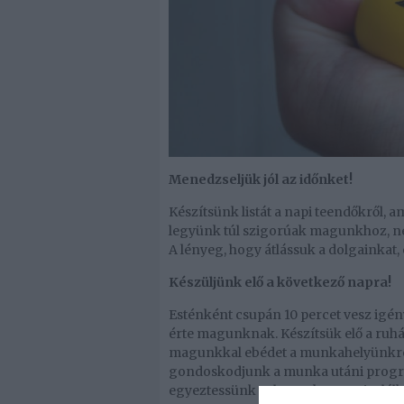
Menedzseljük jól az időnket!
Készítsünk listát a napi teendőkről, 
legyünk túl szigorúak magunkhoz, nem
A lényeg, hogy átlássuk a dolgainkat,
Készüljünk elő a következő napra!
Esténként csupán 10 percet vesz igé
érte magunknak. Készítsük elő a ruhát
magunkkal ebédet a munkahelyünkre, 
gondoskodjunk a munka utáni program
egyeztessünk vele egy kora esti találk