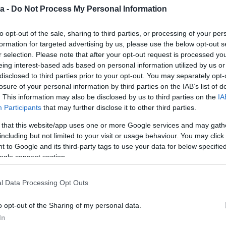
a -
Do Not Process My Personal Information
k, annak, ha sikerül elkerülni a dugókat, de akár egy
to opt-out of the sale, sharing to third parties, or processing of your per
ríthet minket. A lényeg, hogy legyünk hálásak
formation for targeted advertising by us, please use the below opt-out s
ek velünk – akkor is, ha azok nem nagy volumenűek.
r selection. Please note that after your opt-out request is processed y
nnyi pozitív dolog ért minket aznap.
eing interest-based ads based on personal information utilized by us or
disclosed to third parties prior to your opt-out. You may separately opt-
losure of your personal information by third parties on the IAB’s list of
sszt és erősíti az immunrendszert. Ha nincs
. This information may also be disclosed by us to third parties on the
IA
kor már azzal is komoly előrelépést tehetünk, ha
Participants
that may further disclose it to other third parties.
 tud ugyanis olyan hatásos lenni (legalábbis a fáradt
 that this website/app uses one or more Google services and may gath
 45 perces aerobikóra.
including but not limited to your visit or usage behaviour. You may click 
 to Google and its third-party tags to use your data for below specifi
ogle consent section.
fel a szervezetünkben, amely javítja a kedvünket és
bbá csökkenti a stresszhoromok (kortizol és
l Data Processing Opt Outs
o opt-out of the Sharing of my personal data.
In
annál jobb, hiszen a szabadban töltött idő