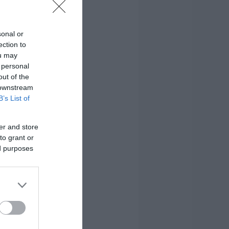
sonal or
ection to
ou may
 personal
out of the
 downstream
B’s List of
er and store
to grant or
ed purposes