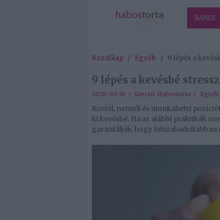
RANDI
Kezdőlap
/
Egyéb
/
9 lépés a kevésb
9 lépés a kevésbé stressz
2020-07-10 / Szerző:
Habostorta
/
Egyéb
Kortól, nemtől és munkahelyi pozíciót
ki kevésbé. Ha az alábbi praktikák nem
garantálják, hogy felszabadultabban