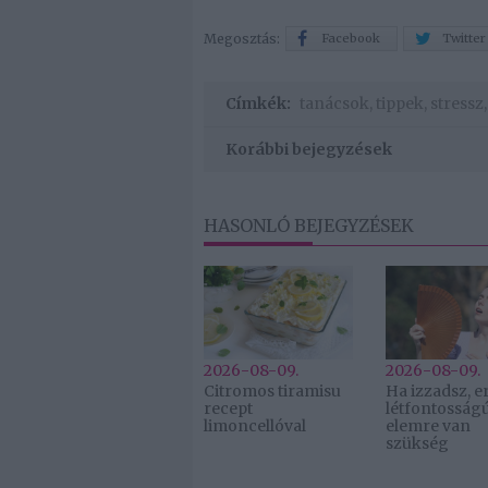
Megosztás:
Facebook
Twitter
Címkék:
tanácsok
,
tippek
,
stressz
Korábbi bejegyzések
HASONLÓ BEJEGYZÉSEK
2026-08-09.
2026-08-09.
Citromos tiramisu
Ha izzadsz, er
recept
létfontosság
limoncellóval
elemre van
szükség