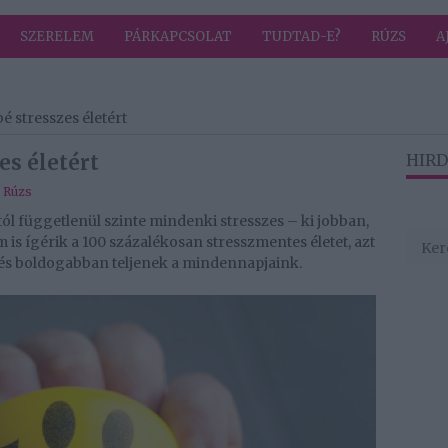
SZERELEM
PÁRKAPCSOLAT
TUDTAD-E?
RÚZS
A
é stresszes életért
es életért
HIRD
,
Rúzs
ól függetlenül szinte mindenki stresszes – ki jobban,
 is ígérik a 100 százalékosan stresszmentes életet, azt
 és boldogabban teljenek a mindennapjaink.