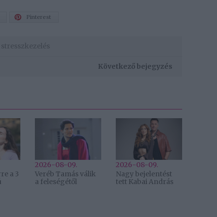
Pinterest
,
stresszkezelés
Következő bejegyzés
2026-08-09.
2026-08-09.
re a 3
Veréb Tamás válik
Nagy bejelentést
ú
a feleségétől
tett Kabai András