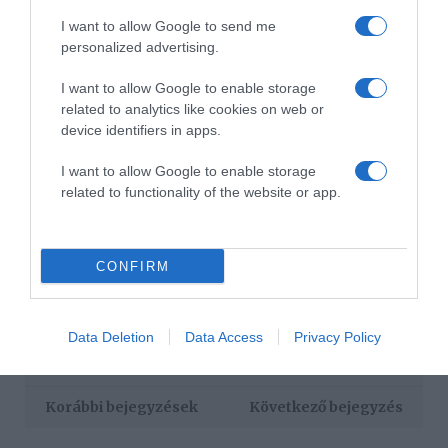
I want to allow Google to send me
A nők ágyéki hajlat görbülete egy másik dolog, ami
personalized advertising.
nagyon vonzza a férfiak tekintetét. Felmérések alapján
azok a nők a legvonzóbbak a férfiak számára, akiknek a
I want to allow Google to enable storage
hát és a fenék közötti területe 45,5 fokos szöget alkot.
related to analytics like cookies on web or
device identifiers in apps.
Ez is érdekelhet! -
5 ok, ami miatt a nők előnyben
I want to allow Google to enable storage
részesítik a szakállas férfiakat
related to functionality of the website or app.
CONFIRM
Megosztás:
Facebook
Twitter
Pinterest
Data Deletion
Data Access
Privacy Policy
Címkék:
szerelem
,
párkapcsolat
,
vonzódás
,
női
tulajdonságok
Korábbi bejegyzések
Következő bejegyzés