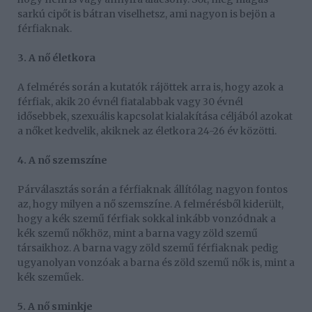
sarkú cipőt is bátran viselhetsz, ami nagyon is bejön a
férfiaknak.
3. A nő életkora
A felmérés során a kutatók rájöttek arra is, hogy azok a
férfiak, akik 20 évnél fiatalabbak vagy 30 évnél
idősebbek, szexuális kapcsolat kialakítása céljából azokat
a nőket kedvelik, akiknek az életkora 24-26 év közötti.
4. A nő szemszíne
Párválasztás során a férfiaknak állítólag nagyon fontos
az, hogy milyen a nő szemszíne. A felmérésből kiderült,
hogy a kék szemű férfiak sokkal inkább vonzódnak a
kék szemű nőkhöz, mint a barna vagy zöld szemű
társaikhoz. A barna vagy zöld szemű férfiaknak pedig
ugyanolyan vonzóak a barna és zöld szemű nők is, mint a
kék szeműek.
5. A nő sminkje