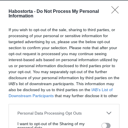
Felmérések alapján a férfiak azokat a nőket kedvelik,
Habostorta -
Do Not Process My Personal
akik visszafogottan sminkelik magukat. Ennek ellenére
Information
azonban a nők többsége mégis az erőteljesebb sminket
kedveli, csak azért, mert azt remélik, hogy ezzel
If you wish to opt-out of the sale, sharing to third parties, or
kitűnhetnek a tömegből és jobban felkeltik a férfiak
processing of your personal or sensitive information for
figyelmét. Azok a nők, akik a sminkjükkel és a szépre
targeted advertising by us, please use the below opt-out
festett arcukkal próbálják elcsábítani a férfiakat, lehet,
section to confirm your selection. Please note that after your
hogy sikerrel járnak ugyan a csábításban, azonban az
opt-out request is processed you may continue seeing
így megszerzett kapcsolat semmiképp sem lesz hosszú
interest-based ads based on personal information utilized by
távú.
us or personal information disclosed to third parties prior to
your opt-out. You may separately opt-out of the further
6. A nő derék-csípő aránya
disclosure of your personal information by third parties on the
IAB’s list of downstream participants. This information may
Felmérések alapján a férfiak azokat a nőket kedvelik
also be disclosed by us to third parties on the
IAB’s List of
inkább, akiknek ideális a derék-csípő aránya. Ahhoz,
Downstream Participants
that may further disclose it to other
hogy ezt kiszámold, mérd meg a derekad legkeskenyebb
third parties.
pontját és a csípőd legszélesebb pontját, majd a derék
körméretét oszd el a csípő körméretével. Ha 0,7 cm körüli
Please note that this website/app uses one or more Google
Personal Data Processing Opt Outs
a kapott szám, akkor valószínű a te alakodat is
services and may gather and store information including but
tökéletesnek látják a férfiak.
not limited to your visit or usage behaviour. You may click to
I want to opt-out of the Sharing of my
personal data.