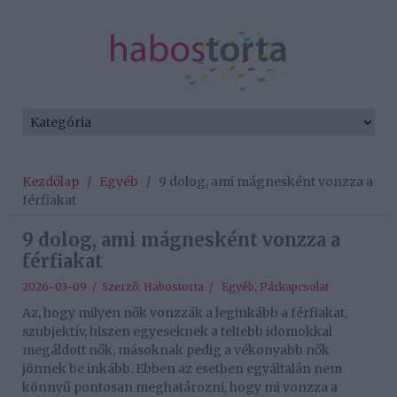
Kezdőlap
/
Egyéb
/
9 dolog, ami mágnesként vonzza a
férfiakat
9 dolog, ami mágnesként vonzza a
férfiakat
2026-03-09 / Szerző:
Habostorta
/
Egyéb
,
Párkapcsolat
Az, hogy milyen nők vonzzák a leginkább a férfiakat,
szubjektív, hiszen egyeseknek a teltebb idomokkal
megáldott nők, másoknak pedig a vékonyabb nők
jönnek be inkább. Ebben az esetben egyáltalán nem
könnyű pontosan meghatározni, hogy mi vonzza a