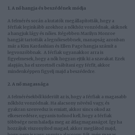
1. A nő hangja és beszédének módja
A felmérés során a kutatók megállapították, hogy a
férfiak leginkább azokhoz a nőkhöz vonzódnak, akiknek
a hangjuk lágy és nőies. Régebben Marilyn Monroe
hangját tartották a legnőiesebbnek, manapság azonban
már a Kim Kardashian és Ellen Page hangja számít a
legvonzóbbnak. A férfiak ugyanakkor arra is
figyelmesek, hogy a nők hogyan ejtik ki a szavakat. Ezek
alapján, ha el szeretnél csábítani egy férfit, akkor
mindenképpen figyelj majd a beszédedre.
2. A nő magassága
A felmérésekből kiderült az is, hogy a férfiak a magasabb
nőkhöz vonzódnak. Ha alacsony növésű vagy, és
gyakran szenvedsz is emiatt, akkor sincs okod az
elkeseredésre, ugyanis tudnod kell, hogy a férfiak
többsége nem haladja meg az átlagmagasságot. Így ha
hozzájuk viszonyítod magad, akkor meglátod majd,
hogy nem is vagy annyira alacsony. Sőt, még magas