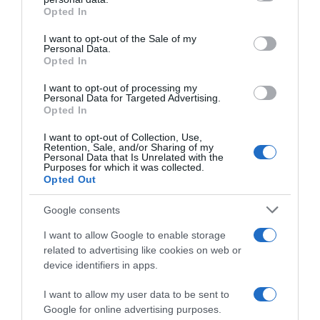
grant or deny consent to Google and its third-party tags to
Opted In
7. A nő hajszíne
use your data for below specified purposes in below Google
consent section.
I want to opt-out of the Sale of my
Amikor a vonzerőről beszélünk, a nők egyik legnagyobb
Personal Data.
Opted In
vonzereje a hajukban van. A dús és hosszú hajkorona
mellett a férfiaknak bizony az is számít, hogy milyen
I want to opt-out of processing my
színű a nő haja. Felmérések alapján arra a
Personal Data for Targeted Advertising.
következtetésre jutottak, hogy a férfiak a legvonzóbbnak
Opted In
a szőke nőket tartják, majd ezután következnek a barnák,
I want to opt-out of Collection, Use,
a vöröseket pedig csak kevésbé tartják vonzónak.
Retention, Sale, and/or Sharing of my
Ugyanakkor pedig nem csak a nő hajszínére
Personal Data that Is Unrelated with the
Purposes for which it was collected.
figyelmesek, hanem arra is, hogy a hajszín mennyire jól
Opted Out
harmonizál a bőrszínnel.
Google consents
8. A nő combhossza
I want to allow Google to enable storage
Felmérések alapján megállapították, hogy a férfiakat a
related to advertising like cookies on web or
hosszú lábú nők vonzzák a leginkább, és nem
device identifiers in apps.
kifejezetten a magas nők, hanem azok, akiknek a lábuk
hosszabb a testük arányaihoz viszonyítva.
I want to allow my user data to be sent to
Google for online advertising purposes.
9. A nő ágyéki hajlat görbülete