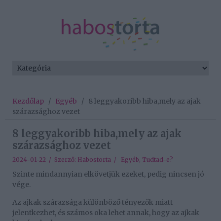
Kezdőlap
/
Egyéb
/
8 leggyakoribb hiba,mely az ajak
szárazsághoz vezet
8 leggyakoribb hiba,mely az ajak
szárazsághoz vezet
2024-01-22 / Szerző:
Habostorta
/
Egyéb
,
Tudtad-e?
Szinte mindannyian elkövetjük ezeket, pedig nincsen jó
vége.
Az ajkak szárazsága különböző tényezők miatt
jelentkezhet, és számos oka lehet annak, hogy az ajkak