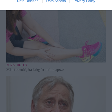
Data Deletion
Data Access
Privacy Policy
2026-08-07.
Mi a teendő, ha lábgörcsöt kapsz?