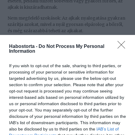
esetén, például túlzott sóbevitel vagy gyakori fürdés, az
ajkak is kiszáradhatnak.
Nem megfelelő szokások: Az ajkak nyalogatása gyakran
szárítja azokat, mivel a nyál gyorsan elpárolog a bőrről,
és még szárazabbá teheti az ajkakat.
Fertőzések: Baktérium- vagy gombafertőzések is
Habostorta -
Do Not Process My Personal
okozhatják az ajkak szárazságát. Ilyen esetekben orvosi
Information
segítségre lehet szükség.
Mindenkori szájüregi problémák: Bizonyos szájüregi
If you wish to opt-out of the sale, sharing to third parties, or
állapotok, például szájpenész vagy ekcéma, szintén
processing of your personal or sensitive information for
hozzájárulhatnak az ajkak kiszáradásához.
targeted advertising by us, please use the below opt-out
section to confirm your selection. Please note that after your
A száraz ajkak elkerülése érdekében fontos odafigyelni a
opt-out request is processed you may continue seeing
megfelelő hidratációra, rendszeresen ápolni az ajkakat,
interest-based ads based on personal information utilized by
megfelelően táplálkozni és elkerülni az olyan
us or personal information disclosed to third parties prior to
szokásokat, amelyek szárító hatásúak lehetnek. Ha az
your opt-out. You may separately opt-out of the further
ajkak tartósan szárazak maradnak, és az otthoni
disclosure of your personal information by third parties on the
intézkedések nem segítenek, érdemes konzultálni egy
IAB’s list of downstream participants. This information may
orvossal vagy bőrgyógyásszal a probléma megfelelő
also be disclosed by us to third parties on the
IAB’s List of
kezelése érdekében.