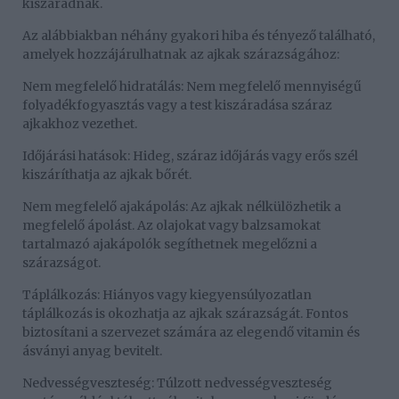
kiszáradnak.
Az alábbiakban néhány gyakori hiba és tényező található,
amelyek hozzájárulhatnak az ajkak szárazságához:
Nem megfelelő hidratálás: Nem megfelelő mennyiségű
folyadékfogyasztás vagy a test kiszáradása száraz
ajkakhoz vezethet.
Időjárási hatások: Hideg, száraz időjárás vagy erős szél
kiszáríthatja az ajkak bőrét.
Nem megfelelő ajakápolás: Az ajkak nélkülözhetik a
megfelelő ápolást. Az olajokat vagy balzsamokat
tartalmazó ajakápolók segíthetnek megelőzni a
szárazságot.
Táplálkozás: Hiányos vagy kiegyensúlyozatlan
táplálkozás is okozhatja az ajkak szárazságát. Fontos
biztosítani a szervezet számára az elegendő vitamin és
ásványi anyag bevitelt.
Nedvességveszteség: Túlzott nedvességveszteség