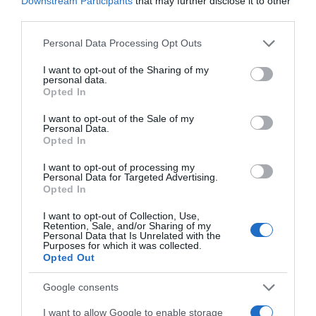
Downstream Participants
that may further disclose it to other
third parties.
Megosztás:
Facebook
Twitter
Pinterest
Please note that this website/app uses one or more Google
Personal Data Processing Opt Outs
services and may gather and store information including but
not limited to your visit or usage behaviour. You may click to
I want to opt-out of the Sharing of my
Címkék:
egészség
,
hidratálás
,
tanácsok
,
okok
,
personal data.
grant or deny consent to Google and its third-party tags to
ajkak
,
fontos
,
szárazság
Opted In
use your data for below specified purposes in below Google
consent section.
I want to opt-out of the Sale of my
Korábbi bejegyzések
Következő bejegyzés
Personal Data.
Opted In
I want to opt-out of processing my
HASONLÓ BEJEGYZÉSEK
Personal Data for Targeted Advertising.
Opted In
I want to opt-out of Collection, Use,
Retention, Sale, and/or Sharing of my
Personal Data that Is Unrelated with the
Purposes for which it was collected.
Opted Out
Google consents
I want to allow Google to enable storage