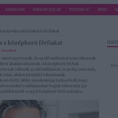
SZERELEM
PÁRKAPCSOLAT
TUDTAD-E?
RÚZS
A
elvarázsolja a középkorú férfiakat
ja a középkorú férfiakat
HIRD
,
Szerelem
ak mind egyformák, és az idő múlásával sem változnak
tben általánosítanunk. A középkorú férfiak
gencsak változik az idő múlásával, ez pedig nem más,
 iránt, akiket párjukká választanak.
orú férfit, előbb mindenképp tudnod kell, hogy
ben ezeket a nőtípusokat fogjuk felsorolni, így
 jelölt lennél-e egy középkorú férfi számára.