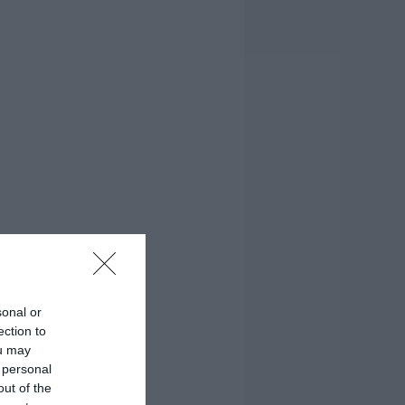
sonal or
ection to
ou may
 personal
out of the