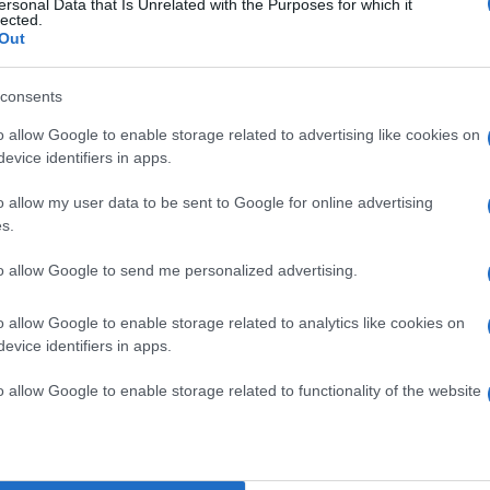
ersonal Data that Is Unrelated with the Purposes for which it
m bízhat meg?
lected.
Out
consents
k olyan nagy hangsúlyt a nő fizikai kinézetére, őket
tani. Olyan társra van szükségük, akikkel érdekes
o allow Google to enable storage related to advertising like cookies on
 kiegészíthetik egymást, és akiktől van mit tanulniuk.
evice identifiers in apps.
o allow my user data to be sent to Google for online advertising
s.
ak, akik pozitívak, akik tudnak örülni az életnek,
it, nem pedig olyanokra, akik mindenből drámát
to allow Google to send me personalized advertising.
o allow Google to enable storage related to analytics like cookies on
evice identifiers in apps.
rban vannak, amikor komolyan elgondolkodnak azon,
o allow Google to enable storage related to functionality of the website
olatban éljenek, ezért gondosan megválogatják azt a
. Ebben az esetben természetes az, ha olyan nőt
a tökéletes nőt keresik, hanem azt, akire mindig a
ni.