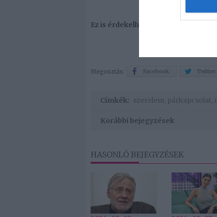
Ez is érdekelhet! -
6 ok, amiért a fé
Megosztás:
Facebook
Twitter
Címkék:
szerelem
,
párkapcsolat
,
Korábbi bejegyzések
HASONLÓ BEJEGYZÉSEK