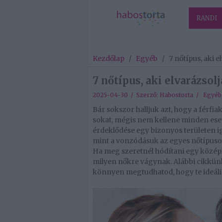
RANDI
Kezdőlap
/
Egyéb
/
7 nőtípus, aki 
7 nőtípus, aki elvarázsol
2025-04-30 / Szerző:
Habostorta
/
Egyéb
Bár sokszor halljuk azt, hogy a férfi
sokat, mégis nem kellene minden ese
érdeklődése egy bizonyos területen i
mint a vonzódásuk az egyes nőtípusok
Ha meg szeretnél hódítani egy középk
milyen nőkre vágynak. Alábbi cikkünk
könnyen megtudhatod, hogy te ideális