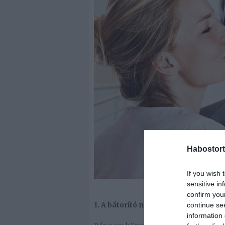
Habostort
If you wish 
sensitive in
confirm you
1. A bátorító nő
continue se
information 