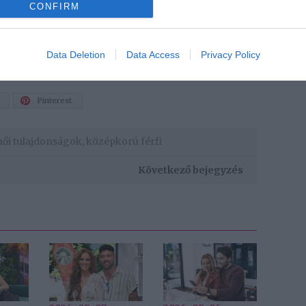
CONFIRM
rfiak szívesen randiznak érettebb nőkkel
Data Deletion
Data Access
Privacy Policy
Pinterest
női tulajdonságok
,
középkorú férfi
Következő bejegyzés