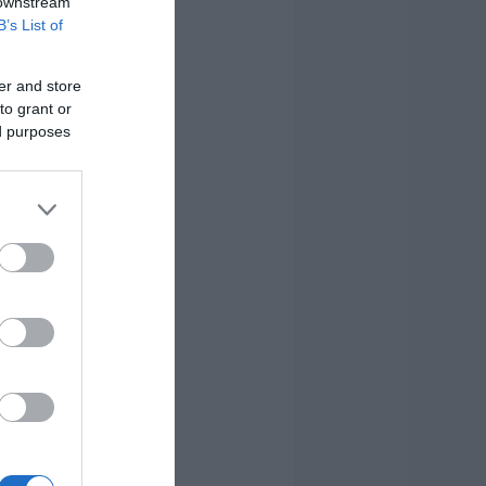
 downstream
B’s List of
er and store
to grant or
ed purposes