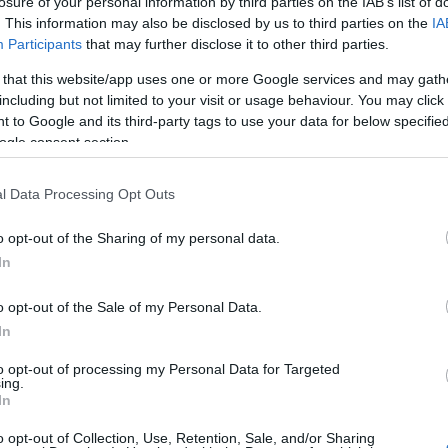
épkorú férfiak vágynak a bátorító nőkre, akik
losure of your personal information by third parties on the IAB’s list of
már nem állnak túl jól az önbizalommal, ezért titokban
. This information may also be disclosed by us to third parties on the
IA
nyújtson nekik.
Participants
that may further disclose it to other third parties.
 that this website/app uses one or more Google services and may gath
including but not limited to your visit or usage behaviour. You may click 
 to Google and its third-party tags to use your data for below specifi
 férfiak vágynak az a megértő nő. A középkorú
ogle consent section.
ritikákat és megjegyzéseket, ezért természetes nekik
i megérti és elfogadja őket olyannak, amilyenek.
l Data Processing Opt Outs
o opt-out of the Sharing of my personal data.
ő nő manapság egyre vonzóbb a férfiak szemében. Ez
In
 van így, hanem fiatalabb társaiknál is. A férfiak
ani a párjukat, hacsak nem a világ leggazdagabb
o opt-out of the Sale of my Personal Data.
In
to opt-out of processing my Personal Data for Targeted
ing.
nagyobb jelentőséget kap a párkapcsolatban. A
In
n szükségük, akikről tudják, hogy megbízhatnak
o opt-out of Collection, Use, Retention, Sale, and/or Sharing
k tartaniuk a szemüket. Végülis, milyen férfi szeretne