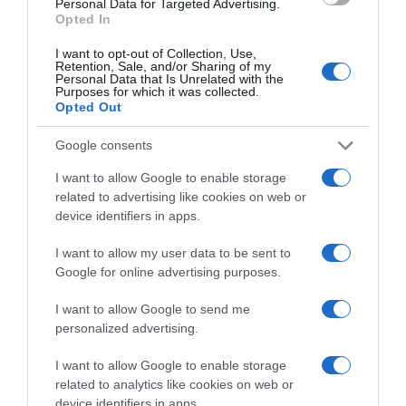
Personal Data for Targeted Advertising.
ismerősöket, akikkel már évek óta nem beszéltél. Állj be
Opted In
önkéntesnek, szolgálj egy jó ügyet, így legalább nem a
saját problémáidon fogsz rágódni éjjel-nappal.
I want to opt-out of Collection, Use,
Retention, Sale, and/or Sharing of my
Personal Data that Is Unrelated with the
6. Nagyszerű ember vagy
Purposes for which it was collected.
Opted Out
Igen, az vagy! Te vagy az egyik ember a sok milliárdból,
Google consents
aki megpróbál jobbá válni, és hasznos lenni. Ha
odafigyelsz önmagadra, és a körülötted élőkre, akkor a
I want to allow Google to enable storage
legjobbat teszed, amit lehet. Már tudod, hogy nem mások
related to advertising like cookies on web or
véleményétől függ, hogy mennyit érsz valójában. Próbálj
device identifiers in apps.
türelmes maradni, a szorongató érzések jönnek, de el is
múlnak, és utána erősebb leszel, mint valaha.
I want to allow my user data to be sent to
Google for online advertising purposes.
Ez is érdekelhet! -
Miért nehéz elengedni valakit, aki
I want to allow Google to send me
már nem viszonozza a szerelmedet
personalized advertising.
I want to allow Google to enable storage
related to analytics like cookies on web or
device identifiers in apps.