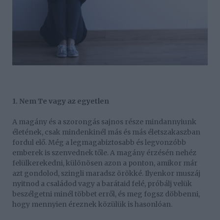
1. Nem Te vagy az egyetlen
A magány és a szorongás sajnos része mindannyiunk
életének, csak mindenkinél más és más életszakaszban
fordul elő. Még a legmagabiztosabb és legvonzóbb
emberek is szenvednek tőle. A magány érzésén nehéz
felülkerekedni, különösen azon a ponton, amikor már
azt gondolod, szingli maradsz örökké. Ilyenkor muszáj
nyitnod a családod vagy a barátaid felé, próbálj velük
beszélgetni minél többet erről, és meg fogsz döbbenni,
hogy mennyien éreznek közülük is hasonlóan.