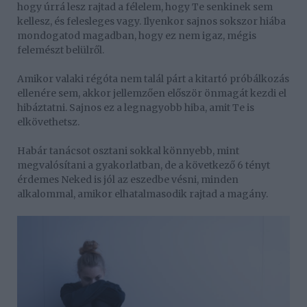
hogy úrrá lesz rajtad a félelem, hogy Te senkinek sem
kellesz, és felesleges vagy. Ilyenkor sajnos sokszor hiába
mondogatod magadban, hogy ez nem igaz, mégis
felemészt belülről.
Amikor valaki régóta nem talál párt a kitartó próbálkozás
ellenére sem, akkor jellemzően először önmagát kezdi el
hibáztatni. Sajnos ez a legnagyobb hiba, amit Te is
elkövethetsz.
Habár tanácsot osztani sokkal könnyebb, mint
megvalósítani a gyakorlatban, de a következő 6 tényt
érdemes Neked is jól az eszedbe vésni, minden
alkalommal, amikor elhatalmasodik rajtad a magány.