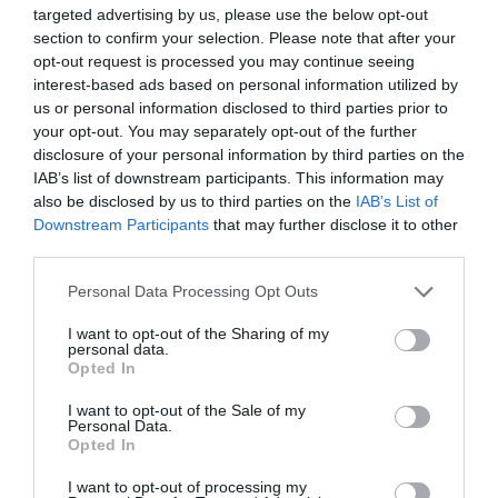
targeted advertising by us, please use the below opt-out
4. A barátaid melletted állnak
section to confirm your selection. Please note that after your
opt-out request is processed you may continue seeing
Nemcsak a szerelem az egyetlen lehetőség az emberi
interest-based ads based on personal information utilized by
kapcsolatokra. A barátaink is szerves részét képezik
us or personal information disclosed to third parties prior to
életünknek. Egy barát elvesztése hasonló űrt hagy maga
your opt-out. You may separately opt-out of the further
után bennünk, mint egy szakítás. Természetesen egy
disclosure of your personal information by third parties on the
barátság más jellegű, mint egy párkapcsolat, hiányzik
IAB’s list of downstream participants. This information may
belőle a romantika, és általában nem költözünk össze
also be disclosed by us to third parties on the
IAB’s List of
egész életünkre egyik barátunkkal sem, de amikor a
Downstream Participants
that may further disclose it to other
magány kerülget, érdemes megkeresned őket. Nyiss
third parties.
feléjük, engedd nekik, hogy segítsenek átlendülni ezen a
nehézségen.
Please note that this website/app uses one or more Google
Personal Data Processing Opt Outs
services and may gather and store information including but
5. Hozd ki a legjobbat a szingli életedből
not limited to your visit or usage behaviour. You may click to
I want to opt-out of the Sharing of my
personal data.
grant or deny consent to Google and its third-party tags to
Opted In
Lehet, hogy előre nem tervezted ezt a szakaszt az
use your data for below specified purposes in below Google
életedben, de ha már úgy alakult, hogy egy időre szingli
consent section.
I want to opt-out of the Sale of my
vagy, használd ki. Ne rágódj a múlton, hanem tedd azt,
Personal Data.
Opted In
amit igazán szeretsz. Kezdj bele egy új hobbiba, vagy térj
vissza egy meglévőhöz, amire korábban úgysem volt
I want to opt-out of processing my
elég időd. Keresd meg azokat a barátokat, régi