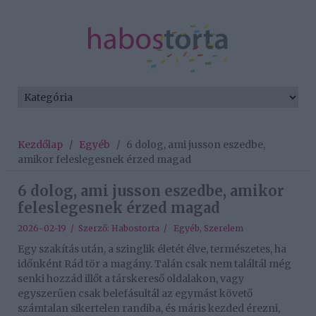
Kezdőlap
/
Egyéb
/
6 dolog, ami jusson eszedbe,
amikor feleslegesnek érzed magad
6 dolog, ami jusson eszedbe, amikor
feleslegesnek érzed magad
2026-02-19 / Szerző:
Habostorta
/
Egyéb
,
Szerelem
Egy szakítás után, a szinglik életét élve, természetes, ha
időnként Rád tör a magány. Talán csak nem találtál még
senki hozzád illőt a társkereső oldalakon, vagy
egyszerűen csak belefásultál az egymást követő
számtalan sikertelen randiba, és máris kezded érezni,